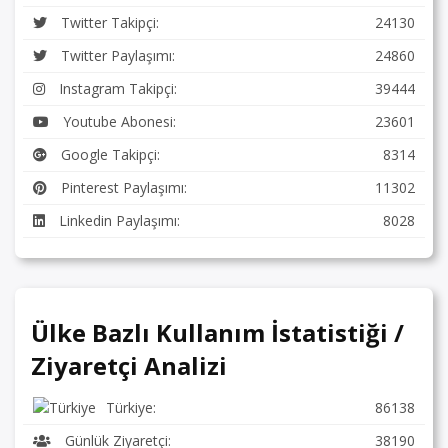
Twitter Takipçi:
24130
Twitter Paylaşımı:
24860
Instagram Takipçi:
39444
Youtube Abonesi:
23601
Google Takipçi:
8314
Pinterest Paylaşımı:
11302
Linkedin Paylaşımı:
8028
Ülke Bazlı Kullanım İstatistiği /
Ziyaretçi Analizi
Türkiye:
86138
Günlük Ziyaretçi:
38190