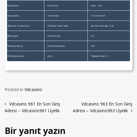
Nacional
Feirense
Skor : 3:5
Voluntari
UTA Arad
1/2 & Alt 4.5
Radnik Surdulica
Proleter Novi Sad
Korner Aralığı : 0-8
Boluspor
Ümraniye
2/1
Oleksandria
Chornomorets
X/X
PAS Giannina
Aris
Toplam Gol : 2
Posted in
Vdcasino
Yazı
Vdcasino 961 En Son Giriş
Vdcasino 963 En Son Giriş
Adresi – Vdcasino961 Üyelik
Adresi – Vdcasino963 Üyelik
gezinmesi
Bir yanıt yazın