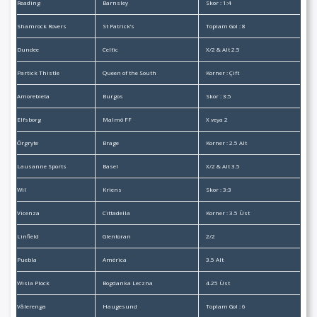
Reading
Barnsley
Skor : 1:4
Shamrock Rovers
St Patrick’s
Toplam Gol : 8
Dundee
Celtic
X/2 & Alt 2.5
Partick Thistle
Queen of the South
Korner : Çift
Amorebieta
Burgos
Skor : 3:5
Elfsborg
Malmö FF
X veya 2
Örgryte
Brage
Korner : 2.5 Alt
Lausanne Sports
Basel
X/2 & Alt 3.5
Wil
Kriens
Skor : 3:3
Vicenza
Cittadella
Korner : 3.5 Üst
Linfield
Glentoran
2/2
Puebla
América
3.5 Alt
Wisla Plock
Bogdanka Leczna
4.25 Üst
Vålerenga
Haugesund
Toplam Gol : 6