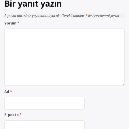
Bir yanıt yazın
E-posta adresiniz yayınlanmayacak.
Gerekli alanlar
*
ile işaretlenmişlerdir
Yorum
*
Ad
*
E-posta
*