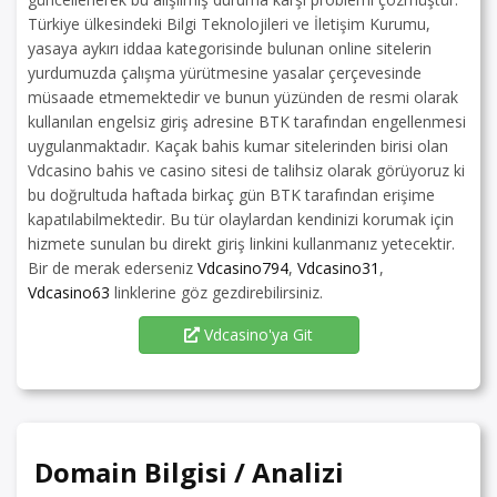
Türkiye ülkesindeki Bilgi Teknolojileri ve İletişim Kurumu,
yasaya aykırı iddaa kategorisinde bulunan online sitelerin
yurdumuzda çalışma yürütmesine yasalar çerçevesinde
müsaade etmemektedir ve bunun yüzünden de resmi olarak
kullanılan engelsiz giriş adresine BTK tarafından engellenmesi
uygulanmaktadır. Kaçak bahis kumar sitelerinden birisi olan
Vdcasino bahis ve casino sitesi de talihsiz olarak görüyoruz ki
bu doğrultuda haftada birkaç gün BTK tarafından erişime
kapatılabilmektedir. Bu tür olaylardan kendinizi korumak için
hizmete sunulan bu direkt giriş linkini kullanmanız yetecektir.
Bir de merak ederseniz
Vdcasino794
,
Vdcasino31
,
Vdcasino63
linklerine göz gezdirebilirsiniz.
Vdcasino'ya Git
Domain Bilgisi / Analizi