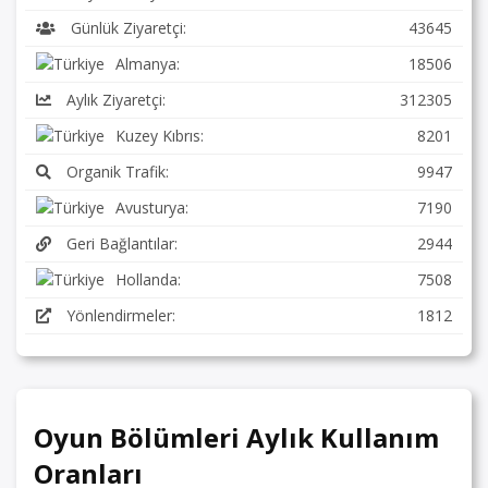
Günlük Ziyaretçi:
43645
Almanya:
18506
Aylık Ziyaretçi:
312305
Kuzey Kıbrıs:
8201
Organik Trafik:
9947
Avusturya:
7190
Geri Bağlantılar:
2944
Hollanda:
7508
Yönlendirmeler:
1812
Oyun Bölümleri Aylık Kullanım
Oranları