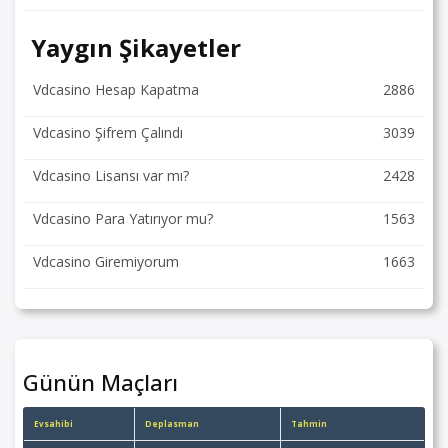
Yaygın Şikayetler
Vdcasino Hesap Kapatma
2886
Vdcasino Şifrem Çalındı
3039
Vdcasino Lisansı var mı?
2428
Vdcasino Para Yatırıyor mu?
1563
Vdcasino Giremiyorum
1663
Günün Maçları
Evsahibi
Deplasman
Tahmin