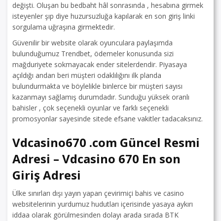
değişti. Oluşan bu bedbaht hâl sonrasında , hesabına girmek
isteyenler şıp diye huzursuzluğa kapılarak en son giriş linki
sorgulama uğraşına girmektedir.
Güvenilir bir website olarak oyunculara paylaşımda
bulunduğumuz Trendbet, ödemeler konusunda sizi
mağduriyete sokmayacak ender sitelerdendir. Piyasaya
açıldığı andan beri müşteri odaklılığını ilk planda
bulundurmakta ve böylelikle binlerce bir müşteri sayısı
kazanmayı sağlamış durumdadır. Sunduğu yüksek oranlı
bahisler , çok seçenekli oyunlar ve farklı seçenekli
promosyonlar sayesinde sitede efsane vakitler tadacaksınız.
Vdcasino670 .com Güncel Resmi
Adresi – Vdcasino 670 En son
Giriş Adresi
Ülke sınırları dışı yayın yapan çevirimiçi bahis ve casino
websitelerinin yurdumuz hudutları içerisinde yasaya aykırı
iddaa olarak görülmesinden dolayı arada sırada BTK