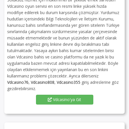
Vdcasino oyun servisi en son resmi linke yüksek hızda
modifiye edilerek bu durum karşısında çözmüştür. Yurdumuz
hudutları içerisindeki Bilgi Teknolojileri ve İletişim Kurumu,
kanunsuz bahis sınıflandırmasında yer gören sitelerin Türkiye
sınırlarında çalışmalarını sürdürmesine yasalar çerçevesinde
müsaade etmemektedir ve bunun yüzünden de aktif olarak
kullanılan engelsiz giriş linkine devre dışı bırakılması tabi
tutulmaktadır. Yasaya aykırı bahis kumar sitelerinden birisi
olan Vdcasino bahis ve casino platformu da ne yazık ki bu
uygulamada bazen mevcut adresi kapatılabilmektedir. Böyle
olaydan etkilenmemek için yayınlanan bu en son linkini
kullanmanız problemi çözecektir. Ayrıca dilerseniz
Vdcasino76
,
Vdcasino808
,
Vdcasino355
giriş adreslerine göz
gezdirebilirsiniz.
Vdcasino'ya Git