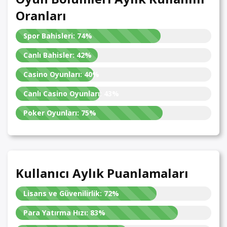
Oranları
Spor Bahisleri:
74%
Canlı Bahisler:
42%
Casino Oyunları:
40%
Canlı Casino Oyunları:
43%
Poker Oyunları:
75%
Kullanıcı Aylık Puanlamaları
Lisans ve Güvenilirlik:
72%
Para Yatırma Hızı:
83%