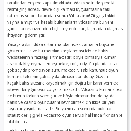
tarafından erişime kapatılmaktadır. Vdcasino’in de şimdiki
resmi giriş adresi, devre dışı kalması uygulamasına tabi
tutulmuş ve bu durumdan sonra
Vdcasino670
giriş linkini
yayına almıştır ve hesabı bulunanların Vdcasino’a bu yeni
güncel adres üzerinden hiçbir uyarı ile karşılaşmadan ulaşması
ihtiyacını gidermiştir.
Yasaya aykırı iddaa ortamına olan istek zamanla büyüme
göstermekte ve bu merakın karşılanması için de bahis
websitelerinin fazlalığı artmaktadır. böyle olmasıyla kumar
arasındaki yarışma sertleşmekte, müşteriyi ön planda tutan
çok sayıda promosyon sunulmaktadır. Tabi kanunsuz oyun
kumar sitelerinin çok sayıda olmasından dolayı Güvenilir
kaçak bahis sitesine kaydolmak için doğru bir karar vermek
isteyen bir yığın oyuncu yer almaktadır. Vdcasino kumar sitesi
de bunun farkına varmıştır ve böyle olmasından dolayı da
bahis ve casino oyuncularını sevindirmek için ikide bir yeni
faydalar yayınlamaktadır. Bu yazımızın sonunda bulunan
istatistikler ışığında Vdcasino oyun servisi hakkında fikir sahibi
olabilirsiniz.
Soluksuz hizmet için mükemmel bir şekilde emek sarfeden