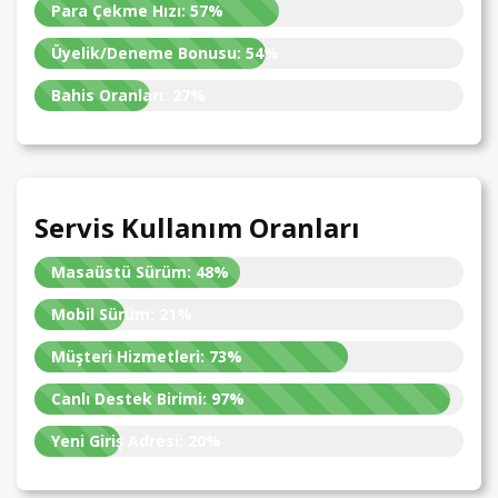
Para Çekme Hızı:
57%
Üyelik/Deneme Bonusu:
54%
Bahis Oranları:
27%
Servis Kullanım Oranları
Masaüstü Sürüm:
48%
Mobil Sürüm:
21%
Müşteri Hizmetleri:
73%
Canlı Destek Birimi:
97%
Yeni Giriş Adresi:
20%