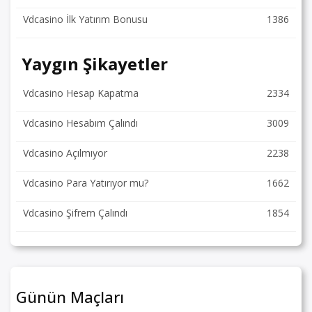
Vdcasino İlk Yatırım Bonusu
1386
Yaygın Şikayetler
Vdcasino Hesap Kapatma
2334
Vdcasino Hesabım Çalındı
3009
Vdcasino Açılmıyor
2238
Vdcasino Para Yatırıyor mu?
1662
Vdcasino Şifrem Çalındı
1854
Günün Maçları