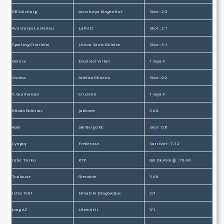
RB Salzburg
Avusturya Klagenfurt
Skor : 2:3
Avusturya Lustenau
Lafnitz
Skor : 2:1
Sporting Charleroi
Union Saint-Gilloise
Skor : 5:1
Deinze
Excelsior Virton
1 veya X
Santos
Atlético Mineiro
Skor : 0:2
V. Guimaraes
Cruzeiro
1 veya X
Mladá Boleslav
Jablonec
3 Alt
AaB
SønderjyskE
Skor : 0:0
Lyngby
Fredericia
Sarı Kart : 7-12
Inter Turku
KTP
Gol Dk Aralığı : 76-90
Toulouse
Grenoble
3 Alt
Istra 1961
Hrvatski Dragovoljac
2/1
Jong AZ
Utrecht II
İY1