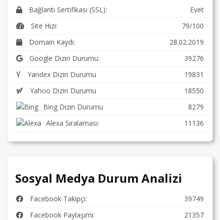
Bağlantı Sertifikası (SSL):
Evet
Site Hızı:
79/100
Domain Kaydı:
28.02.2019
Google Dizin Durumu:
39276
Yandex Dizin Durumu
19831
Yahoo Dizin Durumu
18550
Bing Dizin Durumu
8279
Alexa Sıralaması:
11136
Sosyal Medya Durum Analizi
Facebook Takipçi:
39749
Facebook Paylaşımı:
21357