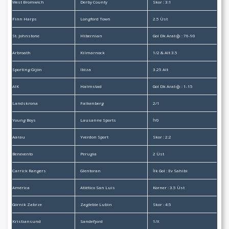
West Bromwich
Derby County
Skor : 3:1
Finn Harps
Longford Town
2.5 Üst
St. Johnstone
Hibernian
Gol Dk Aralığı : 76-90
Arbroath
Kilmarnock
1/2 & Alt 3.5
Sporting Gijón
Ibiza
3.25 Alt
AIK
Halmstad
Gol Dk Aralığı : 1-15
Landskrona
Falkenberg
2/1
Young Boys
Lausanne Sports
İY0
Aarau
Yverdon Sport
Skor : 2:2
Benevento
Perugia
2 Üst
Carrick Rangers
Glentoran
İlk Gol : Ev Sahibi
América
Atlético San Luis
Korner : 3.5 Üst
Górnik Zabrze
Zaglebie Lubin
Skor : 4:5
Kristiansund
Sandefjord
1/X