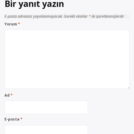
Bir yanıt yazın
E-posta adresiniz yayınlanmayacak.
Gerekli alanlar
*
ile işaretlenmişlerdir
Yorum
*
Ad
*
E-posta
*