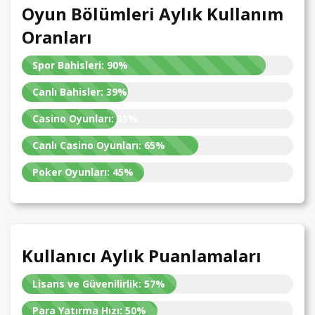
Oyun Bölümleri Aylık Kullanım
Oranları
Spor Bahisleri:
90%
Canlı Bahisler:
39%
Casino Oyunları:
35%
Canlı Casino Oyunları:
65%
Poker Oyunları:
45%
Kullanıcı Aylık Puanlamaları
Lisans ve Güvenilirlik:
57%
Para Yatırma Hızı:
50%