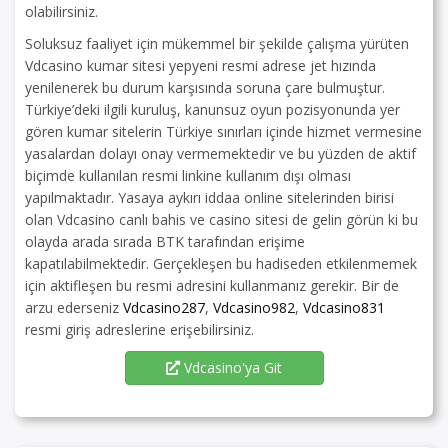
olabilirsiniz.
Soluksuz faaliyet için mükemmel bir şekilde çalışma yürüten
Vdcasino kumar sitesi yepyeni resmi adrese jet hızında
yenilenerek bu durum karşısında soruna çare bulmuştur.
Türkiye’deki ilgili kuruluş, kanunsuz oyun pozisyonunda yer
gören kumar sitelerin Türkiye sınırları içinde hizmet vermesine
yasalardan dolayı onay vermemektedir ve bu yüzden de aktif
biçimde kullanılan resmi linkine kullanım dışı olması
yapılmaktadır. Yasaya aykırı iddaa online sitelerinden birisi
olan Vdcasino canlı bahis ve casino sitesi de gelin görün ki bu
olayda arada sırada BTK tarafından erişime
kapatılabilmektedir. Gerçekleşen bu hadiseden etkilenmemek
için aktifleşen bu resmi adresini kullanmanız gerekir. Bir de
arzu ederseniz
Vdcasino287
,
Vdcasino982
,
Vdcasino831
resmi giriş adreslerine erişebilirsiniz.
Vdcasino'ya Git