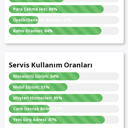
Para Çekme Hızı:
86%
Üyelik/Deneme Bonusu:
27%
Bahis Oranları:
84%
Servis Kullanım Oranları
Masaüstü Sürüm:
64%
Mobil Sürüm:
53%
Müşteri Hizmetleri:
85%
Canlı Destek Birimi:
37%
Yeni Giriş Adresi:
87%