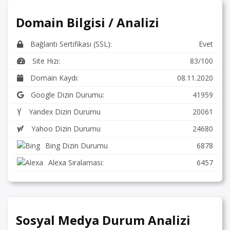
Domain Bilgisi / Analizi
Bağlantı Sertifikası (SSL):
Evet
Site Hızı:
83/100
Domain Kaydı:
08.11.2020
Google Dizin Durumu:
41959
Yandex Dizin Durumu
20061
Yahoo Dizin Durumu
24680
Bing Dizin Durumu
6878
Alexa Sıralaması:
6457
Sosyal Medya Durum Analizi