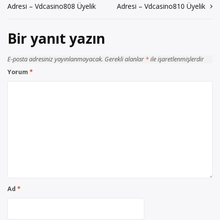
Adresi – Vdcasino808 Üyelik
Adresi – Vdcasino810 Üyelik
gezinmesi
Bir yanıt yazın
E-posta adresiniz yayınlanmayacak.
Gerekli alanlar
*
ile işaretlenmişlerdir
Yorum
*
Ad
*