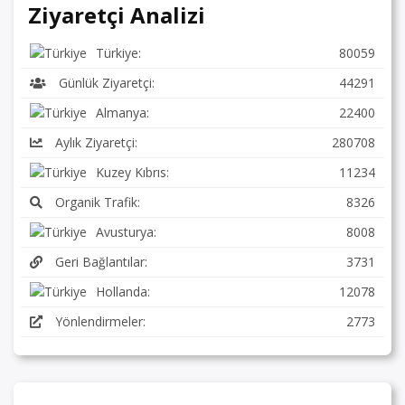
Ziyaretçi Analizi
Türkiye:
80059
Günlük Ziyaretçi:
44291
Almanya:
22400
Aylık Ziyaretçi:
280708
Kuzey Kıbrıs:
11234
Organik Trafik:
8326
Avusturya:
8008
Geri Bağlantılar:
3731
Hollanda:
12078
Yönlendirmeler:
2773