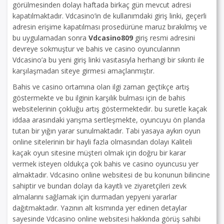
görülmesinden dolayı haftada birkaç gün mevcut adresi
kapatılmaktadır. Vdcasino’in de kullanımdaki giriş linki, geçerli
adresin erişime kapatılması prosedürüne maruz bırakılmış ve
bu uygulamadan sonra
Vdcasino809
giriş resmi adresini
devreye sokmuştur ve bahis ve casino oyuncularının
Vdcasino’a bu yeni giriş linki vasıtasıyla herhangi bir sıkıntı ile
karşılaşmadan siteye girmesi amaçlanmıştır.
Bahis ve casino ortamına olan ilgi zaman geçtikçe artış
göstermekte ve bu ilginin karşılık bulması için de bahis
websitelerinin çokluğu artış göstermektedir. bu suretle kaçak
iddaa arasındaki yarışma sertleşmekte, oyuncuyu ön planda
tutan bir yığın yarar sunulmaktadır. Tabi yasaya aykırı oyun
online sitelerinin bir hayli fazla olmasından dolayı Kaliteli
kaçak oyun sitesine müşteri olmak için doğru bir karar
vermek isteyen oldukça çok bahis ve casino oyuncusu yer
almaktadır. Vdcasino online websitesi de bu konunun bilincine
sahiptir ve bundan dolayı da kayıtlı ve ziyaretçileri zevk
almalarını sağlamak için durmadan yepyeni yararlar
dağıtmaktadır. Yazının alt kısmında yer edinen detaylar
sayesinde Vdcasino online websitesi hakkında görüş sahibi