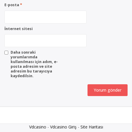
E-posta
*
İnternet sitesi
Daha sonraki
yorumlarımda
kullanılması için adım, e-
posta adresim ve site
adresim bu tarayıcıya
kaydedilsin.
Vdcasino
-
Vdcasino Giriş
-
Site Haritası