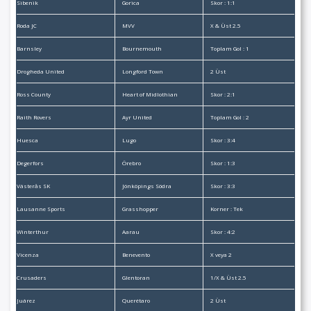
Sibenik
Gorica
Skor : 1:1
Roda JC
MVV
X & Üst 2.5
Barnsley
Bournemouth
Toplam Gol : 1
Drogheda United
Longford Town
2 Üst
Ross County
Heart of Midlothian
Skor : 2:1
Raith Rovers
Ayr United
Toplam Gol : 2
Huesca
Lugo
Skor : 3:4
Degerfors
Örebro
Skor : 1:3
Västerås SK
Jönköpings Södra
Skor : 3:3
Lausanne Sports
Grasshopper
Korner : Tek
Winterthur
Aarau
Skor : 4:2
Vicenza
Benevento
X veya 2
Crusaders
Glentoran
1/X & Üst 2.5
Juárez
Querétaro
2 Üst