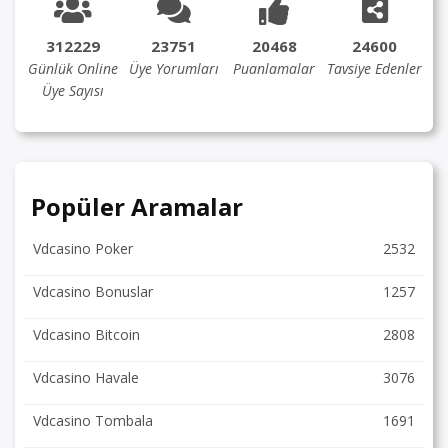
312229
23751
20468
24600
Günlük Online
Üye Yorumları
Puanlamalar
Tavsiye Edenler
Üye Sayısı
Popüler Aramalar
Vdcasino Poker
2532
Vdcasino Bonuslar
1257
Vdcasino Bitcoin
2808
Vdcasino Havale
3076
Vdcasino Tombala
1691