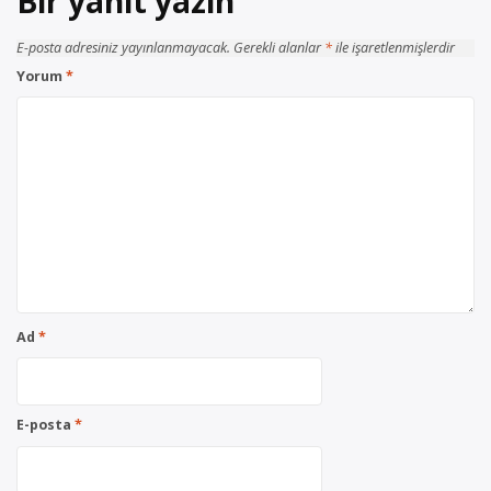
Bir yanıt yazın
E-posta adresiniz yayınlanmayacak.
Gerekli alanlar
*
ile işaretlenmişlerdir
Yorum
*
Ad
*
E-posta
*