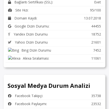
Bağlantı Sertifikası (SSL):
Evet
Site Hızı:
95/100
Domain Kaydı:
13.07.2018
Google Dizin Durumu:
44455
Yandex Dizin Durumu
18752
Yahoo Dizin Durumu
21601
Bing Dizin Durumu
7452
Alexa Sıralaması:
11061
Sosyal Medya Durum Analizi
Facebook Takipçi:
35738
Facebook Paylaşımı:
23532