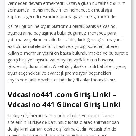
vermeden devam etmektedir. Ortaya çıkan bu talihsiz durum
sonrasında , bahis müdavimleri hemencecik muallağa
kapılarak geçerli resmi link arama gayretine girmektedir.
Kaliteli bir online oyun platformu olarak bahis ve casino
oyuncularına paylaşımda bulunduğumuz Trendbet, para
yatırma ve çekme nezdinde sizi düş kırıklığına uğratmayacak
az bulunan sitelerdendir. Faaliyete girdiği süreden itiberen
kullanıcı memnuniyetini en başta bulundurmakta ve bu suretle
geniş bir üye sayısı kazanmayı muvaffak olma başarısı
göstermiş durumdadır. Arzettiği yüksek oranlı bahisler , geniş
oyun seçenekleri ve avantajlı promosyon seçenekleri
sayesinde online websitesinde keyifli anlar tadacaksınız.
Vdcasino441 .com Giriş Linki –
Vdcasino 441 Güncel Giriş Linki
Türkiye dışı hizmet veren online bahis ve casino kumar
sitelerinin Türkiye’de kanunsuz iddaa olarak anılmasından
dolayı kimi zaman devre dışı kalmaktadır. Vdcasino’in de
mevcut linki, mevcut adresine engellme getirilmesi