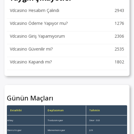
Vdcasino Hesabım Çalındı
2943
Vdcasino Ödeme Yapıyor mu?
1276
Vdcasino Giriş Yapamıyorum
2306
Vdcasino Güvenilir mi?
2535
Vdcasino Kapandı mı?
1802
Günün Maçları
Evsahibi
Deplasman
Tahmin
Altay
Trabzonspor
Skor : 0:0
Denizlispor
Menemenspor
2/X