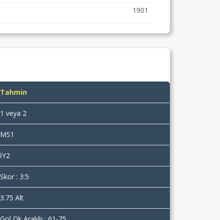
1901
Tahmin
1 veya 2
MS1
İY2
Skor : 3:5
3.75 Alt
Gol Dk Aralığı : 61-75