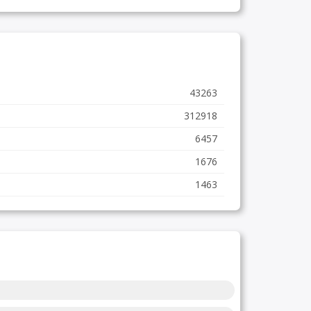
43263
312918
6457
1676
1463