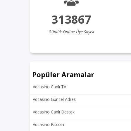
313867
Günlük Online Üye Sayısı
Popüler Aramalar
Vdcasino Canlı TV
Vdcasino Güncel Adres
Vdcasino Canlı Destek
Vdcasino Bitcoin