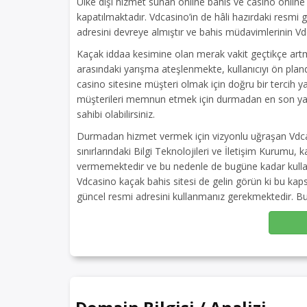
Ülke dışı hizmet sunan online bahis ve casino online 
kapatılmaktadır. Vdcasino’in de hâli hazırdaki resm
adresini devreye almıştır ve bahis müdavimlerinin Vdca
Kaçak iddaa kesimine olan merak vakit geçtikçe artma
arasındaki yarışma ateşlenmekte, kullanıcıyı ön pland
casino sitesine müşteri olmak için doğru bir tercih 
müşterileri memnun etmek için durmadan en son yara
sahibi olabilirsiniz.
Durmadan hizmet vermek için vizyonlu uğraşan Vdcasi
sınırlarındaki Bilgi Teknolojileri ve İletişim Kurumu,
vermemektedir ve bu nedenle de bugüne kadar kullanı
Vdcasino kaçak bahis sitesi de gelin görün ki bu k
güncel resmi adresini kullanmanız gerekmektedir. B