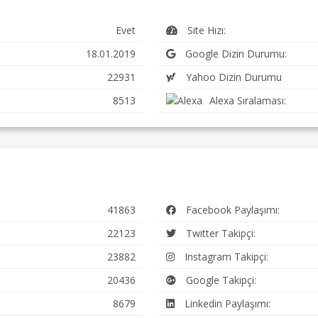
Evet
Site Hızı:
18.01.2019
Google Dizin Durumu:
22931
Yahoo Dizin Durumu
8513
Alexa Sıralaması:
i
41863
Facebook Paylaşımı:
22123
Twitter Takipçi:
23882
Instagram Takipçi:
20436
Google Takipçi:
8679
Linkedin Paylaşımı: