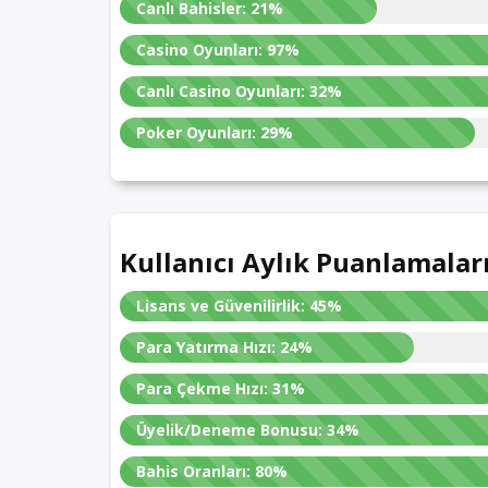
Canlı Bahisler:
21%
Casino Oyunları:
97%
Canlı Casino Oyunları:
32%
Poker Oyunları:
29%
Kullanıcı Aylık Puanlamalar
Lisans ve Güvenilirlik:
45%
Para Yatırma Hızı:
24%
Para Çekme Hızı:
31%
Üyelik/Deneme Bonusu:
34%
Bahis Oranları:
80%