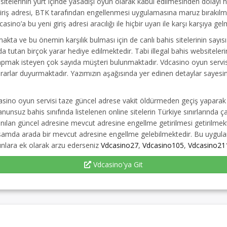
sitelerinin yurt içinde yasadışı oyun olarak kabul edilmesinden dolayı 
i giriş adresi, BTK tarafından engellenmesi uygulamasına maruz bırak
sino’a bu yeni giriş adresi aracılığı ile hiçbir uyarı ile karşı karşıya g
kta ve bu önemin karşılık bulması için de canlı bahis sitelerinin sayıs
a tutan birçok yarar hediye edilmektedir. Tabi illegal bahis websitele
yapmak isteyen çok sayıda müşteri bulunmaktadır. Vdcasino oyun servis
rlar duyurmaktadır. Yazımızın aşağısında yer edinen detaylar sayesi
no oyun servisi taze güncel adrese vakit öldürmeden geçiş yaparak bu
 kanunsuz bahis sınıfında listelenen online sitelerin Türkiye sınırlarında
lan güncel adresine mevcut adresine engellme getirilmesi getirilmekte
apsamda arada bir mevcut adresine engellme gelebilmektedir. Bu uygul
unlara ek olarak arzu ederseniz
Vdcasino27
,
Vdcasino105
,
Vdcasino21
Vdcasino'ya Git