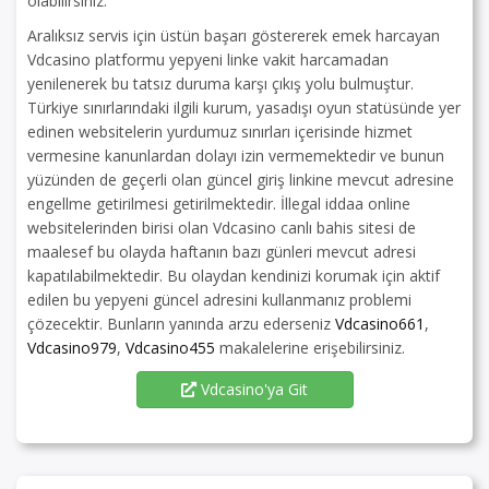
olabilirsiniz.
Aralıksız servis için üstün başarı göstererek emek harcayan
Vdcasino platformu yepyeni linke vakit harcamadan
yenilenerek bu tatsız duruma karşı çıkış yolu bulmuştur.
Türkiye sınırlarındaki ilgili kurum, yasadışı oyun statüsünde yer
edinen websitelerin yurdumuz sınırları içerisinde hizmet
vermesine kanunlardan dolayı izin vermemektedir ve bunun
yüzünden de geçerli olan güncel giriş linkine mevcut adresine
engellme getirilmesi getirilmektedir. İllegal iddaa online
websitelerinden birisi olan Vdcasino canlı bahis sitesi de
maalesef bu olayda haftanın bazı günleri mevcut adresi
kapatılabilmektedir. Bu olaydan kendinizi korumak için aktif
edilen bu yepyeni güncel adresini kullanmanız problemi
çözecektir. Bunların yanında arzu ederseniz
Vdcasino661
,
Vdcasino979
,
Vdcasino455
makalelerine erişebilirsiniz.
Vdcasino'ya Git