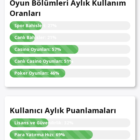
Oyun Bölümleri Aylık Kullanım
Oranları
Spor Bahisleri:
27%
Canlı Bahisler:
21%
Casino Oyunları:
57%
Canlı Casino Oyunları:
51%
Poker Oyunları:
46%
Kullanıcı Aylık Puanlamaları
Lisans ve Güvenilirlik:
32%
Para Yatırma Hızı:
69%