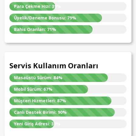
Para Çekme Hızı:
39%
Üyelik/Deneme Bonusu:
79%
Bahis Oranları:
71%
Servis Kullanım Oranları
Masaüstü Sürüm:
84%
Mobil Sürüm:
67%
Müşteri Hizmetleri:
87%
Canlı Destek Birimi:
90%
Yeni Giriş Adresi:
38%