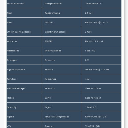
Rosario Central
Independiente
Toplam Gol : 7
Ried
Rapid Viyana
2.5 Alt
Anif
Lafnitz
Korner Aralığı : 9-11
Union Saint-Gilloise
Sporting Charleroi
2 Üst
Westerlo
RWDM
Korner : 3.5 Üst
Atlético PR
Internacional
Skor : 4:2
Brusque
Cruzeiro
2/2
Sigma Olomouc
Teplice
Gol Dk Aralığı : 16-30
Randers
Kopenhag
4 Alt
Fremad Amager
Horsens
Sarı Kart : 4-6
Honka
Lahti
Sarı Kart : 0-3
Quevilly
Dijon
1 & Alt 2.5
Rijeka
Hrvatski Dragovoljac
Korner Aralığı : 0-8
VVV
Emmen
Tek/Çift : Çift