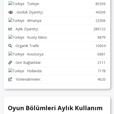
Türkiye:
80309
Günlük Ziyaretçi:
44206
Almanya:
23306
Aylık Ziyaretçi:
280122
Kuzey Kıbrıs:
6879
Organik Trafik:
10004
Avusturya:
6681
Geri Bağlantılar:
2111
Hollanda:
7178
Yönlendirmeler:
4020
Oyun Bölümleri Aylık Kullanım