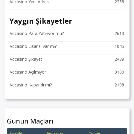
Vdcasino Yeni Adres
2258
Yaygın Şikayetler
Vdcasino Para Yatırıyor mu?
2613
Vdcasino Lisansı var mı?
1045
Vdcasino Şikayet
2439
Vdcasino Açılmıyor
3100
Vdcasino Kapandı mı?
2198
Günün Maçları
Evsahibi
Deplasman
Tahmin