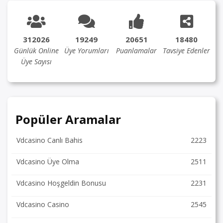
312026
19249
20651
18480
Günlük Online
Üye Yorumları
Puanlamalar
Tavsiye Edenler
Üye Sayısı
Popüler Aramalar
Vdcasino Canlı Bahis
2223
Vdcasino Üye Olma
2511
Vdcasino Hoşgeldin Bonusu
2231
Vdcasino Casino
2545