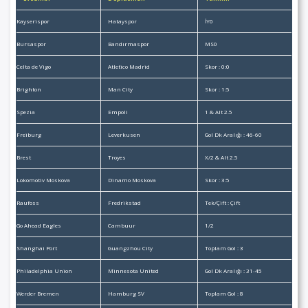
Kayserispor
Hatayspor
İY0
Bursaspor
Bandırmaspor
MS0
Celta de Vigo
Atletico Madrid
Skor : 0:0
Brighton
Man City
Skor : 1:5
Spezia
Empoli
1 & Alt 2.5
Freiburg
Leverkusen
Gol Dk Aralığı : 46-60
Brest
Troyes
X/2 & Alt 2.5
Lokomotiv Moskova
Dinamo Moskova
Skor : 3:5
Raufoss
Fredrikstad
Tek/Çift : Çift
Go Ahead Eagles
Cambuur
1/2
Shanghai Port
Guangzhou City
Toplam Gol : 3
Philadelphia Union
Minnesota United
Gol Dk Aralığı : 31-45
Werder Bremen
Hamburg SV
Toplam Gol : 8