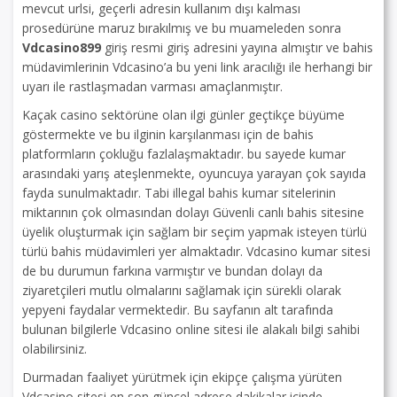
mevcut urlsi, geçerli adresin kullanım dışı kalması
prosedürüne maruz bırakılmış ve bu muameleden sonra
Vdcasino899
giriş resmi giriş adresini yayına almıştır ve bahis
müdavimlerinin Vdcasino’a bu yeni link aracılığı ile herhangi bir
uyarı ile rastlaşmadan varması amaçlanmıştır.
Kaçak casino sektörüne olan ilgi günler geçtikçe büyüme
göstermekte ve bu ilginin karşılanması için de bahis
platformların çokluğu fazlalaşmaktadır. bu sayede kumar
arasındaki yarış ateşlenmekte, oyuncuya yarayan çok sayıda
fayda sunulmaktadır. Tabi illegal bahis kumar sitelerinin
miktarının çok olmasından dolayı Güvenli canlı bahis sitesine
üyelik oluşturmak için sağlam bir seçim yapmak isteyen türlü
türlü bahis müdavimleri yer almaktadır. Vdcasino kumar sitesi
de bu durumun farkına varmıştır ve bundan dolayı da
ziyaretçileri mutlu olmalarını sağlamak için sürekli olarak
yepyeni faydalar vermektedir. Bu sayfanın alt tarafında
bulunan bilgilerle Vdcasino online sitesi ile alakalı bilgi sahibi
olabilirsiniz.
Durmadan faaliyet yürütmek için ekipçe çalışma yürüten
Vdcasino sitesi en son güncel adrese dakikalar içinde