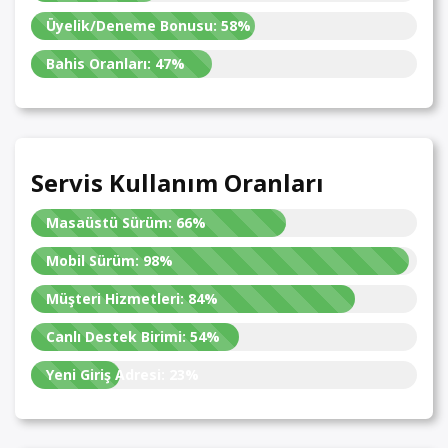
Üyelik/Deneme Bonusu:
58%
Bahis Oranları:
47%
Servis Kullanım Oranları
Masaüstü Sürüm:
66%
Mobil Sürüm:
98%
Müşteri Hizmetleri:
84%
Canlı Destek Birimi:
54%
Yeni Giriş Adresi:
23%