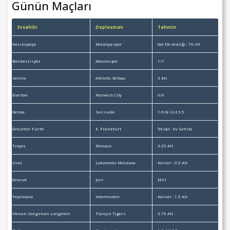
Günün Maçları
Evsahibi
Deplasman
Tahmin
Kasımpaşa
Malatyaspor
Gol Dk Aralığı : 76-90
Balıkesirspor
Adanaspor
1/1
Sevilla
Athletic Bilbao
3 Alt
Everton
Norwich City
X/X
Genoa
Sassuolo
1/X & Üst 3.5
Greuther Fürth
E. Frankfurt
İlk Gol : Ev Sahibi
Troyes
Monaco
3.25 Alt
Ural
Lokomotiv Moskova
Korner : 0.5 Alt
Grorud
Jerv
MS1
Feyenoord
Heerenveen
Korner : 1.5 Alt
Henan Songshan Longmen
Tianjin Tigers
3.75 Alt