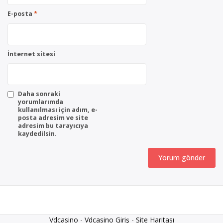
E-posta
*
İnternet sitesi
Daha sonraki
yorumlarımda
kullanılması için adım, e-
posta adresim ve site
adresim bu tarayıcıya
kaydedilsin.
Vdcasino
-
Vdcasino Giriş
-
Site Haritası