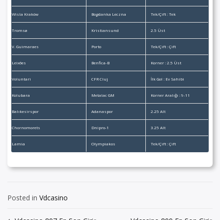
Wisla Kraków
Bogdanka Leczna
Tek/Çift : Tek
Tromsø
Kristiansund
2.5 Üst
V. Guimaraes
Porto
Tek/Çift : Çift
Leixões
Benfica-B
Korner : 2.5 Üst
Voluntari
CFR Cluj
İlk Gol : Ev Sahibi
Kolubara
Metalac GM
Korner Aralığı : 9-11
Balıkesirspor
Adanaspor
2.25 Alt
Chornomorets
Dnipro-1
3.25 Alt
Lamia
Olympiakos
Tek/Çift : Çift
Posted in
Vdcasino