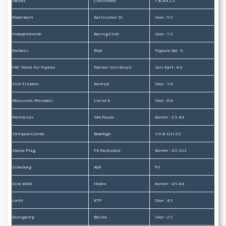
Dallas
Cincinnati
1 & Alt 2.5
Paderborn
Karlsruher SC
Skor : 5:1
Independiente
Racing Club
Skor : 1:2
Wattens
Ried
Toplam Gol : 5
FAC Team für Viyana
Wacker Innsbruck
Sarı Kart : 4-6
Sint-Truiden
Kortrijk
Skor : 1:0
Mouscron-Péruwelz
Lierse K
Skor : 0:0
Palmeiras
São Paulo
Korner : 3.5 Alt
Sampaio Corrêa
Botafogo
1/X & Üst 3.5
Slavia Prag
FK Pardubice
Korner : 4.5 Üst
Silkeborg
AGF
İY1
Elite 3000
Hobro
Korner : 4.5 Alt
Lahti
KTP
Skor : 4:1
Guingamp
Bastia
Skor : 2:1