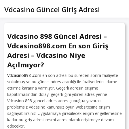
Skip
Vdcasino Güncel Giriş Adresi
to
content
Vdcasino 898 Güncel Adresi –
Vdcasino898.com En son Giriş
Adresi – Vdcasino Niye
Açılmıyor?
Vdcasino898 .com
en son adresi bu süreden sonra faaliyete
sokulmuş ve bu güncel adres aracılığı ile faaliyetlerini idame
ettirme kararına varmıştır. Geçerli adresin erişime
kapatılmasından dolayı geçerliliğini yitiren adres yerine
Vdcasino 898 güncel adres adres çubuğua yazarak
problemsiz Vdcasino kanunsuz oyun websitesine erişim
sağlayabilirsiniz. Uygulamaya girebilecek erişim engellemesine
kadar bu giriş adresi resmi adres olarak erişilmeye devam
edecektir.