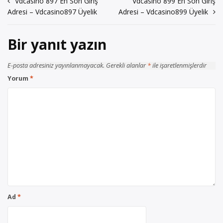
Yazı
Vdcasino 897 En Son Giriş
Vdcasino 899 En Son Giriş
Adresi – Vdcasino897 Üyelik
Adresi – Vdcasino899 Üyelik
gezinmesi
Bir yanıt yazın
E-posta adresiniz yayınlanmayacak.
Gerekli alanlar
*
ile işaretlenmişlerdir
Yorum
*
Ad
*