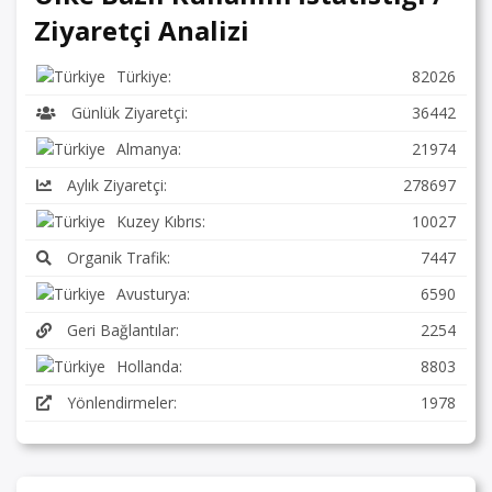
Ziyaretçi Analizi
Türkiye:
82026
Günlük Ziyaretçi:
36442
Almanya:
21974
Aylık Ziyaretçi:
278697
Kuzey Kıbrıs:
10027
Organik Trafik:
7447
Avusturya:
6590
Geri Bağlantılar:
2254
Hollanda:
8803
Yönlendirmeler:
1978