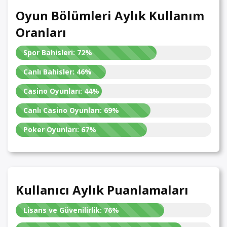
Oyun Bölümleri Aylık Kullanım
Oranları
Spor Bahisleri:
72%
Canlı Bahisler:
46%
Casino Oyunları:
44%
Canlı Casino Oyunları:
69%
Poker Oyunları:
67%
Kullanıcı Aylık Puanlamaları
Lisans ve Güvenilirlik:
76%