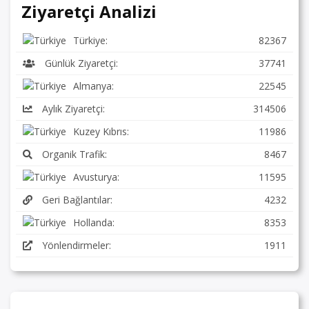
Ziyaretçi Analizi
Türkiye:
82367
Günlük Ziyaretçi:
37741
Almanya:
22545
Aylık Ziyaretçi:
314506
Kuzey Kıbrıs:
11986
Organik Trafik:
8467
Avusturya:
11595
Geri Bağlantılar:
4232
Hollanda:
8353
Yönlendirmeler:
1911