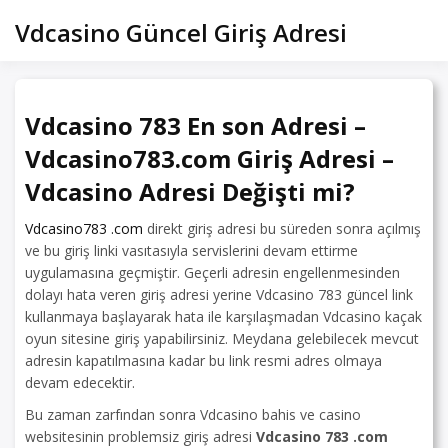
Skip
Vdcasino Güncel Giriş Adresi
to
content
Vdcasino 783 En son Adresi –
Vdcasino783.com Giriş Adresi –
Vdcasino Adresi Değişti mi?
Vdcasino783 .com
direkt giriş adresi bu süreden sonra açılmış
ve bu giriş linki vasıtasıyla servislerini devam ettirme
uygulamasına geçmiştir. Geçerli adresin engellenmesinden
dolayı hata veren giriş adresi yerine Vdcasino 783 güncel link
kullanmaya başlayarak hata ile karşılaşmadan Vdcasino kaçak
oyun sitesine giriş yapabilirsiniz. Meydana gelebilecek mevcut
adresin kapatılmasına kadar bu link resmi adres olmaya
devam edecektir.
Bu zaman zarfından sonra Vdcasino bahis ve casino
websitesinin problemsiz giriş adresi
Vdcasino 783 .com