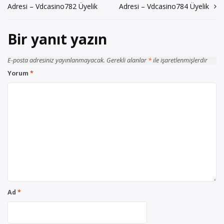
Adresi – Vdcasino782 Üyelik
Adresi – Vdcasino784 Üyelik
gezinmesi
Bir yanıt yazın
E-posta adresiniz yayınlanmayacak.
Gerekli alanlar
*
ile işaretlenmişlerdir
Yorum
*
Ad
*