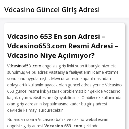
Skip
Vdcasino Güncel Giriş Adresi
to
content
Vdcasino 653 En son Adresi –
Vdcasino653.com Resmi Adresi –
Vdcasino Niye Açılmıyor?
Vdcasino653 .com
engelsiz giriş linki şuan itibariyle hizmete
sunulmuş ve bu adres vasıtasıyla faaliyetlerini idame ettirme
sonucunu uygulamıştır. Mevcut adresin kapatılmasından
dolayı artık kullanılmayacak olan güncel adres yerine Vdcasino
653 güncel resmi link yazarak problemsiz bir şekilde Vdcasino
kaçak oyun websitesine uğrayabilirsiniz. Olabilecek kullanımda
olan giriş adresinin kapatılmasına kadar bu giriş adresi
devrede kalmayı sürdürecektir.
Bu andan sonra Vdcasino bahis ve casino websitesinin
engelsiz giriş adresi
Vdcasino 653 .com
şeklinde