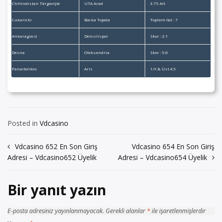
ChHindistan Târgovişte
UTA Arad
3.75 Alt
Cukaricki
Backa Topola
Toplam Gol : 7
Ankaragücü
Denizlispor
Skor : 2:1
Desna
Oleksandria
Skor : 5:0
Panaitolikos
Aris
1/X & Üst 4.5
Posted in
Vdcasino
Yazı
Vdcasino 652 En Son Giriş
Vdcasino 654 En Son Giriş
Adresi – Vdcasino652 Üyelik
Adresi – Vdcasino654 Üyelik
gezinmesi
Bir yanıt yazın
E-posta adresiniz yayınlanmayacak.
Gerekli alanlar
*
ile işaretlenmişlerdir