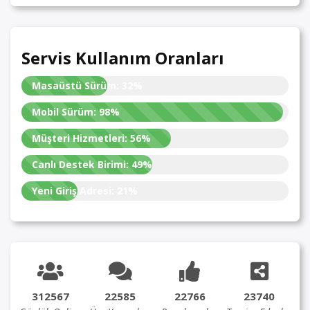
Servis Kullanım Oranları
Masaüstü Sürüm:
32%
Mobil Sürüm:
98%
Müşteri Hizmetleri:
56%
Canlı Destek Birimi:
49%
Yeni Giriş Adresi:
21%
312567
22585
22766
23740