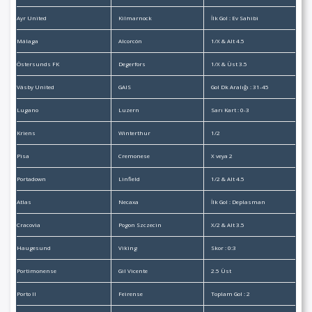
Ayr United
Kilmarnock
İlk Gol : Ev Sahibi
Málaga
Alcorcón
1/X & Alt 4.5
Östersunds FK
Degerfors
1/X & Üst 3.5
Väsby United
GAIS
Gol Dk Aralığı : 31-45
Lugano
Luzern
Sarı Kart : 0-3
Kriens
Winterthur
1/2
Pisa
Cremonese
X veya 2
Portadown
Linfield
1/2 & Alt 4.5
Atlas
Necaxa
İlk Gol : Deplasman
Cracovia
Pogon Szczecin
X/2 & Alt 3.5
Haugesund
Viking
Skor : 0:3
Portimonense
Gil Vicente
2.5 Üst
Porto II
Feirense
Toplam Gol : 2