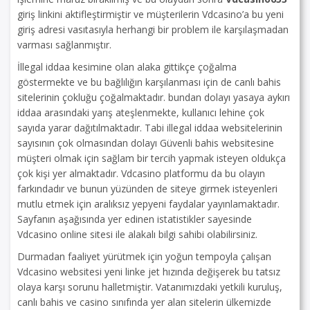
giriş linkini aktifleştirmiştir ve müşterilerin Vdcasino’a bu yeni
giriş adresi vasıtasıyla herhangi bir problem ile karşılaşmadan
varması sağlanmıştır.
İllegal iddaa kesimine olan alaka gittikçe çoğalma
göstermekte ve bu bağlılığın karşılanması için de canlı bahis
sitelerinin çokluğu çoğalmaktadır. bundan dolayı yasaya aykırı
iddaa arasındaki yarış ateşlenmekte, kullanıcı lehine çok
sayıda yarar dağıtılmaktadır. Tabi illegal iddaa websitelerinin
sayısının çok olmasından dolayı Güvenli bahis websitesine
müşteri olmak için sağlam bir tercih yapmak isteyen oldukça
çok kişi yer almaktadır. Vdcasino platformu da bu olayın
farkındadır ve bunun yüzünden de siteye girmek isteyenleri
mutlu etmek için aralıksız yepyeni faydalar yayınlamaktadır.
Sayfanın aşağısında yer edinen istatistikler sayesinde
Vdcasino online sitesi ile alakalı bilgi sahibi olabilirsiniz.
Durmadan faaliyet yürütmek için yoğun tempoyla çalışan
Vdcasino websitesi yeni linke jet hızında değişerek bu tatsız
olaya karşı sorunu halletmiştir. Vatanımızdaki yetkili kuruluş,
canlı bahis ve casino sınıfında yer alan sitelerin ülkemizde