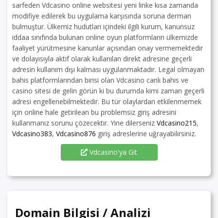
sarfeden Vdcasino online websitesi yeni linke kısa zamanda
modifiye edilerek bu uygulama karşısında soruna derman
bulmuştur. Ülkemiz hudutları içindeki ilgili kurum, kanunsuz
iddaa sınıfında bulunan online oyun platformların ülkemizde
faaliyet yürütmesine kanunlar açısından onay vermemektedir
ve dolayısıyla aktif olarak kullanılan direkt adresine geçerli
adresin kullanım dışı kalması uygulanmaktadır. Legal olmayan
bahis platformlarından birisi olan Vdcasino canlı bahis ve
casino sitesi de gelin görün ki bu durumda kimi zaman geçerli
adresi engellenebilmektedir. Bu tür olaylardan etkilenmemek
için online hale getirilean bu problemsiz giriş adresini
kullanmanız sorunu çözecektir. Yine dilerseniz
Vdcasino215
,
Vdcasino383
,
Vdcasino876
giriş adreslerine uğrayabilirsiniz.
Vdcasino'ya Git
Domain Bilgisi / Analizi