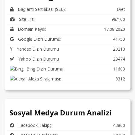
Bağlantı Sertifikası (SSL):
Evet
Site Hızı:
98/100
Domain Kaydı:
17.08.2020
Google Dizin Durumu:
41753
Yandex Dizin Durumu
20210
Yahoo Dizin Durumu
23474
Bing Dizin Durumu
11603
Alexa Sıralaması:
8312
Sosyal Medya Durum Analizi
Facebook Takipçi:
43860