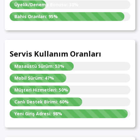
Üyelik/Deneme Bonusu:
30%
Bahis Oranları:
95%
Servis Kullanım Oranları
Masaüstü Sürüm:
53%
Mobil Sürüm:
47%
Müşteri Hizmetleri:
50%
Canlı Destek Birimi:
60%
Yeni Giriş Adresi:
98%