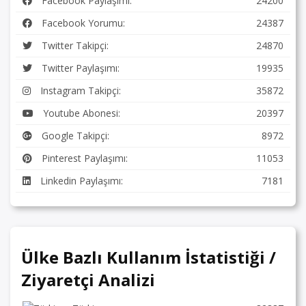
Facebook Paylaşımı:
24200
Facebook Yorumu:
24387
Twitter Takipçi:
24870
Twitter Paylaşımı:
19935
Instagram Takipçi:
35872
Youtube Abonesi:
20397
Google Takipçi:
8972
Pinterest Paylaşımı:
11053
Linkedin Paylaşımı:
7181
Ülke Bazlı Kullanım İstatistiği /
Ziyaretçi Analizi