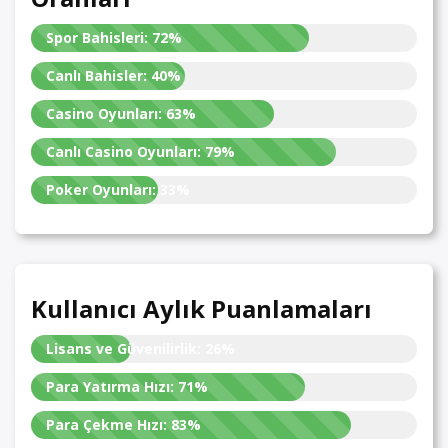
Spor Bahisleri:
72%
Canlı Bahisler:
40%
Casino Oyunları:
63%
Canlı Casino Oyunları:
79%
Poker Oyunları:
33%
Kullanıcı Aylık Puanlamaları
Lisans ve Güvenilirlik:
26%
Para Yatırma Hızı:
71%
Para Çekme Hızı:
83%