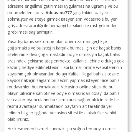
adresine engellme getirilmesi uygulamasına uğramış ve bu
muameleden sonra
Vdcasino777
giriş linkini faaliyete
sokmuştur ve siteye girmek isteyenlerin Vdcasino’a bu yeni
giriş adresi aracılığı ile herhangi bir sıkıntı ile rast gelmeden
girebilmesi sağlanmıştır.
Yasadışı bahis sektörüne olan önem zaman geçtikçe
çoğalmakta ve bu isteğin karşılık bulması için de kaçak bahis
sitelerinin kitlesi çoğalmaktadır. böyle olmasıyla kaçak bahis
arasındaki çekişme ateşlenmekte, kullanıcı lehine oldukça çok
kazanç hediye edilmektedir. Tabi kumar online websitelerinin
sayısının çok olmasından dolayı Kaliteli illegal bahis sitesine
kaydolmak için sağlam bir seçim yapmak isteyen nice bahis
müdavimleri bulunmaktadır. Vdcasino online sitesi de bu
olayın bilincine sahiptir ve böyle olmasından dolayı da bahis
ve casino oyuncularını haz almalarını sağlamak için ikide bir
resmi avantajlar sunmaktadır. Sayfanın alt tarafında yer
edinen bilgiler ışığında Vdcasino sitesi ile alakalı fikir sahibi
olabilirsiniz.
Hız kesmeden hizmet sunmak için yoğun tempoyla emek