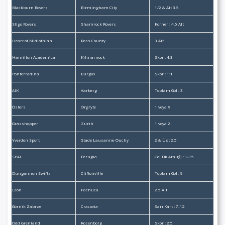
Blackburn Rovers
Birmingham City
1/2 & Alt 3.5
Sligo Rovers
Shamrock Rovers
Korner : 4.5 Alt
Heart of Midlothian
Ross County
3 Alt
Hamilton Academical
Kilmarnock
Skor : 4:3
Ponferradina
Burgos
Skor : 1:1
AIK
Varberg
Toplam Gol : 3
Östers
Örgryte
1 veya X
Grasshopper
Zürih
1 veya 2
Yverdon Sport
Stade Lausanne-Ouchy
2 & Üst 2.5
SPAL
Perugia
Gol Dk Aralığı : 1-15
Dungannon Swifts
Cliftonville
Toplam Gol : 9
León
Pachuca
2.5 Alt
Górnik Zabrze
Cracovia
Sarı Kart : 7-12
Odd Grenland
Rosenborg
Skor : 2:5