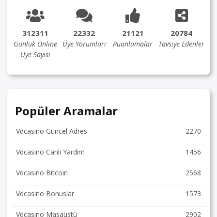
312311
22332
21121
20784
Günlük Online
Üye Yorumları
Puanlamalar
Tavsiye Edenler
Üye Sayısı
Popüler Aramalar
Vdcasino Güncel Adres
2270
Vdcasino Canlı Yardım
1456
Vdcasino Bitcoin
2568
Vdcasino Bonuslar
1573
Vdcasino Masaüstü
2902