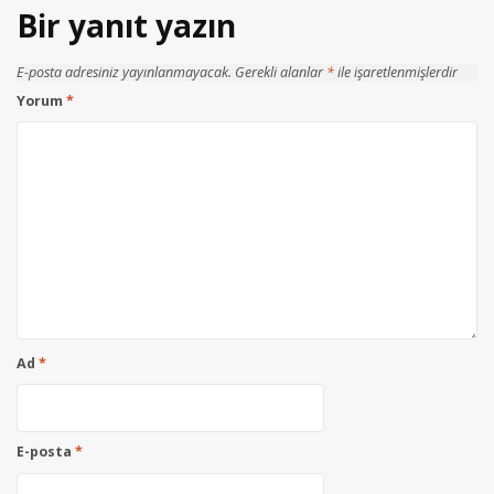
Bir yanıt yazın
E-posta adresiniz yayınlanmayacak.
Gerekli alanlar
*
ile işaretlenmişlerdir
Yorum
*
Ad
*
E-posta
*