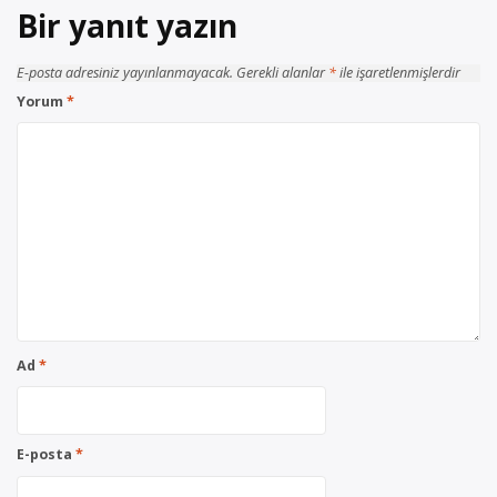
Bir yanıt yazın
E-posta adresiniz yayınlanmayacak.
Gerekli alanlar
*
ile işaretlenmişlerdir
Yorum
*
Ad
*
E-posta
*