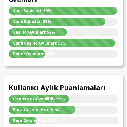
Spor Bahisleri:
99%
Canlı Bahisler:
88%
Casino Oyunları:
53%
Canlı Casino Oyunları:
97%
Poker Oyunları:
33%
Kullanıcı Aylık Puanlamaları
Lisans ve Güvenilirlik:
55%
Para Yatırma Hızı:
61%
Para Çekme Hızı:
25%