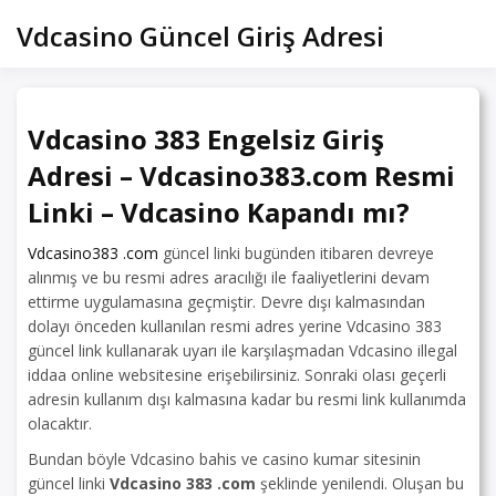
Skip
Vdcasino Güncel Giriş Adresi
to
content
Vdcasino 383 Engelsiz Giriş
Adresi – Vdcasino383.com Resmi
Linki – Vdcasino Kapandı mı?
Vdcasino383 .com
güncel linki bugünden itibaren devreye
alınmış ve bu resmi adres aracılığı ile faaliyetlerini devam
ettirme uygulamasına geçmiştir. Devre dışı kalmasından
dolayı önceden kullanılan resmi adres yerine Vdcasino 383
güncel link kullanarak uyarı ile karşılaşmadan Vdcasino illegal
iddaa online websitesine erişebilirsiniz. Sonraki olası geçerli
adresin kullanım dışı kalmasına kadar bu resmi link kullanımda
olacaktır.
Bundan böyle Vdcasino bahis ve casino kumar sitesinin
güncel linki
Vdcasino 383 .com
şeklinde yenilendi. Oluşan bu