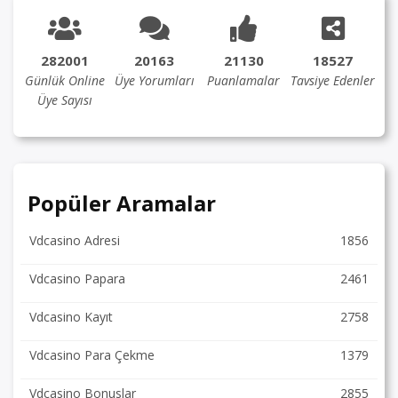
282001
20163
21130
18527
Günlük Online
Üye Yorumları
Puanlamalar
Tavsiye Edenler
Üye Sayısı
Popüler Aramalar
Vdcasino Adresi
1856
Vdcasino Papara
2461
Vdcasino Kayıt
2758
Vdcasino Para Çekme
1379
Vdcasino Bonuslar
2855