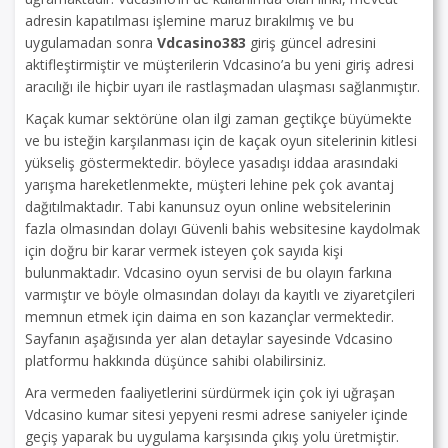
adresin kapatılması işlemine maruz bırakılmış ve bu
uygulamadan sonra
Vdcasino383
giriş güncel adresini
aktifleştirmiştir ve müşterilerin Vdcasino’a bu yeni giriş adresi
aracılığı ile hiçbir uyarı ile rastlaşmadan ulaşması sağlanmıştır.
Kaçak kumar sektörüne olan ilgi zaman geçtikçe büyümekte
ve bu isteğin karşılanması için de kaçak oyun sitelerinin kitlesi
yükseliş göstermektedir. böylece yasadışı iddaa arasındaki
yarışma hareketlenmekte, müşteri lehine pek çok avantaj
dağıtılmaktadır. Tabi kanunsuz oyun online websitelerinin
fazla olmasından dolayı Güvenli bahis websitesine kaydolmak
için doğru bir karar vermek isteyen çok sayıda kişi
bulunmaktadır. Vdcasino oyun servisi de bu olayın farkına
varmıştır ve böyle olmasından dolayı da kayıtlı ve ziyaretçileri
memnun etmek için daima en son kazançlar vermektedir.
Sayfanın aşağısında yer alan detaylar sayesinde Vdcasino
platformu hakkında düşünce sahibi olabilirsiniz.
Ara vermeden faaliyetlerini sürdürmek için çok iyi uğraşan
Vdcasino kumar sitesi yepyeni resmi adrese saniyeler içinde
geçiş yaparak bu uygulama karşısında çıkış yolu üretmiştir.