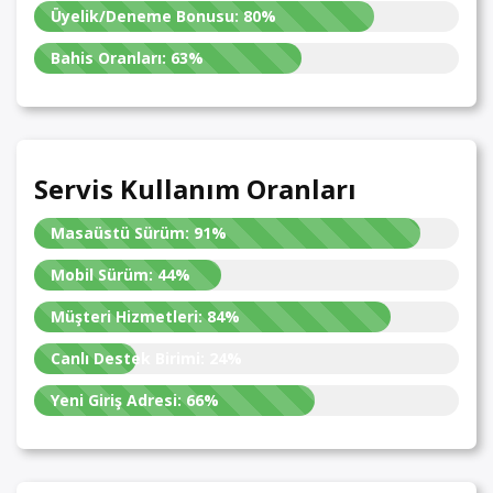
Üyelik/Deneme Bonusu:
80%
Bahis Oranları:
63%
Servis Kullanım Oranları
Masaüstü Sürüm:
91%
Mobil Sürüm:
44%
Müşteri Hizmetleri:
84%
Canlı Destek Birimi:
24%
Yeni Giriş Adresi:
66%