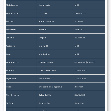
Malatyaspor
Kasımpaşa
MS0
Ankaragücü
Boluspor
1 & Üst 2.5
Real Betis
Atletico Madrid
3.25 Üst
West Ham
Arsenal
Skor : 4:1
Venezia
Empoli
X & Üst 2.5
Freiburg
Mainz 05
MS1
Lyon
Montpellier
MS1
Arsenal-Tula
CSKA Moskova
Gol Dk Aralığı : 61-75
Raufoss
Ullensaker / Kisa
1/2 & Alt 4.5
Feyenoord
Heerenveen
1/X & Alt 4.5
Hebei
Chongqing Liangjiang
2.75 Üst
New England
Orlando City
2 & Üst 2.5
St. Pauli
Schalke 04
Skor : 2:4