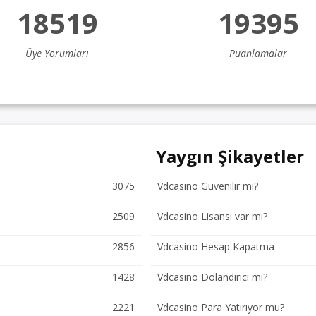
18519
19395
Üye Yorumları
Puanlamalar
Yaygın Şikayetler
3075
Vdcasino Güvenilir mi?
2509
Vdcasino Lisansı var mı?
2856
Vdcasino Hesap Kapatma
1428
Vdcasino Dolandırıcı mı?
2221
Vdcasino Para Yatırıyor mu?