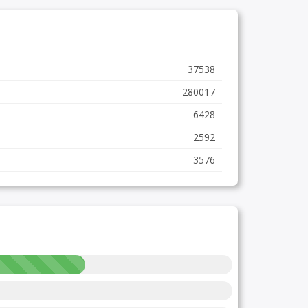
37538
280017
6428
2592
3576