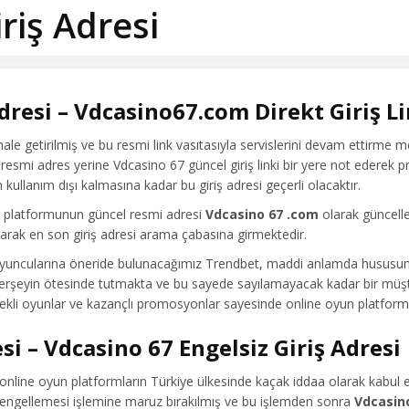
riş Adresi
resi – Vdcasino67.com Direkt Giriş Li
 hale getirilmiş ve bu resmi link vasıtasıyla servislerini devam ettirm
resmi adres yerine Vdcasino 67 güncel giriş linki bir yere not ederek 
n kullanım dışı kalmasına kadar bu giriş adresi geçerli olacaktır.
 platformunun güncel resmi adresi
Vdcasino 67 .com
olarak güncelle
arak en son giriş adresi arama çabasına girmektedir.
oyuncularına öneride bulunacağımız Trendbet, maddi anlamda hususunda
 herşeyin ötesinde tutmakta ve bu sayede sayılamayacak kadar bir müşt
ekli oyunlar ve kazançlı promosyonlar sayesinde online oyun platformu
i – Vdcasino 67 Engelsiz Giriş Adresi
o online oyun platformların Türkiye ülkesinde kaçak iddaa olarak kabul 
im engellemesi işlemine maruz bırakılmış ve bu işlemden sonra
Vdcasin