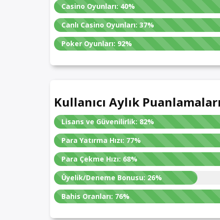
Casino Oyunları:
40%
Canlı Casino Oyunları:
37%
Poker Oyunları:
92%
Kullanıcı Aylık Puanlamalar
Lisans ve Güvenilirlik:
82%
Para Yatırma Hızı:
77%
Para Çekme Hızı:
68%
Üyelik/Deneme Bonusu:
26%
Bahis Oranları:
76%