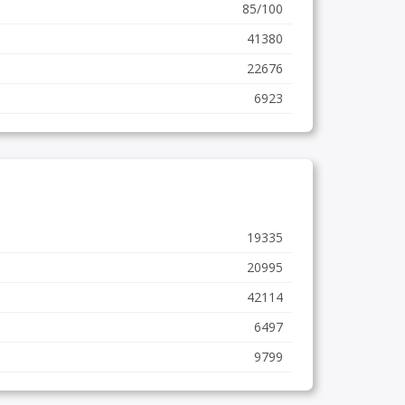
85/100
41380
22676
6923
19335
20995
42114
6497
9799