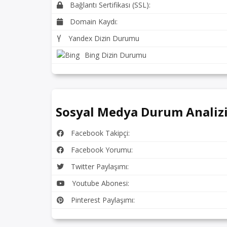
Bağlantı Sertifikası (SSL):
Domain Kaydı:
Yandex Dizin Durumu
Bing Dizin Durumu
Sosyal Medya Durum Analiz
Facebook Takipçi:
Facebook Yorumu:
Twitter Paylaşımı:
Youtube Abonesi:
Pinterest Paylaşımı: