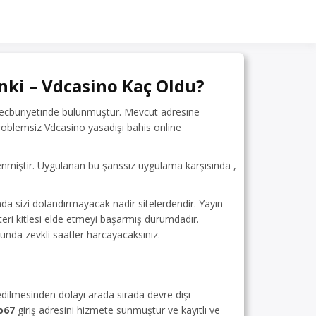
nki – Vdcasino Kaç Oldu?
e mecburiyetinde bulunmuştur. Mevcut adresine
problemsiz Vdcasino yasadışı bahis online
nmiştir. Uygulanan bu şanssız uygulama karşısında ,
 sizi dolandırmayacak nadir sitelerdendir. Yayın
eri kitlesi elde etmeyi başarmış durumdadır.
nda zevkli saatler harcayacaksınız.
edilmesinden dolayı arada sırada devre dışı
o67
giriş adresini hizmete sunmuştur ve kayıtlı ve