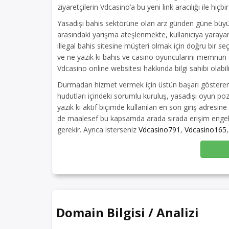
ziyaretçilerin Vdcasino’a bu yeni link aracılığı ile hi
Yasadışı bahis sektörüne olan arz günden güne büyüme
arasındaki yarışma ateşlenmekte, kullanıcıya yarayan
illegal bahis sitesine müşteri olmak için doğru bir 
ve ne yazık ki bahis ve casino oyuncularını memnun e
Vdcasino online websitesi hakkında bilgi sahibi olabili
Durmadan hizmet vermek için üstün başarı gösterere
hudutları içindeki sorumlu kuruluş, yasadışı oyun 
yazık ki aktif biçimde kullanılan en son giriş adresin
de maalesef bu kapsamda arada sırada erişim engelle
gerekir. Ayrıca isterseniz
Vdcasino791
,
Vdcasino165
Domain Bilgisi / Analizi