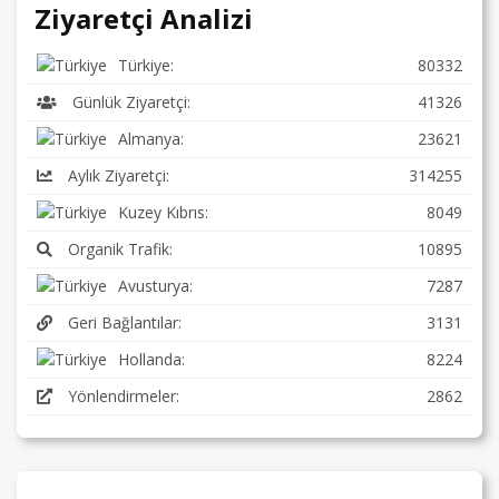
Ziyaretçi Analizi
Türkiye:
80332
Günlük Ziyaretçi:
41326
Almanya:
23621
Aylık Ziyaretçi:
314255
Kuzey Kıbrıs:
8049
Organik Trafik:
10895
Avusturya:
7287
Geri Bağlantılar:
3131
Hollanda:
8224
Yönlendirmeler:
2862