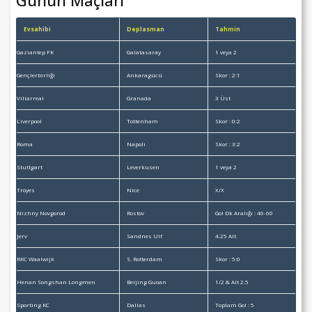
Günün Maçları
Evsahibi
Deplasman
Tahmin
Gaziantep FK
Galatasaray
1 veya 2
Gençlerbirliği
Ankaragücü
Skor : 2:1
Villarreal
Granada
3 Üst
Liverpool
Tottenham
Skor : 0:2
Roma
Napoli
Skor : 3:2
Stuttgart
Leverkusen
1 veya 2
Troyes
Nice
X/X
Nizhny Novgorod
Rostov
Gol Dk Aralığı : 46-60
Jerv
Sandnes Ulf
4.25 Alt
RKC Waalwijk
S. Rotterdam
Skor : 5:0
Henan Songshan Longmen
Beijing Guoan
1/2 & Alt 2.5
Sporting KC
Dallas
Toplam Gol : 5