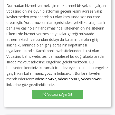
Durmadan hizmet vermek için mükemmel bir şekilde çalışan
Vdcasino online oyun platformu geçerli resmi adrese vakit
kaybetmeden yenilenerek bu olay karşısında soruna çare
üretmiştir. Yurdumuz sınırları içerisindeki yetkili kuruluş, canlı
bahis ve casino sınıflandırmasında listelenen online sitelerin
ülkemizde hizmet vermesine yasalar gereği müsaade
etmemektedir ve bundan dolayı da kullanımda olan giriş
linkine kullanımda olan giriş adresinin kapatılması
uygulanmaktadır. Kaçak bahis websitelerinden birisi olan
Vdcasino bahis websitesi de maalesef bu doğrultuda arada
sırada mevcut adresine engellme gelebilmektedir. Bu
hadiseden kendinizi korumak için devreye sokulan bu engelsiz
giriş linkini kullanmanız çözüm bulacaktır. Bunlara ilaveten
merak ederseniz
Vdcasino452
,
Vdcasino987
,
Vdcasino491
linklerine göz gezdirebilirsiniz.
Vdcasino'ya Git