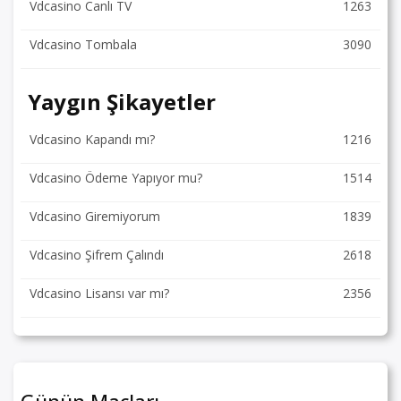
Vdcasino Canlı TV
1263
Vdcasino Tombala
3090
Yaygın Şikayetler
Vdcasino Kapandı mı?
1216
Vdcasino Ödeme Yapıyor mu?
1514
Vdcasino Giremiyorum
1839
Vdcasino Şifrem Çalındı
2618
Vdcasino Lisansı var mı?
2356