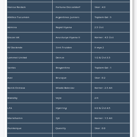
Hansa Rostock
Fortuna Düsseldorf
Skor : 4:3
Atlético Tucumán
Argentinos Juniors
Toplam Gol : 9
Admira
Rapid Viyana
2.5 Üst
Grazer AK
Avusturya Viyana II
Korner : 4.5 Üst
KV Oostende
Sint-Truiden
X veya 2
Lommel United
Deinze
1/2 & Üst 3.5
Santos
Bragantino
Toplam Gol : 1
Avaí
Brusque
Skor : 0:2
Baník Ostrava
Mladá Boleslav
Korner : 2.5 Alt
Brøndby
Vejle
2/X
LFA
Hjørring
X/2 & Üst 4.5
Mariehamn
SJK
Korner : 1.5 Alt
Dunkerque
Quevilly
Skor : 0:0