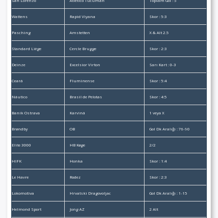
San Lorenzo
Atlético Tucumán
Toplam Gol : 5
Wattens
Rapid Viyana
Skor : 5:3
Pasching
Amstetten
X & Alt 2.5
Standard Liège
Cercle Brugge
Skor : 2:3
Deinze
Excelsior Virton
Sarı Kart : 0-3
Ceará
Fluminense
Skor : 5:4
Náutico
Brasil de Pelotas
Skor : 4:5
Baník Ostrava
Karviná
1 veya X
Brøndby
OB
Gol Dk Aralığı : 76-90
Elite 3000
HB Køge
2/2
HIFK
Honka
Skor : 1:4
Le Havre
Rodez
Skor : 2:3
Lokomotiva
Hrvatski Dragovoljac
Gol Dk Aralığı : 1-15
Helmond Sport
Jong AZ
2 Alt