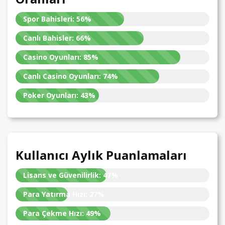
Spor Bahisleri:
56%
Canlı Bahisler:
66%
Casino Oyunları:
85%
Canlı Casino Oyunları:
74%
Poker Oyunları:
43%
Kullanıcı Aylık Puanlamaları
Lisans ve Güvenilirlik:
47%
Para Yatırma Hızı:
27%
Para Çekme Hızı:
49%