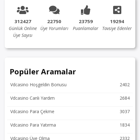
312427
22750
23759
19294
Günlük Online
Üye Yorumları
Puanlamalar
Tavsiye Edenler
Üye Sayısı
Popüler Aramalar
Vdcasino Hoşgeldin Bonusu
2402
Vdcasino Canlı Yardım
2684
Vdcasino Para Çekme
3037
Vdcasino Para Yatırma
1834
Vdcasino Üye Olma
2332