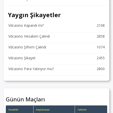
Yaygın Şikayetler
Vdcasino Kapandı mı?
2108
Vdcasino Hesabım Çalındı
2858
Vdcasino Şifrem Çalındı
1074
Vdcasino Şikayet
2455
Vdcasino Para Yatırıyor mu?
2800
Günün Maçları
Evsahibi
Deplasman
Tahmin