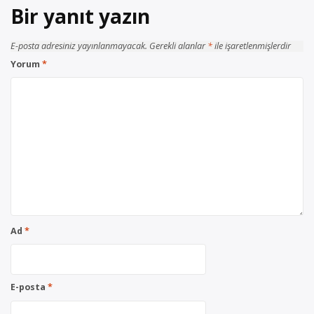
Bir yanıt yazın
E-posta adresiniz yayınlanmayacak.
Gerekli alanlar
*
ile işaretlenmişlerdir
Yorum
*
Ad
*
E-posta
*