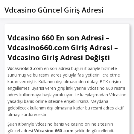
Skip
Vdcasino Güncel Giriş Adresi
to
content
Vdcasino 660 En son Adresi –
Vdcasino660.com Giriş Adresi –
Vdcasino Giriş Adresi Değişti
Vdcasino660 .com
en son adresi bugün itibariyle hizmete
sunulmuş ve bu resmi adres yoluyla faaliyetlerini icra etme
kararı vermiştir. Kullanım dışı olmasınden dolayı BTK erişim
engellemesi uyarısı veren giriş linki yerine Vdcasino 660 resmi
adres kullanmaya başlayarak uyarı ile karşılaşmadan Vdcasino
yasadışı bahis online sitesine erişebilirsiniz. Meydana
gelebilecek kullanım dışı olmasına kadar bu resmi adres aktif
olmayı sürdürecektir.
Şuan itibariyle Vdcasino bahis ve casino online sitesinin
güncel adresi
Vdcasino 660 .com
şeklinde güncellendi.