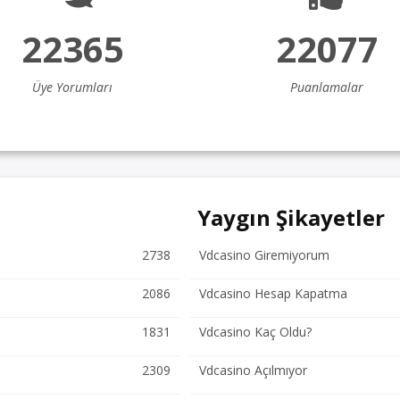
22365
22077
Üye Yorumları
Puanlamalar
Yaygın Şikayetler
2738
Vdcasino Giremiyorum
2086
Vdcasino Hesap Kapatma
1831
Vdcasino Kaç Oldu?
2309
Vdcasino Açılmıyor