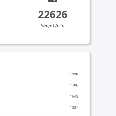
22626
Tavsiye Edenler
1998
1706
1643
1321