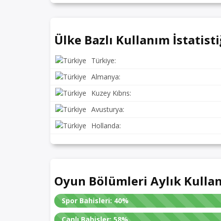
Ülke Bazlı Kullanım İstatisti
Türkiye:
Almanya:
Kuzey Kıbrıs:
Avusturya:
Hollanda:
Oyun Bölümleri Aylık Kulla
Spor Bahisleri:
40%
Canlı Bahisler:
58%