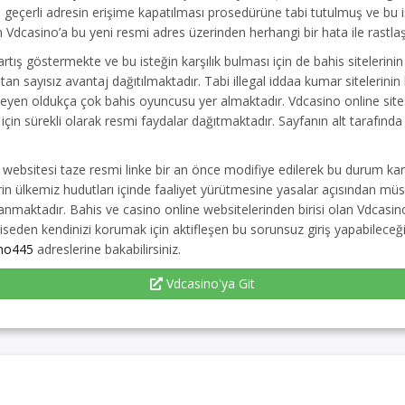
si, geçerli adresin erişime kapatılması prosedürüne tabi tutulmuş ve b
 Vdcasino’a bu yeni resmi adres üzerinden herhangi bir hata ile rastl
ş göstermekte ve bu isteğin karşılık bulması için de bahis sitelerini
tan sayısız avantaj dağıtılmaktadır. Tabi illegal iddaa kumar sitelerini
teyen oldukça çok bahis oyuncusu yer almaktadır. Vdcasino online sites
in sürekli olarak resmi faydalar dağıtmaktadır. Sayfanın alt tarafında y
o websitesi taze resmi linke bir an önce modifiye edilerek bu durum kar
rin ülkemiz hudutları içinde faaliyet yürütmesine yasalar açısından 
anmaktadır. Bahis ve casino online websitelerinden birisi olan Vdcasino 
iseden kendinizi korumak için aktifleşen bu sorunsuz giriş yapabileceğin
no445
adreslerine bakabilirsiniz.
Vdcasino'ya Git