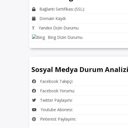
Bağlantı Sertifikası (SSL):
Domain Kaydı:
Yandex Dizin Durumu
Bing Dizin Durumu
Sosyal Medya Durum Analiz
Facebook Takipçi:
Facebook Yorumu:
Twitter Paylaşımı:
Youtube Abonesi:
Pinterest Paylaşımı: