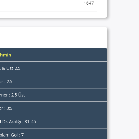
1647
hmin
2 & Üst 2.5
r : 2:5
ner : 2.5 Üst
r : 3:5
 Dk Aralığı : 31-45
plam Gol : 7