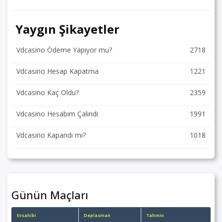
Yaygın Şikayetler
Vdcasino Ödeme Yapıyor mu?
2718
Vdcasino Hesap Kapatma
1221
Vdcasino Kaç Oldu?
2359
Vdcasino Hesabım Çalındı
1991
Vdcasino Kapandı mı?
1018
Günün Maçları
Evsahibi
Deplasman
Tahmin