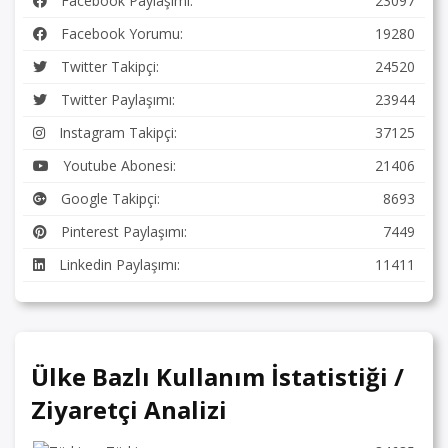
Facebook Paylaşımı:
23097
Facebook Yorumu:
19280
Twitter Takipçi:
24520
Twitter Paylaşımı:
23944
Instagram Takipçi:
37125
Youtube Abonesi:
21406
Google Takipçi:
8693
Pinterest Paylaşımı:
7449
Linkedin Paylaşımı:
11411
Ülke Bazlı Kullanım İstatistiği /
Ziyaretçi Analizi