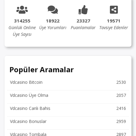
314255
18922
23327
19571
Günlük Online
Üye Yorumları
Puanlamalar
Tavsiye Edenler
Üye Sayısı
Popüler Aramalar
Vdcasino Bitcoin
2530
Vdcasino Üye Olma
2057
Vdcasino Canlı Bahis
2416
Vdcasino Bonuslar
2959
Vdcasino Tombala
2897