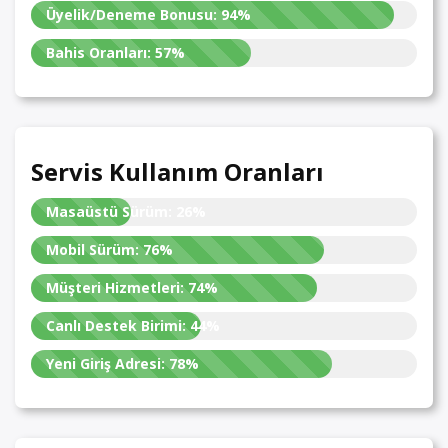
Üyelik/Deneme Bonusu:
94%
Bahis Oranları:
57%
Servis Kullanım Oranları
Masaüstü Sürüm:
26%
Mobil Sürüm:
76%
Müşteri Hizmetleri:
74%
Canlı Destek Birimi:
44%
Yeni Giriş Adresi:
78%