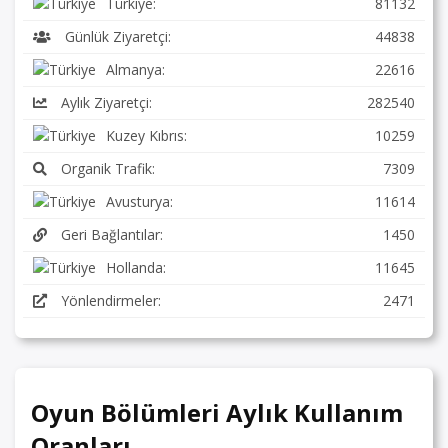
Türkiye:
81132
Günlük Ziyaretçi:
44838
Almanya:
22616
Aylık Ziyaretçi:
282540
Kuzey Kıbrıs:
10259
Organik Trafik:
7309
Avusturya:
11614
Geri Bağlantılar:
1450
Hollanda:
11645
Yönlendirmeler:
2471
Oyun Bölümleri Aylık Kullanım
Oranları