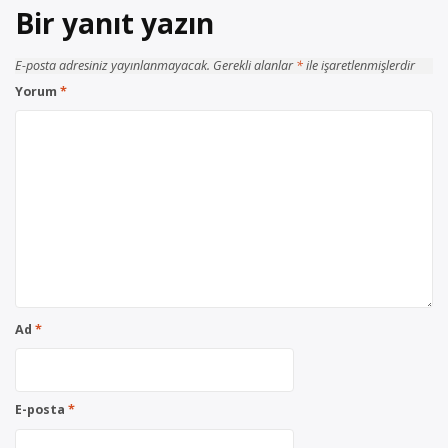
Bir yanıt yazın
E-posta adresiniz yayınlanmayacak.
Gerekli alanlar
*
ile işaretlenmişlerdir
Yorum
*
Ad
*
E-posta
*