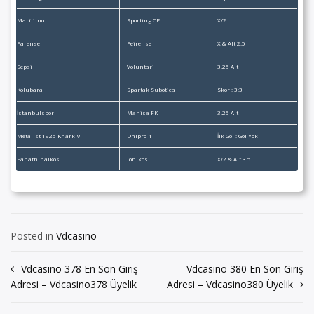
Marítimo
Sporting CP
X/2
Farense
Feirense
X & Alt 2.5
Sepsi
Voluntari
3.25 Alt
Kolubara
Spartak Subotica
Skor : 3:3
İstanbulspor
Manisa FK
3.25 Alt
Metalist 1925 Kharkiv
Dnipro-1
İlk Gol : Gol Yok
Panathinaikos
Ionikos
X/2 & Alt 3.5
Posted in
Vdcasino
Yazı
Vdcasino 378 En Son Giriş
Vdcasino 380 En Son Giriş
Adresi – Vdcasino378 Üyelik
Adresi – Vdcasino380 Üyelik
gezinmesi