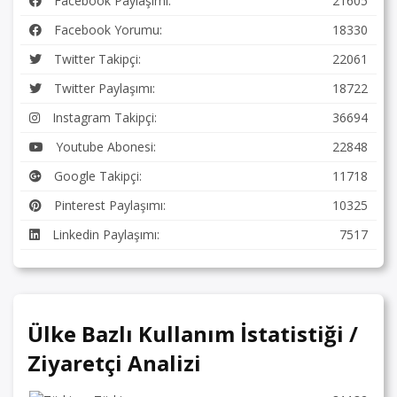
Facebook Paylaşımı:
21605
Facebook Yorumu:
18330
Twitter Takipçi:
22061
Twitter Paylaşımı:
18722
Instagram Takipçi:
36694
Youtube Abonesi:
22848
Google Takipçi:
11718
Pinterest Paylaşımı:
10325
Linkedin Paylaşımı:
7517
Ülke Bazlı Kullanım İstatistiği /
Ziyaretçi Analizi