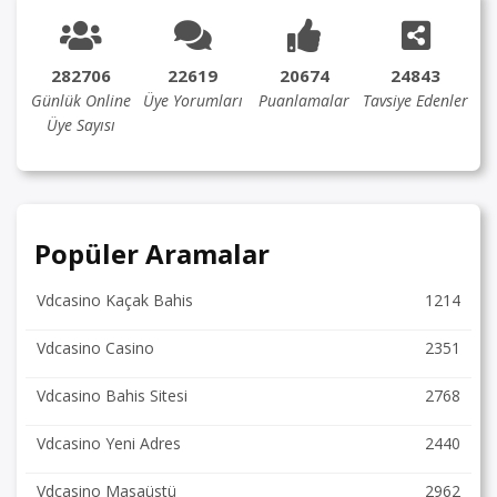
282706
22619
20674
24843
Günlük Online
Üye Yorumları
Puanlamalar
Tavsiye Edenler
Üye Sayısı
Popüler Aramalar
Vdcasino Kaçak Bahis
1214
Vdcasino Casino
2351
Vdcasino Bahis Sitesi
2768
Vdcasino Yeni Adres
2440
Vdcasino Masaüstü
2962