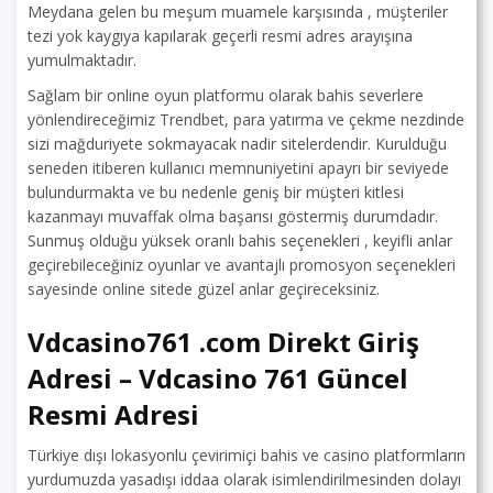
Meydana gelen bu meşum muamele karşısında , müşteriler
tezi yok kaygıya kapılarak geçerli resmi adres arayışına
yumulmaktadır.
Sağlam bir online oyun platformu olarak bahis severlere
yönlendireceğimiz Trendbet, para yatırma ve çekme nezdinde
sizi mağduriyete sokmayacak nadir sitelerdendir. Kurulduğu
seneden itiberen kullanıcı memnuniyetini apayrı bir seviyede
bulundurmakta ve bu nedenle geniş bir müşteri kitlesi
kazanmayı muvaffak olma başarısı göstermiş durumdadır.
Sunmuş olduğu yüksek oranlı bahis seçenekleri , keyifli anlar
geçirebileceğiniz oyunlar ve avantajlı promosyon seçenekleri
sayesinde online sitede güzel anlar geçireceksiniz.
Vdcasino761 .com Direkt Giriş
Adresi – Vdcasino 761 Güncel
Resmi Adresi
Türkiye dışı lokasyonlu çevirimiçi bahis ve casino platformların
yurdumuzda yasadışı iddaa olarak isimlendirilmesinden dolayı