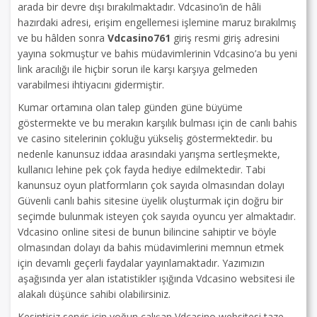
arada bir devre dışı bırakılmaktadır. Vdcasino’in de hâli
hazırdaki adresi, erişim engellemesi işlemine maruz bırakılmış
ve bu hâlden sonra
Vdcasino761
giriş resmi giriş adresini
yayına sokmuştur ve bahis müdavimlerinin Vdcasino’a bu yeni
link aracılığı ile hiçbir sorun ile karşı karşıya gelmeden
varabilmesi ihtiyacını gidermiştir.
Kumar ortamına olan talep günden güne büyüme
göstermekte ve bu merakın karşılık bulması için de canlı bahis
ve casino sitelerinin çokluğu yükseliş göstermektedir. bu
nedenle kanunsuz iddaa arasındaki yarışma sertleşmekte,
kullanıcı lehine pek çok fayda hediye edilmektedir. Tabi
kanunsuz oyun platformların çok sayıda olmasından dolayı
Güvenli canlı bahis sitesine üyelik oluşturmak için doğru bir
seçimde bulunmak isteyen çok sayıda oyuncu yer almaktadır.
Vdcasino online sitesi de bunun bilincine sahiptir ve böyle
olmasından dolayı da bahis müdavimlerini memnun etmek
için devamlı geçerli faydalar yayınlamaktadır. Yazımızın
aşağısında yer alan istatistikler ışığında Vdcasino websitesi ile
alakalı düşünce sahibi olabilirsiniz.
Kesintisiz servis için yoğun çalışan Vdcasino websitesi taze