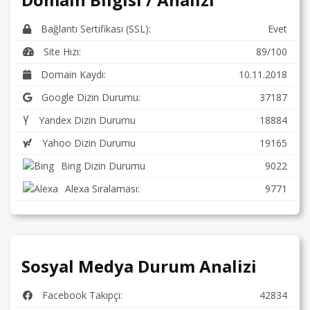
Bağlantı Sertifikası (SSL):
Evet
Site Hızı:
89/100
Domain Kaydı:
10.11.2018
Google Dizin Durumu:
37187
Yandex Dizin Durumu
18884
Yahoo Dizin Durumu
19165
Bing Dizin Durumu
9022
Alexa Sıralaması:
9771
Sosyal Medya Durum Analizi
Facebook Takipçi:
42834