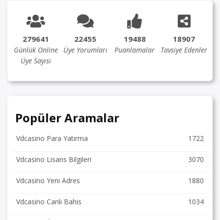
279641
22455
19488
18907
Günlük Online
Üye Yorumları
Puanlamalar
Tavsiye Edenler
Üye Sayısı
Popüler Aramalar
Vdcasino Para Yatırma
1722
Vdcasino Lisans Bilgileri
3070
Vdcasino Yeni Adres
1880
Vdcasino Canlı Bahis
1034