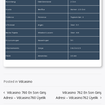
Rosenborg
Odd Grenland
2 Üst
Vizela
Benfica
Korner : 2.5 Üst
Trofense
Feirense
Toplam Gol : 3
UTA Arad
Arges
Skor : 5:1
Backa Topola
Mladost Lucani
Skor : 4:4
Erzurumspor
Kocaelispor
İY1
Chornomorets
Zorya
X & Üst 2.5
PAOK
Atromitos
3.5 Alt
Posted in
Vdcasino
Yazı
Vdcasino 760 En Son Giriş
Vdcasino 762 En Son Giriş
Adresi – Vdcasino760 Üyelik
Adresi – Vdcasino762 Üyelik
gezinmesi