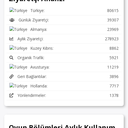
Türkiye:
80615
Günlük Ziyaretçi:
39307
Almanya:
23969
Aylık Ziyaretçi:
278923
Kuzey Kıbrıs:
8862
Organik Trafik:
5921
Avusturya:
11219
Geri Bağlantılar:
3896
Hollanda:
7717
Yönlendirmeler:
1378
Oyun Bölümleri Aylık Kullanım