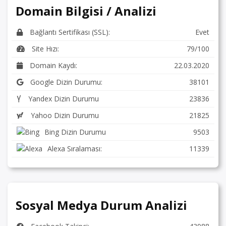
Domain Bilgisi / Analizi
Bağlantı Sertifikası (SSL):
Evet
Site Hızı:
79/100
Domain Kaydı:
22.03.2020
Google Dizin Durumu:
38101
Yandex Dizin Durumu
23836
Yahoo Dizin Durumu
21825
Bing Dizin Durumu
9503
Alexa Sıralaması:
11339
Sosyal Medya Durum Analizi