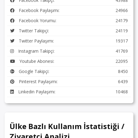
Facebook Takipçi:
43988
Facebook Paylaşımı:
24966
Facebook Yorumu:
24179
Twitter Takipçi:
24119
Twitter Paylaşımı:
19317
Instagram Takipçi:
41769
Youtube Abonesi:
22095
Google Takipçi:
8450
Pinterest Paylaşımı:
6439
Linkedin Paylaşımı:
10468
Ülke Bazlı Kullanım İstatistiği /
Ziyaretçi Analizi