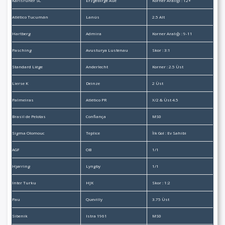
Karlsruher SC
Erzgebirge Aue
Korner Aralığı : 12+
Atlético Tucumán
Lanús
2.5 Alt
Hartberg
Admira
Korner Aralığı : 9-11
Pasching
Avusturya Lustenau
Skor : 3:1
Standard Liège
Anderlecht
Korner : 2.5 Üst
Lierse K
Deinze
2 Üst
Palmeiras
Atlético PR
X/2 & Üst 4.5
Brasil de Pelotas
Confiança
MS0
Sigma Olomouc
Teplice
İlk Gol : Ev Sahibi
AGF
OB
1/1
Hjørring
Lyngby
1/1
Inter Turku
HJK
Skor : 1:2
Pau
Quevilly
3.75 Üst
Sibenik
Istra 1961
MS0