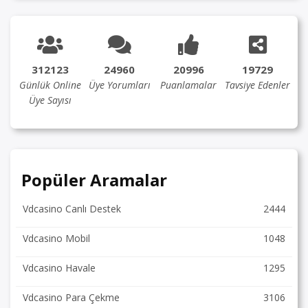
312123
24960
20996
19729
Günlük Online
Üye Yorumları
Puanlamalar
Tavsiye Edenler
Üye Sayısı
Popüler Aramalar
Vdcasino Canlı Destek
2444
Vdcasino Mobil
1048
Vdcasino Havale
1295
Vdcasino Para Çekme
3106