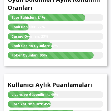
Oranları
Spor Bahisleri:
81%
Canlı Bahisler:
22%
Casino Oyunları:
23%
Canlı Casino Oyunları:
47%
Poker Oyunları:
90%
Kullanıcı Aylık Puanlamaları
Lisans ve Güvenilirlik:
49%
Para Yatırma Hızı:
45%