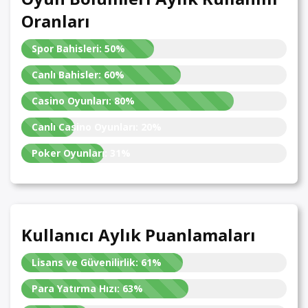
Oranları
Spor Bahisleri:
50%
Canlı Bahisler:
60%
Casino Oyunları:
80%
Canlı Casino Oyunları:
20%
Poker Oyunları:
31%
Kullanıcı Aylık Puanlamaları
Lisans ve Güvenilirlik:
61%
Para Yatırma Hızı:
63%