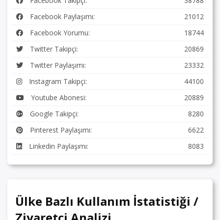
Facebook Takipçi:
38788
Facebook Paylaşımı:
21012
Facebook Yorumu:
18744
Twitter Takipçi:
20869
Twitter Paylaşımı:
23332
Instagram Takipçi:
44100
Youtube Abonesi:
20889
Google Takipçi:
8280
Pinterest Paylaşımı:
6622
Linkedin Paylaşımı:
8083
Ülke Bazlı Kullanım İstatistiği /
Ziyaretçi Analizi