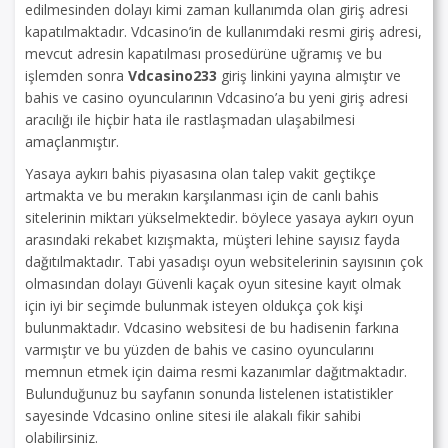
edilmesinden dolayı kimi zaman kullanımda olan giriş adresi
kapatılmaktadır. Vdcasino’in de kullanımdaki resmi giriş adresi,
mevcut adresin kapatılması prosedürüne uğramış ve bu
işlemden sonra
Vdcasino233
giriş linkini yayına almıştır ve
bahis ve casino oyuncularının Vdcasino’a bu yeni giriş adresi
aracılığı ile hiçbir hata ile rastlaşmadan ulaşabilmesi
amaçlanmıştır.
Yasaya aykırı bahis piyasasına olan talep vakit geçtikçe
artmakta ve bu merakın karşılanması için de canlı bahis
sitelerinin miktarı yükselmektedir. böylece yasaya aykırı oyun
arasındaki rekabet kızışmakta, müşteri lehine sayısız fayda
dağıtılmaktadır. Tabi yasadışı oyun websitelerinin sayısının çok
olmasından dolayı Güvenli kaçak oyun sitesine kayıt olmak
için iyi bir seçimde bulunmak isteyen oldukça çok kişi
bulunmaktadır. Vdcasino websitesi de bu hadisenin farkına
varmıştır ve bu yüzden de bahis ve casino oyuncularını
memnun etmek için daima resmi kazanımlar dağıtmaktadır.
Bulunduğunuz bu sayfanın sonunda listelenen istatistikler
sayesinde Vdcasino online sitesi ile alakalı fikir sahibi
olabilirsiniz.