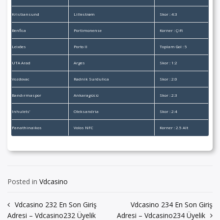
Kristiansund
Lillestrøm
Skor : 4:3
Benfica
Portimonense
Korner : Çift
Leixões
Porto II
Toplam Gol : 5
UTA Arad
Arges
Skor : 1:2
Vozdovac
Radnik Surdulica
Skor : 2:0
Bandırmaspor
Ankaragücü
Skor : 2:3
Inhulets’
Oleksandria
Skor : 2:4
Panathinaikos
Volos NFC
Korner : 2.5 Alt
Posted in
Vdcasino
Yazı
Vdcasino 232 En Son Giriş
Vdcasino 234 En Son Giriş
Adresi – Vdcasino232 Üyelik
Adresi – Vdcasino234 Üyelik