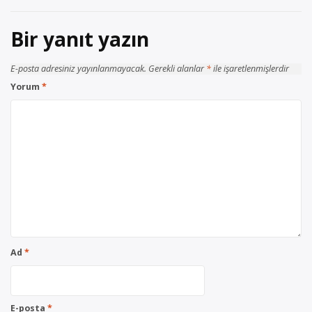
gezinmesi
Bir yanıt yazın
E-posta adresiniz yayınlanmayacak.
Gerekli alanlar
*
ile işaretlenmişlerdir
Yorum
*
Ad
*
E-posta
*