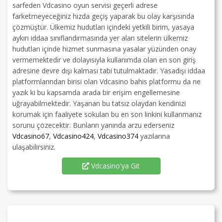
sarfeden Vdcasino oyun servisi geçerli adrese
farketmeyeceğiniz hızda geçiş yaparak bu olay karşısında
çözmüştür. Ülkemiz hudutları içindeki yetkili birim, yasaya
aykırı iddaa sınıflandırmasında yer alan sitelerin ülkemiz
hudutları içinde hizmet sunmasına yasalar yüzünden onay
vermemektedir ve dolayısıyla kullanımda olan en son giriş
adresine devre dışı kalması tabi tutulmaktadır. Yasadışı iddaa
platformlarından birisi olan Vdcasino bahis platformu da ne
yazık ki bu kapsamda arada bir erişim engellemesine
uğrayabilmektedir. Yaşanan bu tatsız olaydan kendinizi
korumak için faaliyete sokulan bu en son linkini kullanmanız
sorunu çözecektir. Bunların yanında arzu ederseniz
Vdcasino67
,
Vdcasino424
,
Vdcasino374
yazılarına
ulaşabilirsiniz.
Vdcasino'ya Git