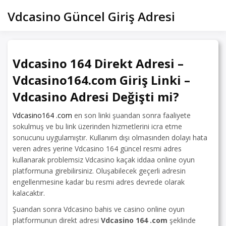
Skip
Vdcasino Güncel Giriş Adresi
to
content
Vdcasino 164 Direkt Adresi –
Vdcasino164.com Giriş Linki –
Vdcasino Adresi Değişti mi?
Vdcasino164 .com
en son linki şuandan sonra faaliyete
sokulmuş ve bu link üzerinden hizmetlerini icra etme
sonucunu uygulamıştır. Kullanım dışı olmasınden dolayı hata
veren adres yerine Vdcasino 164 güncel resmi adres
kullanarak problemsiz Vdcasino kaçak iddaa online oyun
platformuna girebilirsiniz. Oluşabilecek geçerli adresin
engellenmesine kadar bu resmi adres devrede olarak
kalacaktır.
Şuandan sonra Vdcasino bahis ve casino online oyun
platformunun direkt adresi
Vdcasino 164 .com
şeklinde