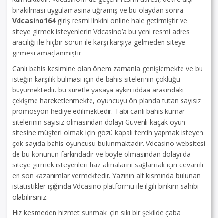
bırakılması uygulamasına uğramış ve bu olaydan sonra
Vdcasino164
giriş resmi linkini online hale getirmiştir ve
siteye girmek isteyenlerin Vdcasino’a bu yeni resmi adres
aracılığı ile hiçbir sorun ile karşı karşıya gelmeden siteye
girmesi amaçlanmıştır.
Canlı bahis kesimine olan önem zamanla genişlemekte ve bu
isteğin karşılık bulması için de bahis sitelerinin çokluğu
büyümektedir. bu suretle yasaya aykırı iddaa arasındaki
çekişme hareketlenmekte, oyuncuyu ön planda tutan sayısız
promosyon hediye edilmektedir. Tabi canlı bahis kumar
sitelerinin sayısız olmasından dolayı Güvenli kaçak oyun
sitesine müşteri olmak için gözü kapalı tercih yapmak isteyen
çok sayıda bahis oyuncusu bulunmaktadır. Vdcasino websitesi
de bu konunun farkındadır ve böyle olmasından dolayı da
siteye girmek isteyenleri haz almalarını sağlamak için devamlı
en son kazanımlar vermektedir. Yazının alt kısmında bulunan
istatistikler ışığında Vdcasino platformu ile ilgili birikim sahibi
olabilirsiniz.
Hız kesmeden hizmet sunmak için sıkı bir şekilde çaba