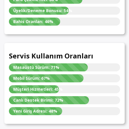
Üyelik/Deneme Bonusu:
54%
Bahis Oranları:
46%
Servis Kullanım Oranları
Masaüstü Sürüm:
71%
Mobil Sürüm:
67%
Müşteri Hizmetleri:
45%
Canlı Destek Birimi:
72%
Yeni Giriş Adresi:
48%