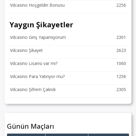
Vdcasino Hoşgeldin Bonusu
2256
Yaygın Şikayetler
Vdcasino Giriş Yapamıyorum
2301
Vdcasino Şikayet
2623
Vdcasino Lisansı var mı?
1060
Vdcasino Para Yatırıyor mu?
1256
Vdcasino Şifrem Çalındı
2305
Günün Maçları