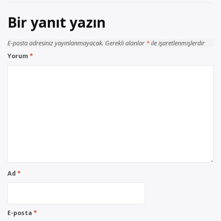
Bir yanıt yazın
E-posta adresiniz yayınlanmayacak.
Gerekli alanlar
*
ile işaretlenmişlerdir
Yorum
*
Ad
*
E-posta
*