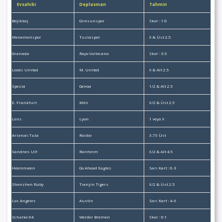
Evsahibi
Deplasman
Tahmin
Beşiktaş
Giresunspor
Skor : 1:0
Menemenspor
Tuzlaspor
X & Üst 2.5
Granada
Rayo Vallecano
Skor : 3:3
Leeds United
M. United
X & Alt 2.5
Spezia
Genoa
1/2 & Alt 2.5
E. Frankfurt
Köln
X/2 & Üst 2.5
Lens
Lyon
1 veya X
Arsenal-Tula
Rostov
3.75 Üst
Sandnes Ulf
Ranheim
X/2 & Alt 4.5
Heerenveen
Go Ahead Eagles
Sarı Kart : 0-3
Shenzhen Ruby
Tianjin Tigers
X/2 & Üst 2.5
Los Angeles
Austin
Sarı Kart : 4-6
Schalke 04
Werder Bremen
Skor : 0:1