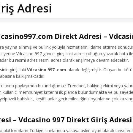
riş Adresi
dcasino997.com Direkt Adresi – Vdcasi
nra yayına alınmış ve bu link yoluyla hizmetlerini idame ettirme sonucu
si yerine Vdcasino 997 güncel giriş linki adres çubuğua yazarak hata i
 kadar bu resmi adres resmi adres olarak erişilmeye devam edecektir.
nin giriş linki
Vdcasino 997 .com
olarak değişmiştir. Oluşan bu kötü
abasına kalkışmaktadır.
cularına paylaşımda bulunduğumuz Trendbet, bakiye çekimi veya yatırı
n kullanıcı memnuniyet kriterini ilk planda bulundurmakta ve bu sayede
lpazeli bahisler , keyifli anlar geçirebileceğiniz oyunlar ve çok kazanç
si – Vdcasino 997 Direkt Giriş Adresi
no platformların Türkiye sınırlarında yasaya aykırı oyun olarak lanse e