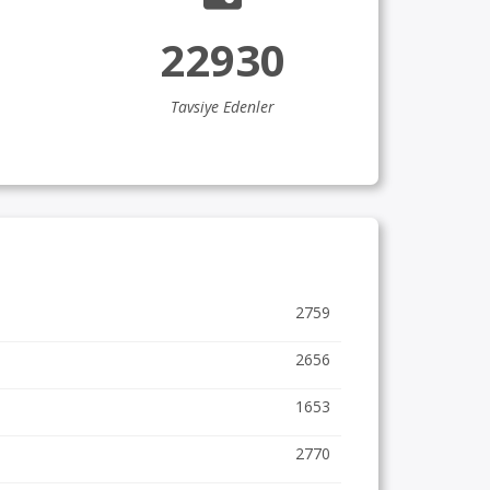
22930
Tavsiye Edenler
2759
2656
1653
2770