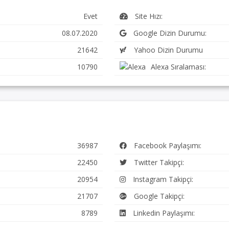
Evet
Site Hızı:
08.07.2020
Google Dizin Durumu:
21642
Yahoo Dizin Durumu
10790
Alexa Sıralaması:
i
36987
Facebook Paylaşımı:
22450
Twitter Takipçi:
20954
Instagram Takipçi:
21707
Google Takipçi:
8789
Linkedin Paylaşımı: