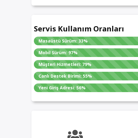
Servis Kullanım Oranları
Masaüstü Sürüm:
33%
Mobil Sürüm:
97%
Müşteri Hizmetleri:
79%
Canlı Destek Birimi:
55%
Yeni Giriş Adresi:
56%