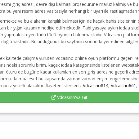
 resmi giriş adresi, devre dışı kalması prosedürüne maruz kalmış ve
o’a bu yeni resmi adres vasıtasıyla herhangi bir uyarı ile rastlaşmadan
te ve bu alakanın karşılık bulması için de kaçak bahis sitelerinin ç
utan bir yığın kazanım hediye edilmektedir. Tabi yasaya aykırı iddaa sit
cih yapmak isteyen türlü türlü oyuncu bulunmaktadır. Vdcasino platformu
 dağıtmaktadır. Bulunduğunuz bu sayfanın sonunda yer edinen bilgiler 
sek kalitede çalışma yürüten Vdcasino online oyun platformu geçerli r
sindeki sorumlu birim, kaçak iddaa kategorisinde listelenen websiteleri
ötürü de bugüne kadar kullanılan en son giriş adresine geçerli adres
platformu da maalesef bu kapsamda zaman zaman erişim engellemesine
manız yeterli olacaktır. İlaveten isterseniz
Vdcasino814
,
Vdcasino661
,
Vdcasino'ya Git