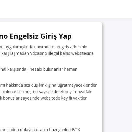
no Engelsiz Giriş Yap
nu uygulamıştır. Kullanımda olan giriş adresinin
le karşılaşmadan Vdcasino illegal bahis websitesine
 hâl karşısında , hesabı bulunanlar hemen
mı hakkında sizi düş kırıklığına uğratmayacak ender
 binlerce bir müşteri sayısı elde etmeyi muvaffak
lı bonuslar sayesinde websitede keyifli vakitler
dilmesinden dolayı haftanın bazı günleri BTK