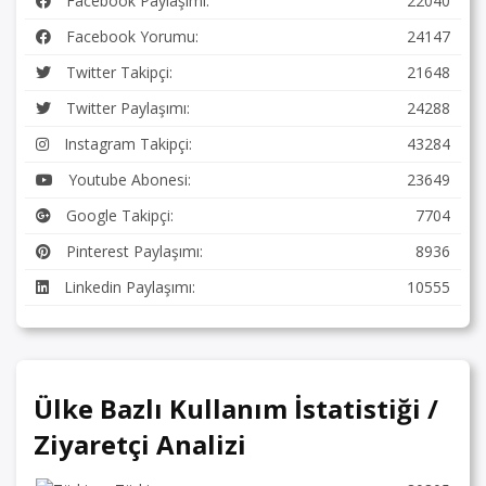
Facebook Paylaşımı:
22040
Facebook Yorumu:
24147
Twitter Takipçi:
21648
Twitter Paylaşımı:
24288
Instagram Takipçi:
43284
Youtube Abonesi:
23649
Google Takipçi:
7704
Pinterest Paylaşımı:
8936
Linkedin Paylaşımı:
10555
Ülke Bazlı Kullanım İstatistiği /
Ziyaretçi Analizi