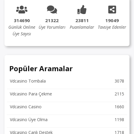
314690
21322
23811
19049
Günlük Online
Üye Yorumları
Puanlamalar
Tavsiye Edenler
Üye Sayısı
Popüler Aramalar
Vdcasino Tombala
3078
Vdcasino Para Çekme
2115
Vdcasino Casino
1660
Vdcasino Üye Olma
1198
Vdcasino Canlı Destek
1718