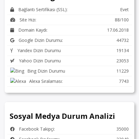
Bağlantı Sertifikası (SSL):
Evet
Site Hızı:
88/100
Domain Kaydı:
17.06.2018
Google Dizin Durumu:
44732
Yandex Dizin Durumu
19134
Yahoo Dizin Durumu
23053
Bing Dizin Durumu
11229
Alexa Sıralaması:
7743
Sosyal Medya Durum Analizi
Facebook Takipçi:
35000