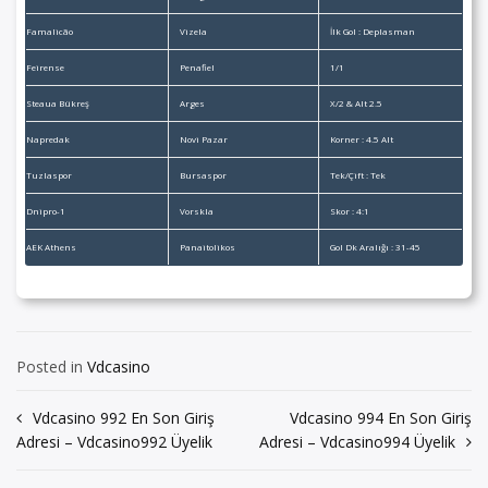
Famalicão
Vizela
İlk Gol : Deplasman
Feirense
Penafiel
1/1
Steaua Bükreş
Arges
X/2 & Alt 2.5
Napredak
Novi Pazar
Korner : 4.5 Alt
Tuzlaspor
Bursaspor
Tek/Çift : Tek
Dnipro-1
Vorskla
Skor : 4:1
AEK Athens
Panaitolikos
Gol Dk Aralığı : 31-45
Posted in
Vdcasino
Yazı
Vdcasino 992 En Son Giriş
Vdcasino 994 En Son Giriş
Adresi – Vdcasino992 Üyelik
Adresi – Vdcasino994 Üyelik
gezinmesi