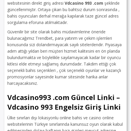
websitesinin direkt giriş adresi
Vdcasino 993 .com
şeklinde
güncellenmiştir. Ortaya çıkan bu bahtsız durum sonrasında ,
bahis oyuncuları derhal merağa kapılarak taze güncel adres
sorgulama eforuna atılmaktadır.
Güvenilir bir site olarak bahis müdavimlerine öneride
bulunacağımız Trendbet, para yatırım ve çekim işlemleri
konusunda sizi dolandırmayacak sayılı sitelerdendir. Piyasaya
adım attığı yıldan beri müşteri hizmet kalitesini en ön planda
bulundurmakta ve böylelikle sayılamayacak kadar bir oyuncu
kitlesi elde etmeyi sağlamış durumdadır. Takdim ettiği çok
seçenekli bahis seçenkleri , çok seçenekli oyunlar ve kazançlı
promosyonlar sayesinde kumar sitesinde harika anlar
harcayacaksınız.
Vdcasino993 .com Güncel Linki –
Vdcasino 993 Engelsiz Giriş Linki
Ülke sınırları dışı lokasyonlu online bahis ve casino online
websitelerinin Türkiye sınırlarında kanunsuz oyun olarak kabul
edilmesinden dolayı haftanın bazı günleri mevcut adresine