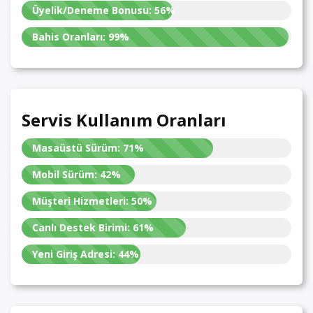
Üyelik/Deneme Bonusu:
56%
Bahis Oranları:
99%
Servis Kullanım Oranları
Masaüstü Sürüm:
71%
Mobil Sürüm:
42%
Müşteri Hizmetleri:
50%
Canlı Destek Birimi:
61%
Yeni Giriş Adresi:
44%