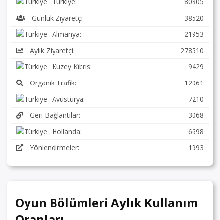
Türkiye:
80805
Günlük Ziyaretçi:
38520
Almanya:
21953
Aylık Ziyaretçi:
278510
Kuzey Kıbrıs:
9429
Organik Trafik:
12061
Avusturya:
7210
Geri Bağlantılar:
3068
Hollanda:
6698
Yönlendirmeler:
1993
Oyun Bölümleri Aylık Kullanım
Oranları