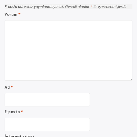
E-posta adresiniz yayınlanmayacak.
Gerekli alanlar
*
ile işaretlenmişlerdir
Yorum
*
Ad
*
E-posta
*
İnternet sitesi