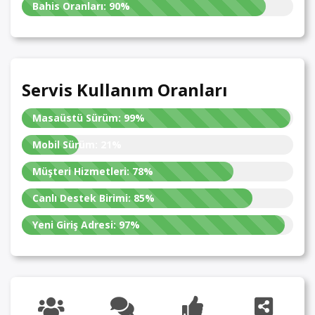
Bahis Oranları:
90%
Servis Kullanım Oranları
Masaüstü Sürüm:
99%
Mobil Sürüm:
21%
Müşteri Hizmetleri:
78%
Canlı Destek Birimi:
85%
Yeni Giriş Adresi:
97%