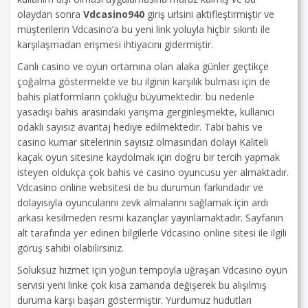
olaydan sonra
Vdcasino940
giriş urlsini aktifleştirmiştir ve
müşterilerin Vdcasino’a bu yeni link yoluyla hiçbir sıkıntı ile
karşılaşmadan erişmesi ihtiyacını gidermiştir.
Canlı casino ve oyun ortamına olan alaka günler geçtikçe
çoğalma göstermekte ve bu ilginin karşılık bulması için de
bahis platformların çokluğu büyümektedir. bu nedenle
yasadışı bahis arasındaki yarışma gerginleşmekte, kullanıcı
odaklı sayısız avantaj hediye edilmektedir. Tabi bahis ve
casino kumar sitelerinin sayısız olmasından dolayı Kaliteli
kaçak oyun sitesine kaydolmak için doğru bir tercih yapmak
isteyen oldukça çok bahis ve casino oyuncusu yer almaktadır.
Vdcasino online websitesi de bu durumun farkındadır ve
dolayısıyla oyuncularını zevk almalarını sağlamak için ardı
arkası kesilmeden resmi kazançlar yayınlamaktadır. Sayfanın
alt tarafında yer edinen bilgilerle Vdcasino online sitesi ile ilgili
görüş sahibi olabilirsiniz.
Soluksuz hizmet için yoğun tempoyla uğraşan Vdcasino oyun
servisi yeni linke çok kısa zamanda değişerek bu alışılmış
duruma karşı başarı göstermiştir. Yurdumuz hudutları