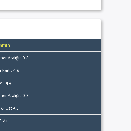
hmin
ner Aralığı : 0-8
ı Kart : 4-6
r : 4:4
ner Aralığı : 0-8
 & Üst 4.5
5 Alt