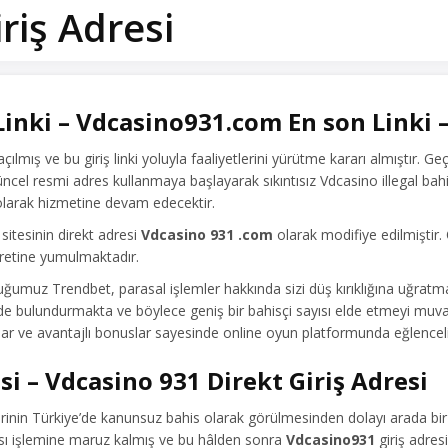
riş Adresi
Linki – Vdcasino931.com En son Linki 
çılmış ve bu giriş linki yoluyla faaliyetlerini yürütme kararı almıştır. G
 güncel resmi adres kullanmaya başlayarak sıkıntısız Vdcasino illegal bah
 olarak hizmetine devam edecektir.
sitesinin direkt adresi
Vdcasino 931 .com
olarak modifiye edilmiştir.
yretine yumulmaktadır.
uğumuz Trendbet, parasal işlemler hakkında sizi düş kırıklığına uğratma
e bulundurmakta ve böylece geniş bir bahisçi sayısı elde etmeyi muva
unlar ve avantajlı bonuslar sayesinde online oyun platformunda eğlenceli
i – Vdcasino 931 Direkt Giriş Adresi
erinin Türkiye’de kanunsuz bahis olarak görülmesinden dolayı arada bi
ması işlemine maruz kalmış ve bu hâlden sonra
Vdcasino931
giriş adres