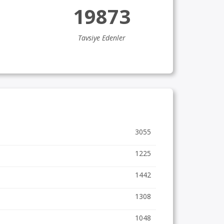
19873
Tavsiye Edenler
3055
1225
1442
1308
1048