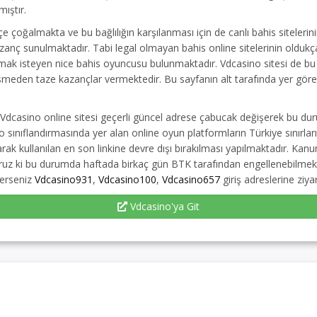
mıştır.
 çoğalmakta ve bu bağlılığın karşılanması için de canlı bahis sitelerini
azanç sunulmaktadır. Tabi legal olmayan bahis online sitelerinin oldukça
unmak isteyen nice bahis oyuncusu bulunmaktadır. Vdcasino sitesi de bu
esmeden taze kazançlar vermektedir. Bu sayfanın alt tarafında yer göre
sino online sitesi geçerli güncel adrese çabucak değişerek bu duruma 
no sınıflandırmasında yer alan online oyun platformların Türkiye sınırl
 kullanılan en son linkine devre dışı bırakılması yapılmaktadır. Kanun
oruz ki bu durumda haftada birkaç gün BTK tarafından engellenebilmekt
derseniz
Vdcasino931
,
Vdcasino100
,
Vdcasino657
giriş adreslerine ziyar
Vdcasino'ya Git