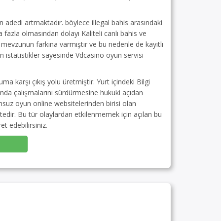
n adedi artmaktadır. böylece illegal bahis arasındaki
 fazla olmasından dolayı Kaliteli canlı bahis ve
 mevzunun farkına varmıştır ve bu nedenle de kayıtlı
n istatistikler sayesinde Vdcasino oyun servisi
karşı çıkış yolu üretmiştir. Yurt içindeki Bilgi
arında çalışmalarını sürdürmesine hukuki açıdan
suz oyun online websitelerinden birisi olan
edir. Bu tür olaylardan etkilenmemek için açılan bu
et edebilirsiniz.