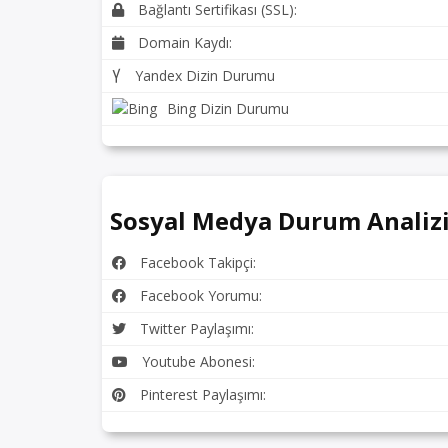
Bağlantı Sertifikası (SSL):
Domain Kaydı:
Yandex Dizin Durumu
Bing Dizin Durumu
Sosyal Medya Durum Analiz
Facebook Takipçi:
Facebook Yorumu:
Twitter Paylaşımı:
Youtube Abonesi:
Pinterest Paylaşımı: