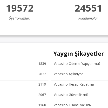
19572
24551
Üye Yorumları
Puanlamalar
Yaygın Şikayetler
1839
Vdcasino Ödeme Yapıyor mu?
2822
Vdcasino Açılmıyor
2119
Vdcasino Hesap Kapatma
2067
Vdcasino Güvenilir mi?
1168
Vdcasino Lisansı var mı?