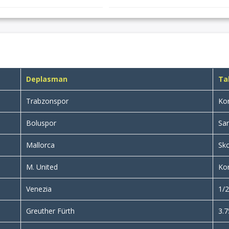
Deplasman
Ta
Trabzonspor
Kor
Boluspor
Sar
Mallorca
Sko
M. United
Kor
Venezia
1/2
Greuther Fürth
3.7