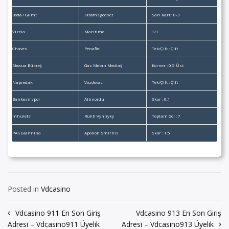
Bodø / Glimt
Strømsgodset
Sarı Kart : 0-3
Vizela
Marítimo
1/1
Chaves
Penafiel
Tek/Çift : Çift
Steaua Bükreş
Gaz Metan Mediaş
Korner : 0.5 Üst
Napredak
Vozdovac
Tek/Çift : Çift
Balıkesirspor
Altınordu
Skor : 0:1
Inhulets’
Rukh Vynnyky
Toplam Gol : 7
PAS Giannina
Apollon Smirnis
Skor : 1:5
Posted in
Vdcasino
Yazı
Vdcasino 911 En Son Giriş
Vdcasino 913 En Son Giriş
Adresi – Vdcasino911 Üyelik
Adresi – Vdcasino913 Üyelik