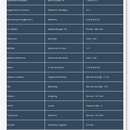
Dynamo Dresden
Karlsruher SC
1 & Alt 2.5
Argentinos Juniors
Newell’s Old Boys
X/1
Avusturya Klagenfurt
Wattens
X/2 & Alt 2.5
St. Pölten
Kapfenberger SV
İlk Gol : Gol Yok
Sérésien
Kortrijk
Skor : 0:0
RWDM
Excelsior Virton
1/1
Atlético Mineiro
América Mineiro
Skor : 0:0
Goiás
V. Guimaraes
1/2 & Alt 4.5
Slovan Liberec
Sigma Olomouc
Gol Dk Aralığı : 1-15
OB
Brøndby
Korner Aralığı : 12+
Hobro
Esbjerg
Korner : 0.5 Alt
HIFK
Lahti
Toplam Gol : 3
Toulouse
Auxerre
Korner : 0.5 Alt
Osijek
Dinamo Zagreb
3.5 Alt