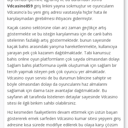
Vdcasino859
giriş linkini yayına sokmuştur ve oyuncuların
Vdcasino’a bu yeni giriş adresi vasıtasıyla hiçbir hata ile
karşılaşmadan girebilmesi ihtiyacını gidermiştir.
Kaçak casino sektörüne olan arz zaman geçtikçe artış
göstermekte ve bu isteğin karşılanması için de canlı bahis
sitelerinin fazlalığı artış göstermektedir. bunun sayesinde
kaçak bahis arasındaki yarışma hareketlenmekte, kullanıcıya
yarayan pek çok kazanım dağıtılmaktadır. Tabi kanunsuz
bahis online oyun platformların çok sayıda olmasından dolayı
Sağlam bahis platformuna üyelik oluşturmak için sağlam bir
tercih yapmak isteyen pek çok oyuncu yer almaktadır.
Vdcasino oyun servisi de bu durumun bilincine sahiptir ve
böyle olmasından dolayı da oyuncularını haz almalarını
sağlamak için daima taze avantajlar dağıtmaktadır. Bu
sayfanın alt tarafında listelenen detaylar sayesinde Vdcasino
sitesi ile ilgili birikim sahibi olabilirsiniz.
Hız kesmeden faaliyetlerini devam ettirmek için üstün başarı
göstererek emek sarfeden Vdcasino kumar sitesi yepyeni giriş
adresine kısa sürede modifiye edilerek bu olaya karşı çözüm