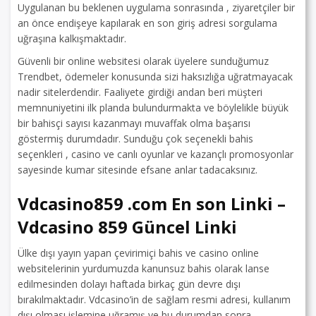
Uygulanan bu beklenen uygulama sonrasında , ziyaretçiler bir
an önce endişeye kapılarak en son giriş adresi sorgulama
uğraşına kalkışmaktadır.
Güvenli bir online websitesi olarak üyelere sunduğumuz
Trendbet, ödemeler konusunda sizi haksızlığa uğratmayacak
nadir sitelerdendir. Faaliyete girdiği andan beri müşteri
memnuniyetini ilk planda bulundurmakta ve böylelikle büyük
bir bahisçi sayısı kazanmayı muvaffak olma başarısı
göstermiş durumdadır. Sunduğu çok seçenekli bahis
seçenkleri , casino ve canlı oyunlar ve kazançlı promosyonlar
sayesinde kumar sitesinde efsane anlar tadacaksınız.
Vdcasino859 .com En son Linki –
Vdcasino 859 Güncel Linki
Ülke dışı yayın yapan çevirimiçi bahis ve casino online
websitelerinin yurdumuzda kanunsuz bahis olarak lanse
edilmesinden dolayı haftada birkaç gün devre dışı
bırakılmaktadır. Vdcasino’in de sağlam resmi adresi, kullanım
dışı olması işlemine uğramış ve bu durumdan sonra