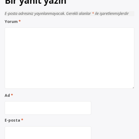
Bir yanıt yazın
E-posta adresiniz yayınlanmayacak.
Gerekli alanlar
*
ile işaretlenmişlerdir
Yorum
*
Ad
*
E-posta
*