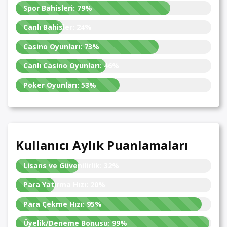
Spor Bahisleri:
79%
Canlı Bahisler:
24%
Casino Oyunları:
73%
Canlı Casino Oyunları:
46%
Poker Oyunları:
53%
Kullanıcı Aylık Puanlamaları
Lisans ve Güvenilirlik:
32%
Para Yatırma Hızı:
20%
Para Çekme Hızı:
95%
Üyelik/Deneme Bonusu:
99%