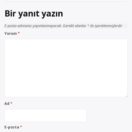
Bir yanıt yazın
E-posta adresiniz yayınlanmayacak.
Gerekli alanlar
*
ile işaretlenmişlerdir
Yorum
*
Ad
*
E-posta
*