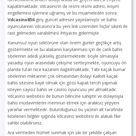
kapatılmaktadır. Vdcasino’in de resmi resmi adresi, erişim
engellemesi işlemine uğramış ve bu muameleden sonra
Vdcasino856
giriş güncel adresini yayınlamıştır ve bahis
oyuncularının Vdcasino’a bu yeni link üzerinden hiçbir sıkıntı ile
rast gelmeden varabilmesi ihtiyacını gidermiştir.
Kanunsuz oyun sektörüne olan önem günler geçtikçe artış
göstermekte ve bu alakanın karşılanması için de canlı bahis
sitelerinin adedi yükseliş göstermektedir. böyle olmasıyla
yasadışı oyun arasındaki çekişme sertleşmekte, oyuncuyu ön
planda tutan nice kazanım dağıtılmaktadır. Tabi kaçak kumar
sitelerinin miktarının çok olmasından dolayı Kaliteli kaçak
bahis sitesine kayıt olmak için gözü kapalı tercih yapmak
isteyen sayısız bahis ve casino oyuncusu yer almaktadır.
Vdcasino websitesi de bunun bilincine sahiptir ve dolayısıyla
bahis müdavimlerini memnun etmek için aralıksız yepyeni
yararlar vermektedir. Bulunduğunuz bu yazının alt tarafında
listelenen bilgiler ışığında Vdcasino websitesi ile alakalı fikir
sahibi olabilirsiniz.
Ara vermeden hizmet sunmak için sıkı bir şekilde çalışan