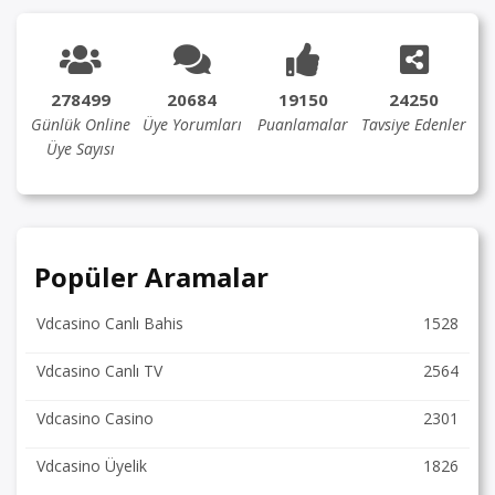
278499
20684
19150
24250
Günlük Online
Üye Yorumları
Puanlamalar
Tavsiye Edenler
Üye Sayısı
Popüler Aramalar
Vdcasino Canlı Bahis
1528
Vdcasino Canlı TV
2564
Vdcasino Casino
2301
Vdcasino Üyelik
1826