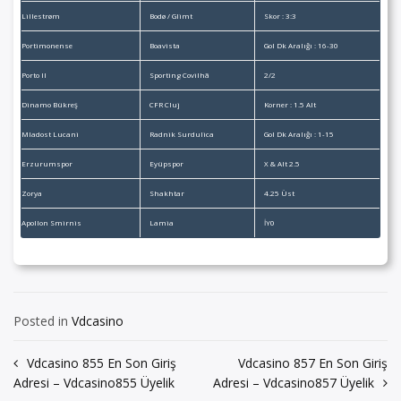
Lillestrøm
Bodø / Glimt
Skor : 3:3
Portimonense
Boavista
Gol Dk Aralığı : 16-30
Porto II
Sporting Covilhã
2/2
Dinamo Bükreş
CFR Cluj
Korner : 1.5 Alt
Mladost Lucani
Radnik Surdulica
Gol Dk Aralığı : 1-15
Erzurumspor
Eyüpspor
X & Alt 2.5
Zorya
Shakhtar
4.25 Üst
Apollon Smirnis
Lamia
İY0
Posted in
Vdcasino
Yazı
Vdcasino 855 En Son Giriş
Vdcasino 857 En Son Giriş
Adresi – Vdcasino855 Üyelik
Adresi – Vdcasino857 Üyelik
gezinmesi