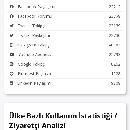
Facebook Paylaşımı:
22212
Facebook Yorumu:
23778
Twitter Takipçi:
23139
Twitter Paylaşımı:
22730
Instagram Takipçi:
40383
Youtube Abonesi:
22793
Google Takipçi:
8262
Pinterest Paylaşımı:
11528
Linkedin Paylaşımı:
9808
Ülke Bazlı Kullanım İstatistiği /
Ziyaretçi Analizi