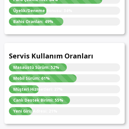
Üyelik/Deneme Bonusu:
34%
Bahis Oranları:
49%
Servis Kullanım Oranları
Masaüstü Sürüm:
52%
Mobil Sürüm:
61%
Müşteri Hizmetleri:
27%
Canlı Destek Birimi:
55%
Yeni Giriş Adresi:
21%