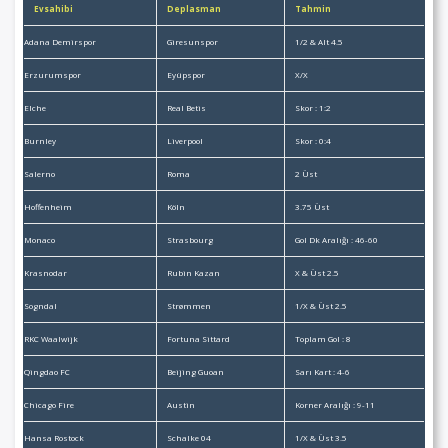
Evsahibi
Deplasman
Tahmin
Adana Demirspor
Giresunspor
1/2 & Alt 4.5
Erzurumspor
Eyüpspor
X/X
Elche
Real Betis
Skor : 1:2
Burnley
Liverpool
Skor : 0:4
Salerno
Roma
2 Üst
Hoffenheim
Köln
3.75 Üst
Monaco
Strasbourg
Gol Dk Aralığı : 46-60
Krasnodar
Rubin Kazan
X & Üst 2.5
Sogndal
Strømmen
1/X & Üst 2.5
RKC Waalwijk
Fortuna Sittard
Toplam Gol : 8
Qingdao FC
Beijing Guoan
Sarı Kart : 4-6
Chicago Fire
Austin
Korner Aralığı : 9-11
Hansa Rostock
Schalke 04
1/X & Üst 3.5