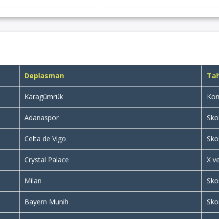
Deplasman
Ta
Karagümrük
Korn
Adanaspor
Skor
Celta de Vigo
Skor
Crystal Palace
X v
Milan
Skor
Bayern Munih
Skor