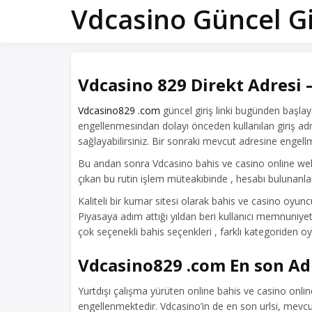
Skip
Vdcasino Güncel Gi
to
content
Vdcasino 829 Direkt Adresi 
Vdcasino829 .com
güncel giriş linki bugünden başlay
engellenmesindan dolayı önceden kullanılan giriş ad
sağlayabilirsiniz. Bir sonraki mevcut adresine engel
Bu andan sonra Vdcasino bahis ve casino online websi
çıkan bu rutin işlem müteakıbinde , hesabı bulunanl
Kaliteli bir kumar sitesi olarak bahis ve casino oyun
Piyasaya adım attığı yıldan beri kullanıcı memnuniye
çok seçenekli bahis seçenkleri , farklı kategoriden 
Vdcasino829 .com En son Adr
Yurtdışı çalışma yürüten online bahis ve casino onlin
engellenmektedir. Vdcasino’in de en son urlsi, mev