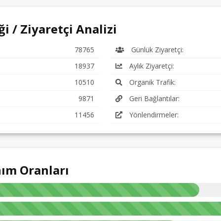
ği / Ziyaretçi Analizi
78765
Günlük Ziyaretçi:
18937
Aylık Ziyaretçi:
10510
Organik Trafik:
9871
Geri Bağlantılar:
11456
Yönlendirmeler:
nım Oranları