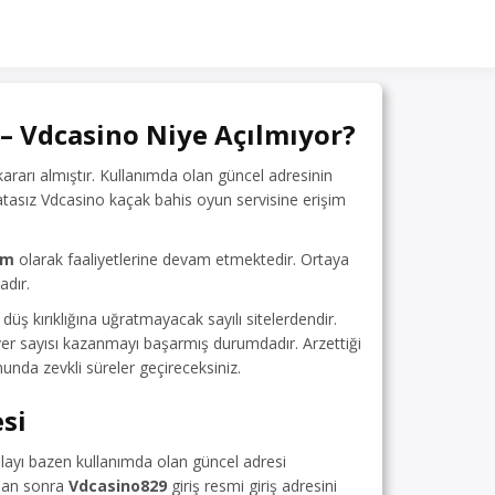
 – Vdcasino Niye Açılmıyor?
kararı almıştır. Kullanımda olan güncel adresinin
tasız Vdcasino kaçak bahis oyun servisine erişim
om
olarak faaliyetlerine devam etmektedir. Ortaya
adır.
düş kırıklığına uğratmayacak sayılı sitelerdendir.
ver sayısı kazanmayı başarmış durumdadır. Arzettiği
unda zevkli süreler geçireceksiniz.
si
dolayı bazen kullanımda olan güncel adresi
adan sonra
Vdcasino829
giriş resmi giriş adresini