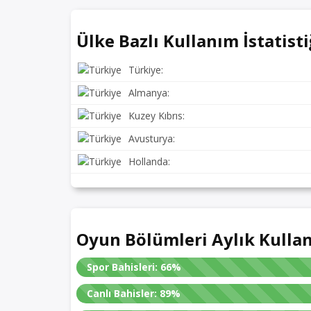
Ülke Bazlı Kullanım İstatisti
Türkiye:
Almanya:
Kuzey Kıbrıs:
Avusturya:
Hollanda:
Oyun Bölümleri Aylık Kulla
Spor Bahisleri:
66%
Canlı Bahisler:
89%