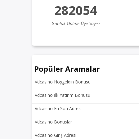
282054
Günlük Online Üye Sayısı
Popüler Aramalar
Vdcasino Hoşgeldin Bonusu
Vdcasino İlk Yatırım Bonusu
Vdcasino En Son Adres
Vdcasino Bonuslar
Vdcasino Giriş Adresi