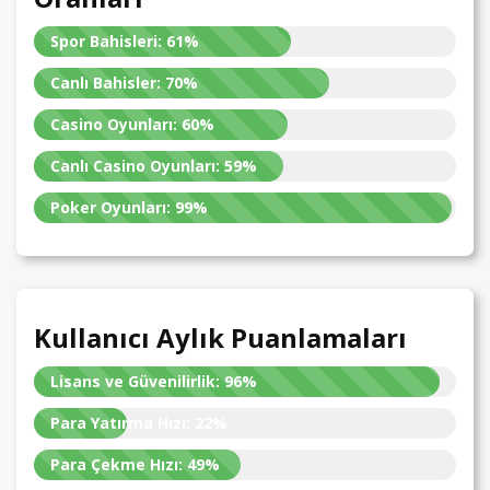
Spor Bahisleri:
61%
Canlı Bahisler:
70%
Casino Oyunları:
60%
Canlı Casino Oyunları:
59%
Poker Oyunları:
99%
Kullanıcı Aylık Puanlamaları
Lisans ve Güvenilirlik:
96%
Para Yatırma Hızı:
22%
Para Çekme Hızı:
49%