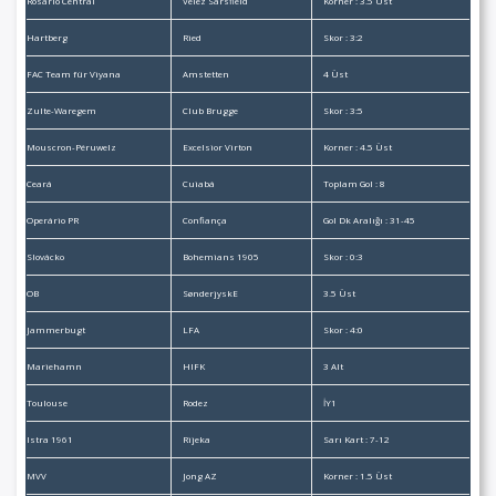
Rosario Central
Vélez Sarsfield
Korner : 3.5 Üst
Hartberg
Ried
Skor : 3:2
FAC Team für Viyana
Amstetten
4 Üst
Zulte-Waregem
Club Brugge
Skor : 3:5
Mouscron-Péruwelz
Excelsior Virton
Korner : 4.5 Üst
Ceará
Cuiabá
Toplam Gol : 8
Operário PR
Confiança
Gol Dk Aralığı : 31-45
Slovácko
Bohemians 1905
Skor : 0:3
OB
SønderjyskE
3.5 Üst
Jammerbugt
LFA
Skor : 4:0
Mariehamn
HIFK
3 Alt
Toulouse
Rodez
İY1
Istra 1961
Rijeka
Sarı Kart : 7-12
MVV
Jong AZ
Korner : 1.5 Üst