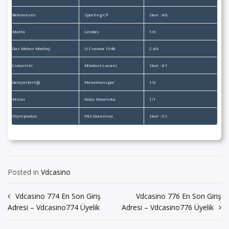
Belenenses
Sporting CP
Skor : 4:0
Mafra
Leixões
1/X
Gaz Metan Mediaş
U Craiova 1948
2 Alt
Cukaricki
Mladost Lucani
Skor : 4:1
Gençlerbirliği
Menemenspor
1/2
Minai
Kolos Kovalivka
1/1
Olympiakos
PAS Giannina
Skor : 3:1
Posted in
Vdcasino
Yazı
Vdcasino 774 En Son Giriş
Vdcasino 776 En Son Giriş
Adresi – Vdcasino774 Üyelik
Adresi – Vdcasino776 Üyelik
gezinmesi