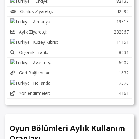
Türkiye:
82133
Günlük Ziyaretçi:
42492
Almanya:
19313
Aylık Ziyaretçi:
282067
Kuzey Kıbrıs:
11151
Organik Trafik:
8231
Avusturya:
6002
Geri Bağlantılar:
1632
Hollanda:
7570
Yönlendirmeler:
4161
Oyun Bölümleri Aylık Kullanım
Oranları