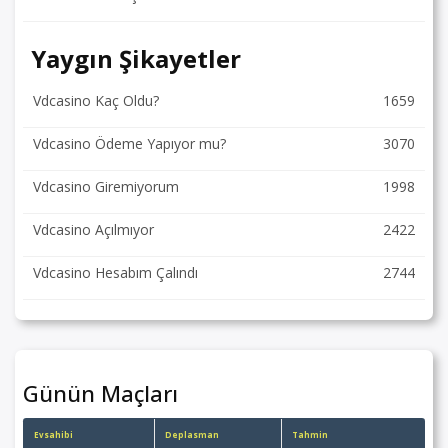
Yaygın Şikayetler
Vdcasino Kaç Oldu?
1659
Vdcasino Ödeme Yapıyor mu?
3070
Vdcasino Giremiyorum
1998
Vdcasino Açılmıyor
2422
Vdcasino Hesabım Çalındı
2744
Günün Maçları
Evsahibi
Deplasman
Tahmin