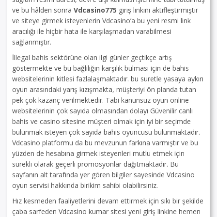
ve bu hâlden sonra
Vdcasino775
giriş linkini aktifleştirmiştir
ve siteye girmek isteyenlerin Vdcasino’a bu yeni resmi link
aracılığı ile hiçbir hata ile karşılaşmadan varabilmesi
sağlanmıştır.
İllegal bahis sektörüne olan ilgi günler geçtikçe artış
göstermekte ve bu bağlılığın karşılık bulması için de bahis
websitelerinin kitlesi fazlalaşmaktadır. bu suretle yasaya aykırı
oyun arasındaki yarış kızışmakta, müşteriyi ön planda tutan
pek çok kazanç verilmektedir. Tabi kanunsuz oyun online
websitelerinin çok sayıda olmasından dolayı Güvenilir canlı
bahis ve casino sitesine müşteri olmak için iyi bir seçimde
bulunmak isteyen çok sayıda bahis oyuncusu bulunmaktadır.
Vdcasino platformu da bu mevzunun farkına varmıştır ve bu
yüzden de hesabına girmek isteyenleri mutlu etmek için
sürekli olarak geçerli promosyonlar dağıtmaktadır. Bu
sayfanın alt tarafında yer gören bilgiler sayesinde Vdcasino
oyun servisi hakkında birikim sahibi olabilirsiniz.
Hız kesmeden faaliyetlerini devam ettirmek için sıkı bir şekilde
çaba sarfeden Vdcasino kumar sitesi yeni giriş linkine hemen