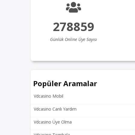
278859
Günlük Online Üye Sayısı
Popüler Aramalar
Vdcasino Mobil
Vdcasino Canlı Yardım
Vdcasino Üye Olma
Vdcasino Tombala