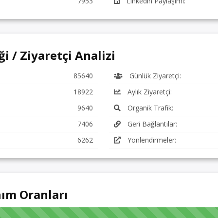
7953
Linkedin Paylaşımı:
ği / Ziyaretçi Analizi
85640
Günlük Ziyaretçi:
18922
Aylık Ziyaretçi:
9640
Organik Trafik:
7406
Geri Bağlantılar:
6262
Yönlendirmeler:
nım Oranları