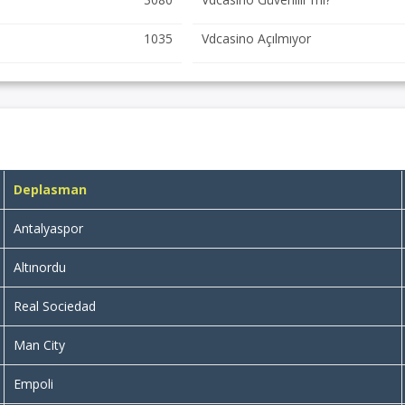
1035
Vdcasino Açılmıyor
Deplasman
Antalyaspor
Altınordu
Real Sociedad
Man City
Empoli