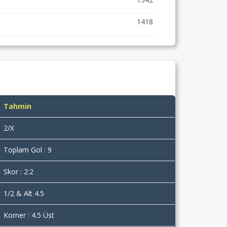
1418
Tahmin
2/X
Toplam Gol : 9
Skor : 2:2
1/2 & Alt 4.5
Korner : 4.5 Üst