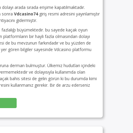
n dolayı arada sırada erişime kapatılmaktadır.
en sonra
Vdcasino74
giriş resmi adresini yayınlamıştır
tiyacını gidermiştir.
n fazlalığı büyümektedir. bu sayede kaçak oyun
 platformların bir hayli fazla olmasından dolayı
itesi de bu mevzunun farkındadır ve bu yüzden de
a yer gören bilgiler sayesinde Vdcasino platformu
oruna derman bulmuştur. Ülkemiz hudutları içindeki
n vermemektedir ve dolayısıyla kullanımda olan
kaçak bahis sitesi de gelin görün ki bu durumda kimi
sini kullanmanız gerekir. Bir de arzu ederseniz