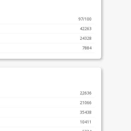
97/100
42263
24328
7884
22636
21066
35438
10411