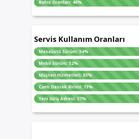
Bahis Oranları:
40%
Servis Kullanım Oranları
Masaüstü Sürüm:
54%
Mobil Sürüm:
52%
Müşteri Hizmetleri:
83%
Canlı Destek Birimi:
73%
Yeni Giriş Adresi:
37%