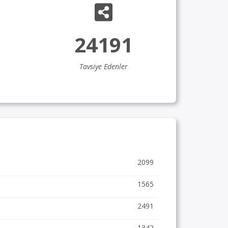
24191
Tavsiye Edenler
2099
1565
2491
1342