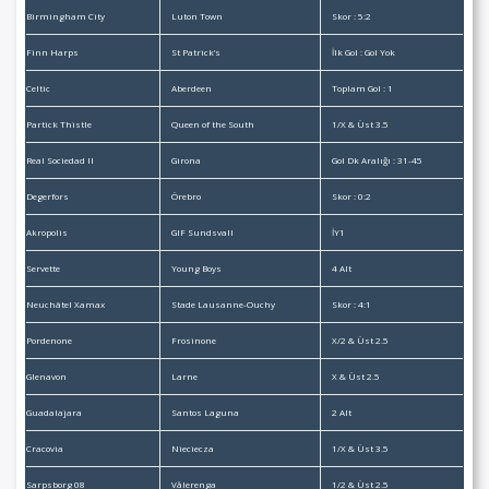
Birmingham City
Luton Town
Skor : 5:2
Finn Harps
St Patrick’s
İlk Gol : Gol Yok
Celtic
Aberdeen
Toplam Gol : 1
Partick Thistle
Queen of the South
1/X & Üst 3.5
Real Sociedad II
Girona
Gol Dk Aralığı : 31-45
Degerfors
Örebro
Skor : 0:2
Akropolis
GIF Sundsvall
İY1
Servette
Young Boys
4 Alt
Neuchâtel Xamax
Stade Lausanne-Ouchy
Skor : 4:1
Pordenone
Frosinone
X/2 & Üst 2.5
Glenavon
Larne
X & Üst 2.5
Guadalajara
Santos Laguna
2 Alt
Cracovia
Nieciecza
1/X & Üst 3.5
Sarpsborg 08
Vålerenga
1/2 & Üst 2.5