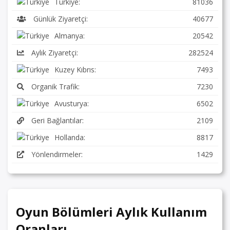
Türkiye:
81036
Günlük Ziyaretçi:
40677
Almanya:
20542
Aylık Ziyaretçi:
282524
Kuzey Kıbrıs:
7493
Organik Trafik:
7230
Avusturya:
6502
Geri Bağlantılar:
2109
Hollanda:
8817
Yönlendirmeler:
1429
Oyun Bölümleri Aylık Kullanım
Oranları