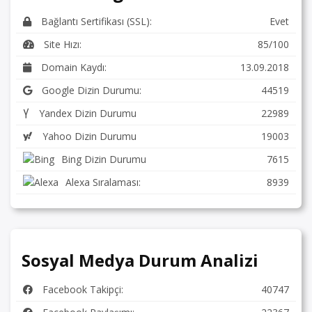
Bağlantı Sertifikası (SSL):
Evet
Site Hızı:
85/100
Domain Kaydı:
13.09.2018
Google Dizin Durumu:
44519
Yandex Dizin Durumu
22989
Yahoo Dizin Durumu
19003
Bing Dizin Durumu
7615
Alexa Sıralaması:
8939
Sosyal Medya Durum Analizi
Facebook Takipçi:
40747