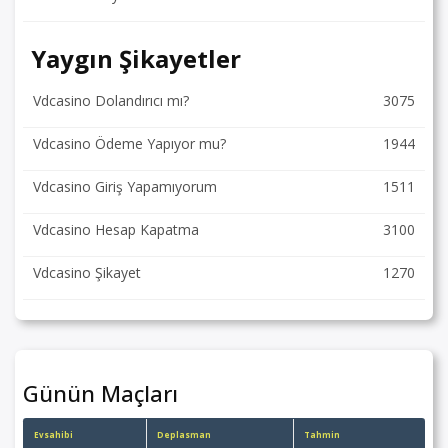
Yaygın Şikayetler
Vdcasino Dolandırıcı mı?
3075
Vdcasino Ödeme Yapıyor mu?
1944
Vdcasino Giriş Yapamıyorum
1511
Vdcasino Hesap Kapatma
3100
Vdcasino Şikayet
1270
Günün Maçları
Evsahibi
Deplasman
Tahmin