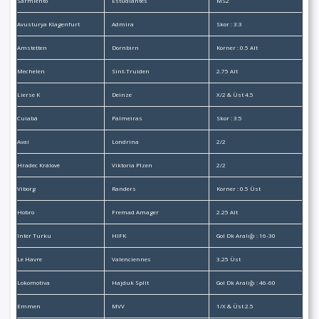
Sarmiento
Estudiantes
MS2
Avusturya Klagenfurt
Admira
Skor : 3:3
Amstetten
Dornbirn
Korner : 0.5 Alt
Mechelen
Sint-Truiden
2.75 Alt
Lierse K
Deinze
X/2 & Üst 4.5
Cuiabá
Palmeiras
Skor : 3:5
Avaí
Londrina
2/2
Hradec Králové
Viktoria Plzen
2/2
Viborg
Randers
Korner : 0.5 Üst
Hobro
Fremad Amager
2.25 Alt
Inter Turku
HIFK
Gol Dk Aralığı : 16-30
Le Havre
Valenciennes
3.25 Üst
Lokomotiva
Hajduk Split
Gol Dk Aralığı : 46-60
Emmen
MVV
1/X & Üst 2.5