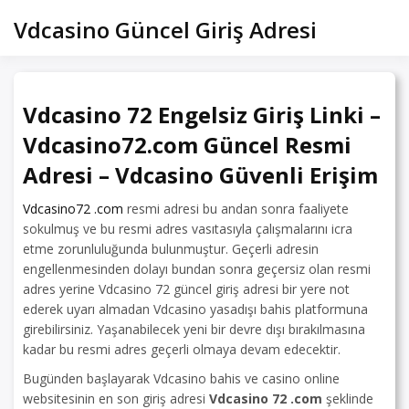
Skip
Vdcasino Güncel Giriş Adresi
to
content
Vdcasino 72 Engelsiz Giriş Linki –
Vdcasino72.com Güncel Resmi
Adresi – Vdcasino Güvenli Erişim
Vdcasino72 .com
resmi adresi bu andan sonra faaliyete
sokulmuş ve bu resmi adres vasıtasıyla çalışmalarını icra
etme zorunluluğunda bulunmuştur. Geçerli adresin
engellenmesinden dolayı bundan sonra geçersiz olan resmi
adres yerine Vdcasino 72 güncel giriş adresi bir yere not
ederek uyarı almadan Vdcasino yasadışı bahis platformuna
girebilirsiniz. Yaşanabilecek yeni bir devre dışı bırakılmasına
kadar bu resmi adres geçerli olmaya devam edecektir.
Bugünden başlayarak Vdcasino bahis ve casino online
websitesinin en son giriş adresi
Vdcasino 72 .com
şeklinde