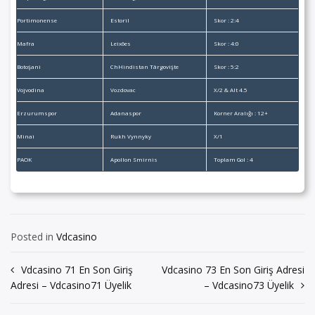
Portimonense
Estoril
Skor : 2:4
Mafra
Leixões
Skor : 4:0
Botoşani
ChHindistan Târgovişte
Skor : 5:2
Vojvodina
Vozdovac
X/2 & Alt 4.5
Erzurumspor
Adanaspor
Korner Aralığı : 12+
Minai
Rukh Vynnyky
X/1
PAOK
Apollon Smirnis
Toplam Gol : 4
Posted in
Vdcasino
Yazı
Vdcasino 71 En Son Giriş
Vdcasino 73 En Son Giriş Adresi
Adresi – Vdcasino71 Üyelik
– Vdcasino73 Üyelik
gezinmesi