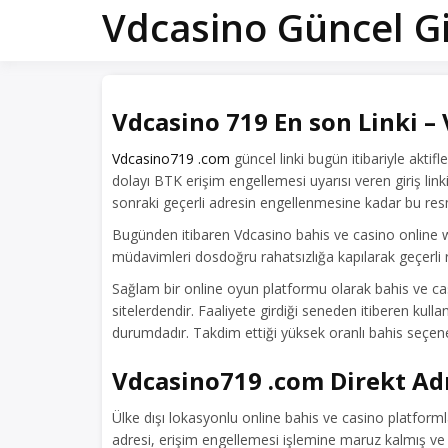
Skip
Vdcasino Güncel Gi
to
content
Vdcasino 719 En son Linki – 
Vdcasino719 .com
güncel linki bugün itibariyle aktif
dolayı BTK erişim engellemesi uyarısı veren giriş lin
sonraki geçerli adresin engellenmesine kadar bu re
Bugünden itibaren Vdcasino bahis ve casino online 
müdavimleri dosdoğru rahatsızlığa kapılarak geçerli 
Sağlam bir online oyun platformu olarak bahis ve c
sitelerdendir. Faaliyete girdiği seneden itiberen ku
durumdadır. Takdim ettiği yüksek oranlı bahis seçenek
Vdcasino719 .com Direkt Adr
Ülke dışı lokasyonlu online bahis ve casino platform
adresi, erişim engellemesi işlemine maruz kalmış v