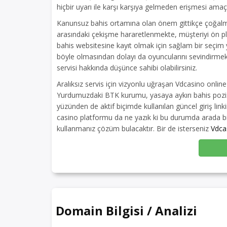
hiçbir uyarı ile karşı karşıya gelmeden erişmesi amaç
Kanunsuz bahis ortamına olan önem gittikçe çoğalmakta
arasındaki çekişme hararetlenmekte, müşteriyi ön pl
bahis websitesine kayıt olmak için sağlam bir seçim
böyle olmasından dolayı da oyuncularını sevindirmek
servisi hakkında düşünce sahibi olabilirsiniz.
Aralıksız servis için vizyonlu uğraşan Vdcasino onli
Yurdumuzdaki BTK kurumu, yasaya aykırı bahis pozi
yüzünden de aktif biçimde kullanılan güncel giriş li
casino platformu da ne yazık ki bu durumda arada bir
kullanmanız çözüm bulacaktır. Bir de isterseniz
Vdca
Domain Bilgisi / Analizi