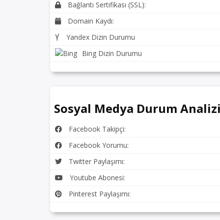
Bağlantı Sertifikası (SSL):
Domain Kaydı:
Yandex Dizin Durumu
Bing Dizin Durumu
Sosyal Medya Durum Analiz
Facebook Takipçi:
Facebook Yorumu:
Twitter Paylaşımı:
Youtube Abonesi:
Pinterest Paylaşımı: