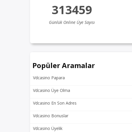
313459
Günlük Online Üye Sayısı
Popüler Aramalar
Vdcasino Papara
Vdcasino Üye Olma
Vdcasino En Son Adres
Vdcasino Bonuslar
Vdcasino Üyelik