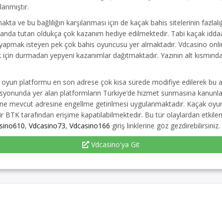
lanmıştır.
 ve bu bağlılığın karşılanması için de kaçak bahis sitelerinin fazlalığ
anda tutan oldukça çok kazanım hediye edilmektedir. Tabi kaçak iddaa o
 yapmak isteyen pek çok bahis oyuncusu yer almaktadır. Vdcasino onlin
 için durmadan yepyeni kazanımlar dağıtmaktadır. Yazının alt kısmınd
ne oyun platformu en son adrese çok kısa sürede modifiye edilerek bu al
syonunda yer alan platformların Türkiye’de hizmet sunmasına kanunl
nkine mevcut adresine engellme getirilmesi uygulanmaktadır. Kaçak oyun
 BTK tarafından erişime kapatılabilmektedir. Bu tür olaylardan etkilenm
sino610
,
Vdcasino73
,
Vdcasino166
giriş linklerine göz gezdirebilirsiniz.
Vdcasino'ya Git