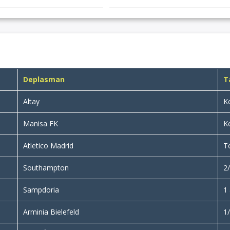
Deplasman
T
Altay
Ko
Manisa FK
Ko
Atletico Madrid
T
Southampton
2
Sampdoria
1 
Arminia Bielefeld
1/