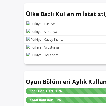
Ülke Bazlı Kullanım İstatisti
Türkiye:
Almanya:
Kuzey Kıbrıs:
Avusturya:
Hollanda:
Oyun Bölümleri Aylık Kulla
Spor Bahisleri:
95%
Canlı Bahisler:
88%