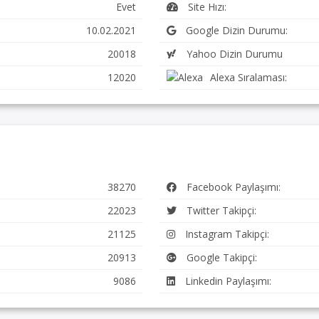
Evet
Site Hızı:
10.02.2021
Google Dizin Durumu:
20018
Yahoo Dizin Durumu
12020
Alexa Sıralaması:
i
38270
Facebook Paylaşımı:
22023
Twitter Takipçi:
21125
Instagram Takipçi:
20913
Google Takipçi:
9086
Linkedin Paylaşımı: