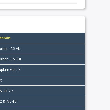
ahmin
rner : 2.5 Alt
rner : 3.5 Üst
oplam Gol : 7
/X
& Alt 2.5
2 & Alt 4.5