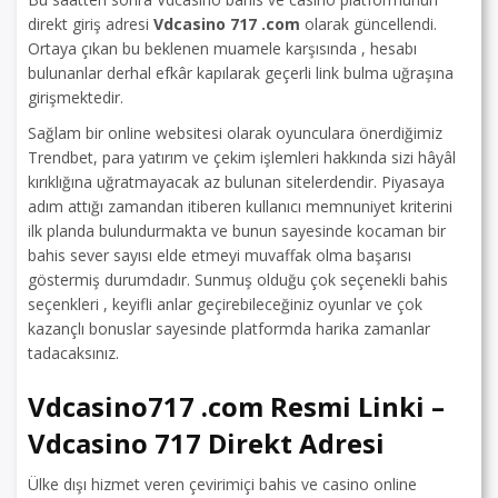
direkt giriş adresi
Vdcasino 717 .com
olarak güncellendi.
Ortaya çıkan bu beklenen muamele karşısında , hesabı
bulunanlar derhal efkâr kapılarak geçerli link bulma uğraşına
girişmektedir.
Sağlam bir online websitesi olarak oyunculara önerdiğimiz
Trendbet, para yatırım ve çekim işlemleri hakkında sizi hâyâl
kırıklığına uğratmayacak az bulunan sitelerdendir. Piyasaya
adım attığı zamandan itiberen kullanıcı memnuniyet kriterini
ilk planda bulundurmakta ve bunun sayesinde kocaman bir
bahis sever sayısı elde etmeyi muvaffak olma başarısı
göstermiş durumdadır. Sunmuş olduğu çok seçenekli bahis
seçenkleri , keyifli anlar geçirebileceğiniz oyunlar ve çok
kazançlı bonuslar sayesinde platformda harika zamanlar
tadacaksınız.
Vdcasino717 .com Resmi Linki –
Vdcasino 717 Direkt Adresi
Ülke dışı hizmet veren çevirimiçi bahis ve casino online