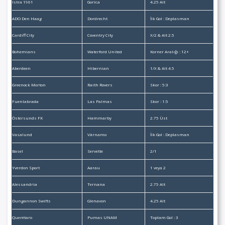
Istra 1961
Gorica
4.25 Alt
ADO Den Haag
Dordrecht
İlk Gol : Deplasman
Cardiff City
Coventry City
X/2 & Alt 2.5
Bohemians
Waterford United
Korner Aralığı : 12+
Aberdeen
Hibernian
1/X & Alt 4.5
Greenock Morton
Raith Rovers
Skor : 5:3
Fuenlabrada
Las Palmas
Skor : 1:5
Östersunds FK
Hammarby
2.75 Üst
Vasalund
Värnamo
İlk Gol : Deplasman
Basel
Servette
2/1
Yverdon Sport
Aarau
1 veya 2
Alessandria
Ternana
2.75 Alt
Dungannon Swifts
Glenavon
4.25 Alt
Querétaro
Pumas UNAM
Toplam Gol : 3