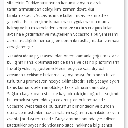
sitelerinin Türkiye sınırlarında kanunsuz oyun olarak
tanımlanmasından dolayı kimi zaman devre dışı
bırakılmaktadır. Vdcasino’in de kullanımdaki resmi adresi,
geçerli adresin erişime kapatılması uygulamasına maruz
kalmış ve bu muameleden sonra
Vdcasino717
giriş linkini
aktif hale getirmiştir ve müşterilerin Vdcasino’a bu yeni resmi
adres aracılığı ile herhangi bir sorun ile rastlaşmadan varması
amaçlanmıştır.
Yasadışı iddaa piyasasına olan önem zamanla çoğalmakta ve
bu ilginin karşılık bulması için de bahis ve casino platformların
fazlalığı yükseliş göstermektedir. böylece yasadışı bahis
arasındaki çekişme hızlanmakta, oyuncuyu ön planda tutan
türlü türlü promosyon hediye edilmektedir. Tabi yasaya aykırı
bahis kumar sitelerinin oldukça fazla olmasından dolayı
Sağlam kaçak oyun sitesine kaydolmak için doğru bir seçimde
bulunmak isteyen oldukça çok müşteri bulunmaktadır.
Vdcasino websitesi de bu durumun bilincindedir ve bundan
ötürü de müşterileri haz almalarını sağlamak için ikide bir yeni
avantajlar duyurmaktadır. Bu yazımızın sonunda yer edinen
istatistikler sayesinde Vdcasino sitesi hakkında bilgi sahibi