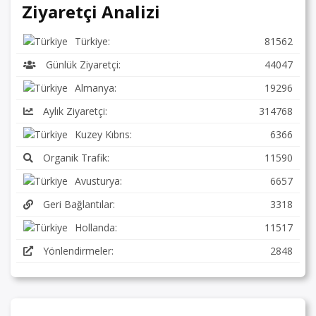
Ziyaretçi Analizi
Türkiye:
81562
Günlük Ziyaretçi:
44047
Almanya:
19296
Aylık Ziyaretçi:
314768
Kuzey Kıbrıs:
6366
Organik Trafik:
11590
Avusturya:
6657
Geri Bağlantılar:
3318
Hollanda:
11517
Yönlendirmeler:
2848