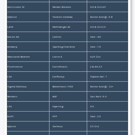
Karlsruher SC
Werder Bremen
X/2 & Üst 4.5
Aldosivi
Talleres Córdoba
Korner Aralığı : 0-8
LASK
Wolfsberger AC
X/2 & Üst 2.5
Grazer AK
Lafnitz
Skor : 4:0
Antwerp
Sporting Charleroi
Skor : 1:5
Waasland-Beveren
Lierse K
4.25 Üst
Fluminense
Corinthians
2 & Alt 2.5
CSA
Confiança
Toplam Gol : 7
Sigma Olomouc
Bohemians 1905
Korner Aralığı : 12+
Randers
AGF
Sarı Kart : 0-3
LFA
Hjørring
X/X
KuPS
KTP
Skor : 2:5
Ajaccio
Sochaux
3.5 Üst