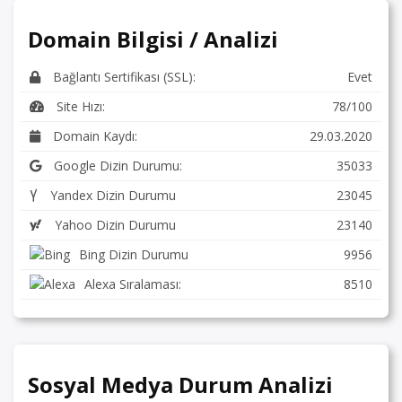
Domain Bilgisi / Analizi
Bağlantı Sertifikası (SSL):
Evet
Site Hızı:
78/100
Domain Kaydı:
29.03.2020
Google Dizin Durumu:
35033
Yandex Dizin Durumu
23045
Yahoo Dizin Durumu
23140
Bing Dizin Durumu
9956
Alexa Sıralaması:
8510
Sosyal Medya Durum Analizi