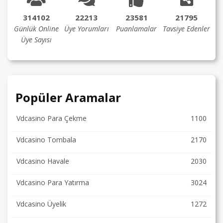
314102
22213
23581
21795
Günlük Online
Üye Yorumları
Puanlamalar
Tavsiye Edenler
Üye Sayısı
Popüler Aramalar
Vdcasino Para Çekme
1100
Vdcasino Tombala
2170
Vdcasino Havale
2030
Vdcasino Para Yatırma
3024
Vdcasino Üyelik
1272