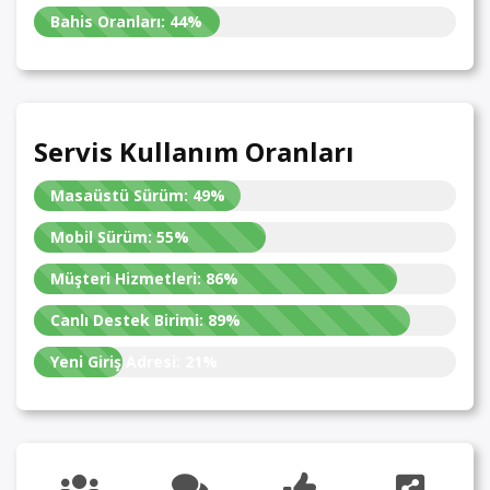
Bahis Oranları:
44%
Servis Kullanım Oranları
Masaüstü Sürüm:
49%
Mobil Sürüm:
55%
Müşteri Hizmetleri:
86%
Canlı Destek Birimi:
89%
Yeni Giriş Adresi:
21%