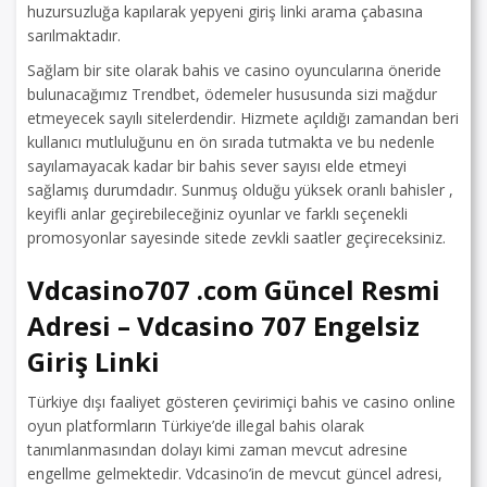
huzursuzluğa kapılarak yepyeni giriş linki arama çabasına
sarılmaktadır.
Sağlam bir site olarak bahis ve casino oyuncularına öneride
bulunacağımız Trendbet, ödemeler hususunda sizi mağdur
etmeyecek sayılı sitelerdendir. Hizmete açıldığı zamandan beri
kullanıcı mutluluğunu en ön sırada tutmakta ve bu nedenle
sayılamayacak kadar bir bahis sever sayısı elde etmeyi
sağlamış durumdadır. Sunmuş olduğu yüksek oranlı bahisler ,
keyifli anlar geçirebileceğiniz oyunlar ve farklı seçenekli
promosyonlar sayesinde sitede zevkli saatler geçireceksiniz.
Vdcasino707 .com Güncel Resmi
Adresi – Vdcasino 707 Engelsiz
Giriş Linki
Türkiye dışı faaliyet gösteren çevirimiçi bahis ve casino online
oyun platformların Türkiye’de illegal bahis olarak
tanımlanmasından dolayı kimi zaman mevcut adresine
engellme gelmektedir. Vdcasino’in de mevcut güncel adresi,