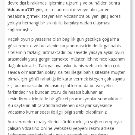
devre dışı bırakılması işlemine uğramış ve bu hâlden sonra
Vdcasino707
giriş resmi adresini devreye almıştır ve
hesabına girmek isteyenlerin Vdcasino’a bu yeni giriş adresi
yoluyla herhangi bir sıkıntı ile karşılaşmadan ulaşması
sağlanmıştır.
Kaçak oyun piyasasına olan bağlılık gün geçtikçe çoğalma
göstermekte ve bu talebin karşılanması için de illegal bahis
sitelerinin fazlalığı artmaktadır. bu sayede yasaya aykırı oyun
arasındaki yarış gerginleşmekte, müşteri lehine nice kazanım
dağıtılmaktadır. Tabi yasaya aykırı bahis websitelerinin çok
sayıda olmasından dolayı Kaliteli illegal bahis sitesine müşteri
olmak için gönül rahatlığı ile karar vermek isteyen çok sayıda
kişi bulunmaktadır. Vdcasino platformu da bu vaziyetin
farkındadır ve bundan ötürü de hesabı bulunanları
sevindirmek için ikide bir güncel promosyonlar sunmaktadır.
Bu sayfanın alt tarafında listelenen detaylar sayesinde
Vdcasino kumar sitesi ile ilgili bilgi sahibi olabilirsiniz.
Ara vermeden faaliyetlerini sürdürmek için yoğun tempoyla
çalışan Vdcasino online websitesi yepyeni resmi adrese
farketmeyeceğiniz hızda geçiş yaparak bu uygulama