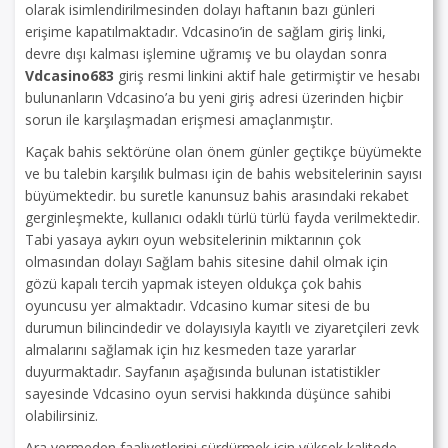
olarak isimlendirilmesinden dolayı haftanın bazı günleri
erişime kapatılmaktadır. Vdcasino’in de sağlam giriş linki,
devre dışı kalması işlemine uğramış ve bu olaydan sonra
Vdcasino683
giriş resmi linkini aktif hale getirmiştir ve hesabı
bulunanların Vdcasino’a bu yeni giriş adresi üzerinden hiçbir
sorun ile karşılaşmadan erişmesi amaçlanmıştır.
Kaçak bahis sektörüne olan önem günler geçtikçe büyümekte
ve bu talebin karşılık bulması için de bahis websitelerinin sayısı
büyümektedir. bu suretle kanunsuz bahis arasındaki rekabet
gerginleşmekte, kullanıcı odaklı türlü türlü fayda verilmektedir.
Tabi yasaya aykırı oyun websitelerinin miktarının çok
olmasından dolayı Sağlam bahis sitesine dahil olmak için
gözü kapalı tercih yapmak isteyen oldukça çok bahis
oyuncusu yer almaktadır. Vdcasino kumar sitesi de bu
durumun bilincindedir ve dolayısıyla kayıtlı ve ziyaretçileri zevk
almalarını sağlamak için hız kesmeden taze yararlar
duyurmaktadır. Sayfanın aşağısında bulunan istatistikler
sayesinde Vdcasino oyun servisi hakkında düşünce sahibi
olabilirsiniz.
Ara vermeden faaliyetlerini sürdürmek için yüksek kalitede