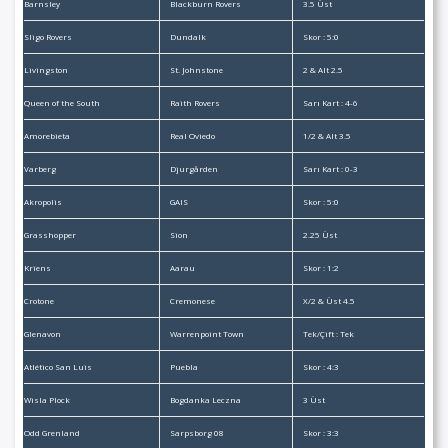
Barnsley
Blackburn Rovers
3.5 Üst
Sligo Rovers
Dundalk
Skor : 5:0
Livingston
St. Johnstone
2 & Alt 2.5
Queen of the South
Raith Rovers
Sarı Kart : 4-6
Amorebieta
Real Oviedo
1/2 & Alt 3.5
Varberg
Djurgården
Sarı Kart : 0-3
Akropolis
GAIS
Skor : 5:0
Grasshopper
Sion
2.25 Üst
Kriens
Aarau
Skor : 1:2
Crotone
Cremonese
X/2 & Üst 4.5
Glenavon
Warrenpoint Town
Tek/Çift : Tek
Atlético San Luis
Puebla
Skor : 4:3
Wisla Plock
Bogdanka Leczna
3 Üst
Odd Grenland
Sarpsborg 08
Skor : 3:3