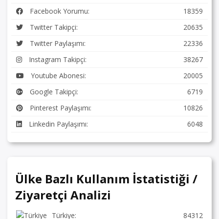
Facebook Yorumu:
18359
Twitter Takipçi:
20635
Twitter Paylaşımı:
22336
Instagram Takipçi:
38267
Youtube Abonesi:
20005
Google Takipçi:
6719
Pinterest Paylaşımı:
10826
Linkedin Paylaşımı:
6048
Ülke Bazlı Kullanım İstatistiği /
Ziyaretçi Analizi
Türkiye:
84312