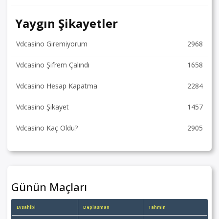
Yaygın Şikayetler
Vdcasino Giremiyorum
2968
Vdcasino Şifrem Çalındı
1658
Vdcasino Hesap Kapatma
2284
Vdcasino Şikayet
1457
Vdcasino Kaç Oldu?
2905
Günün Maçları
Evsahibi
Deplasman
Tahmin