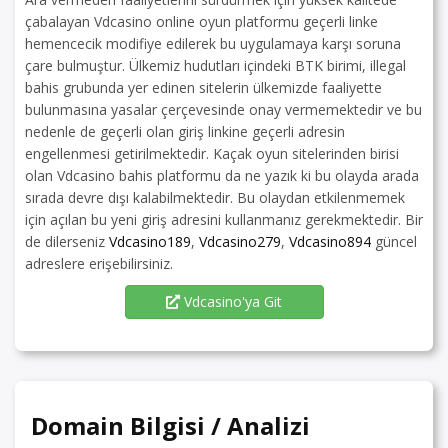
çabalayan Vdcasino online oyun platformu geçerli linke
hemencecik modifiye edilerek bu uygulamaya karşı soruna
çare bulmuştur. Ülkemiz hudutları içindeki BTK birimi, illegal
bahis grubunda yer edinen sitelerin ülkemizde faaliyette
bulunmasına yasalar çerçevesinde onay vermemektedir ve bu
nedenle de geçerli olan giriş linkine geçerli adresin
engellenmesi getirilmektedir. Kaçak oyun sitelerinden birisi
olan Vdcasino bahis platformu da ne yazık ki bu olayda arada
sırada devre dışı kalabilmektedir. Bu olaydan etkilenmemek
için açılan bu yeni giriş adresini kullanmanız gerekmektedir. Bir
de dilerseniz
Vdcasino189
,
Vdcasino279
,
Vdcasino894
güncel
adreslere erişebilirsiniz.
Vdcasino'ya Git
Domain Bilgisi / Analizi