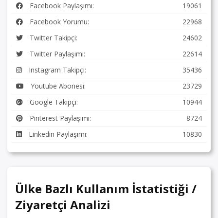
Facebook Paylaşımı:
19061
Facebook Yorumu:
22968
Twitter Takipçi:
24602
Twitter Paylaşımı:
22614
Instagram Takipçi:
35436
Youtube Abonesi:
23729
Google Takipçi:
10944
Pinterest Paylaşımı:
8724
Linkedin Paylaşımı:
10830
Ülke Bazlı Kullanım İstatistiği /
Ziyaretçi Analizi