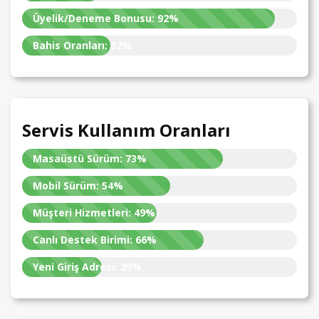
Üyelik/Deneme Bonusu:
92%
Bahis Oranları:
32%
Servis Kullanım Oranları
Masaüstü Sürüm:
73%
Mobil Sürüm:
54%
Müşteri Hizmetleri:
49%
Canlı Destek Birimi:
66%
Yeni Giriş Adresi:
29%