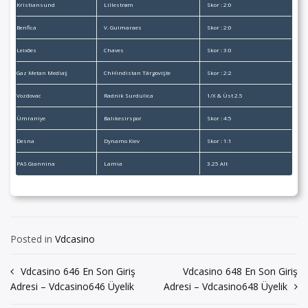
Kristiansund
Lillestrøm
Skor : 2:0
Benfica
V. Guimaraes
Skor : 2:0
Leixões
Chaves
Skor : 3:0
Gaz Metan Mediaş
ChHindistan Târgovişte
Skor : 2:2
Vozdovac
Radnik Surdulica
1/X & Üst 2.5
Ümraniye
Balıkesirspor
Skor : 4:5
Desna
Dynamo Kiev
Skor : 1:1
PAS Giannina
Lamia
3.25 Alt
Posted in
Vdcasino
Yazı
Vdcasino 646 En Son Giriş
Vdcasino 648 En Son Giriş
Adresi – Vdcasino646 Üyelik
Adresi – Vdcasino648 Üyelik
gezinmesi