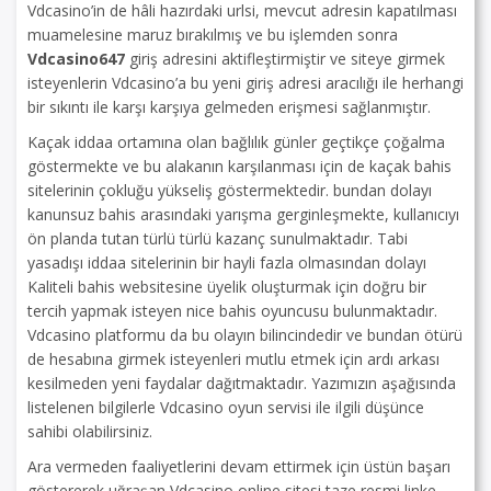
Vdcasino’in de hâli hazırdaki urlsi, mevcut adresin kapatılması
muamelesine maruz bırakılmış ve bu işlemden sonra
Vdcasino647
giriş adresini aktifleştirmiştir ve siteye girmek
isteyenlerin Vdcasino’a bu yeni giriş adresi aracılığı ile herhangi
bir sıkıntı ile karşı karşıya gelmeden erişmesi sağlanmıştır.
Kaçak iddaa ortamına olan bağlılık günler geçtikçe çoğalma
göstermekte ve bu alakanın karşılanması için de kaçak bahis
sitelerinin çokluğu yükseliş göstermektedir. bundan dolayı
kanunsuz bahis arasındaki yarışma gerginleşmekte, kullanıcıyı
ön planda tutan türlü türlü kazanç sunulmaktadır. Tabi
yasadışı iddaa sitelerinin bir hayli fazla olmasından dolayı
Kaliteli bahis websitesine üyelik oluşturmak için doğru bir
tercih yapmak isteyen nice bahis oyuncusu bulunmaktadır.
Vdcasino platformu da bu olayın bilincindedir ve bundan ötürü
de hesabına girmek isteyenleri mutlu etmek için ardı arkası
kesilmeden yeni faydalar dağıtmaktadır. Yazımızın aşağısında
listelenen bilgilerle Vdcasino oyun servisi ile ilgili düşünce
sahibi olabilirsiniz.
Ara vermeden faaliyetlerini devam ettirmek için üstün başarı
göstererek uğraşan Vdcasino online sitesi taze resmi linke