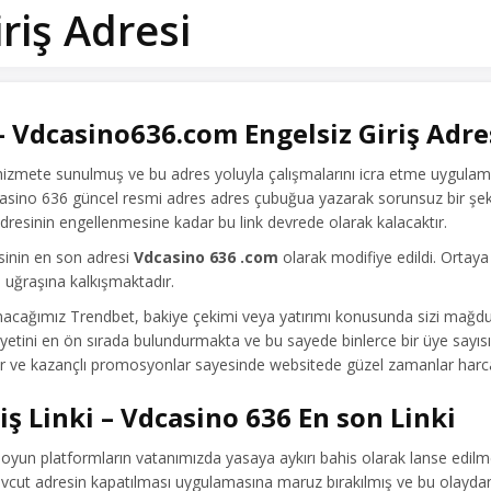
riş Adresi
– Vdcasino636.com Engelsiz Giriş Adre
hizmete sunulmuş ve bu adres yoluyla çalışmalarını icra etme uygula
 Vdcasino 636 güncel resmi adres adres çubuğua yazarak sorunsuz bir ş
 adresinin engellenmesine kadar bu link devrede olarak kalacaktır.
sinin en son adresi
Vdcasino 636 .com
olarak modifiye edildi. Ortaya
 uğraşına kalkışmaktadır.
acağımız Trendbet, bakiye çekimi veya yatırımı konusunda sizi mağdur
etini en ön sırada bulundurmakta ve bu sayede binlerce bir üye sayısı
nlar ve kazançlı promosyonlar sayesinde websitede güzel zamanlar harc
ş Linki – Vdcasino 636 En son Linki
 oyun platformların vatanımızda yasaya aykırı bahis olarak lanse edilme
mevcut adresin kapatılması uygulamasına maruz bırakılmış ve bu olayd