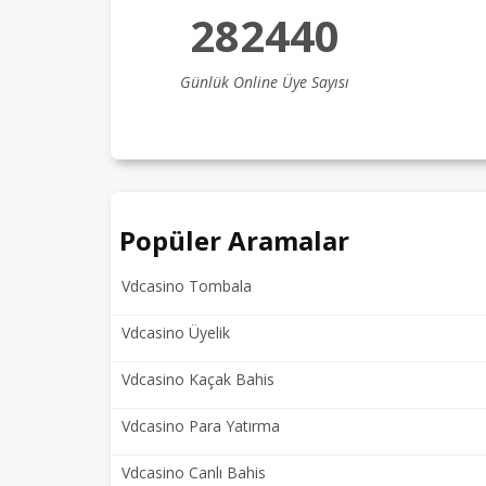
282440
Günlük Online Üye Sayısı
Popüler Aramalar
Vdcasino Tombala
Vdcasino Üyelik
Vdcasino Kaçak Bahis
Vdcasino Para Yatırma
Vdcasino Canlı Bahis