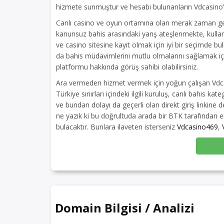
hizmete sunmuştur ve hesabı bulunanların Vdcasino’a
Canlı casino ve oyun ortamına olan merak zaman geçti
kanunsuz bahis arasındaki yarış ateşlenmekte, kullanı
ve casino sitesine kayıt olmak için iyi bir seçimde b
da bahis müdavimlerini mutlu olmalarını sağlamak i
platformu hakkında görüş sahibi olabilirsiniz.
Ara vermeden hizmet vermek için yoğun çalışan Vdcas
Türkiye sınırları içindeki ilgili kuruluş, canlı bahis
ve bundan dolayı da geçerli olan direkt giriş linkine 
ne yazık ki bu doğrultuda arada bir BTK tarafından 
bulacaktır. Bunlara ilaveten isterseniz
Vdcasino469
,
Domain Bilgisi / Analizi