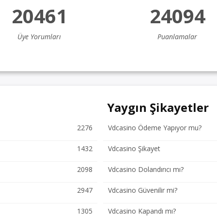
20461
24094
Üye Yorumları
Puanlamalar
Yaygın Şikayetler
2276
Vdcasino Ödeme Yapıyor mu?
1432
Vdcasino Şikayet
2098
Vdcasino Dolandırıcı mı?
2947
Vdcasino Güvenilir mi?
1305
Vdcasino Kapandı mı?