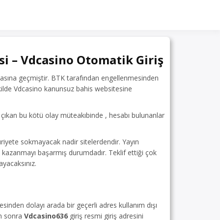
si – Vdcasino Otomatik Giriş
masına geçmiştir. BTK tarafından engellenmesinden
ekilde Vdcasino kanunsuz bahis websitesine
 çıkan bu kötü olay müteakıbinde , hesabı bulunanlar
iyete sokmayacak nadir sitelerdendir. Yayın
 kazanmayı başarmış durumdadır. Teklif ettiği çok
ayacaksınız.
sinden dolayı arada bir geçerli adres kullanım dışı
an sonra
Vdcasino636
giriş resmi giriş adresini