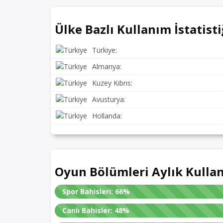
Ülke Bazlı Kullanım İstatisti
Türkiye:
Almanya:
Kuzey Kıbrıs:
Avusturya:
Hollanda:
Oyun Bölümleri Aylık Kulla
Spor Bahisleri:
66%
Canlı Bahisler:
48%