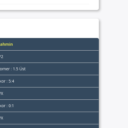
ahmin
/2
orner : 1.5 Üst
kor : 5:4
/X
kor : 0:1
/X