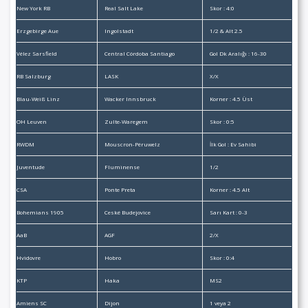
New York RB
Real Salt Lake
Skor : 4:0
Erzgebirge Aue
Ingolstadt
1/2 & Alt 2.5
Vélez Sarsfield
Central Córdoba Santiago
Gol Dk Aralığı : 16-30
RB Salzburg
LASK
X/X
Blau-Weiß Linz
Wacker Innsbruck
Korner : 4.5 Üst
OH Leuven
Zulte-Waregem
Skor : 0:5
RWDM
Mouscron-Péruwelz
İlk Gol : Ev Sahibi
Juventude
Fluminense
1/2
CSA
Ponte Preta
Korner : 4.5 Alt
Bohemians 1905
Ceské Budejovice
Sarı Kart : 0-3
AaB
AGF
2/X
Hvidovre
Hobro
Skor : 0:4
KTP
Haka
MS2
Amiens SC
Dijon
1 veya 2