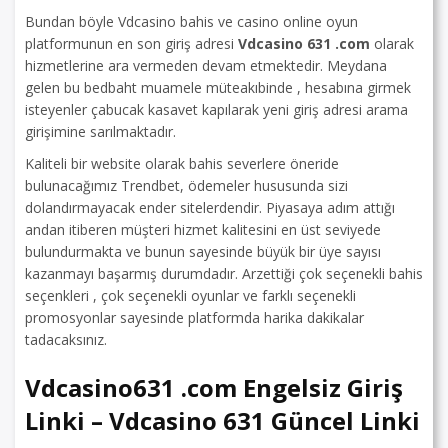
Bundan böyle Vdcasino bahis ve casino online oyun
platformunun en son giriş adresi
Vdcasino 631 .com
olarak
hizmetlerine ara vermeden devam etmektedir. Meydana
gelen bu bedbaht muamele müteakıbinde , hesabına girmek
isteyenler çabucak kasavet kapılarak yeni giriş adresi arama
girişimine sarılmaktadır.
Kaliteli bir website olarak bahis severlere öneride
bulunacağımız Trendbet, ödemeler hususunda sizi
dolandırmayacak ender sitelerdendir. Piyasaya adım attığı
andan itiberen müşteri hizmet kalitesini en üst seviyede
bulundurmakta ve bunun sayesinde büyük bir üye sayısı
kazanmayı başarmış durumdadır. Arzettiği çok seçenekli bahis
seçenkleri , çok seçenekli oyunlar ve farklı seçenekli
promosyonlar sayesinde platformda harika dakikalar
tadacaksınız.
Vdcasino631 .com Engelsiz Giriş
Linki – Vdcasino 631 Güncel Linki