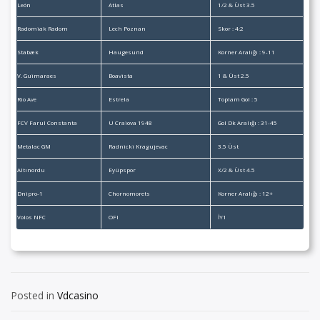
León
Atlas
1/2 & Üst 3.5
Radomiak Radom
Lech Poznan
Skor : 4:2
Stabæk
Haugesund
Korner Aralığı : 9-11
V. Guimaraes
Boavista
1 & Üst 2.5
Rio Ave
Estrela
Toplam Gol : 5
FCV Farul Constanta
U Craiova 1948
Gol Dk Aralığı : 31-45
Metalac GM
Radnicki Kragujevac
3.5 Üst
Altınordu
Eyüpspor
X/2 & Üst 4.5
Dnipro-1
Chornomorets
Korner Aralığı : 12+
Volos NFC
OFI
İY1
Posted in
Vdcasino