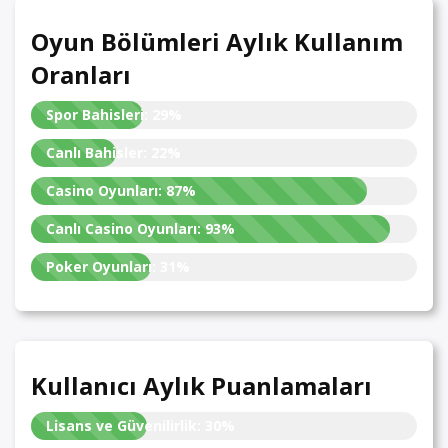
Oyun Bölümleri Aylık Kullanım
Oranları
Spor Bahisleri:
29%
Canlı Bahisler:
22%
Casino Oyunları:
87%
Canlı Casino Oyunları:
93%
Poker Oyunları:
31%
Kullanıcı Aylık Puanlamaları
Lisans ve Güvenilirlik:
30%