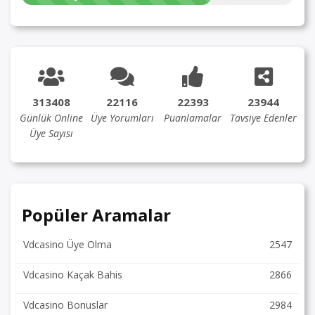
313408
22116
22393
23944
Günlük Online
Üye Yorumları
Puanlamalar
Tavsiye Edenler
Üye Sayısı
Popüler Aramalar
Vdcasino Üye Olma
2547
Vdcasino Kaçak Bahis
2866
Vdcasino Bonuslar
2984