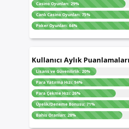
Casino Oyunları:
29%
Canlı Casino Oyunları:
75%
Poker Oyunları:
64%
Kullanıcı Aylık Puanlamalar
Lisans ve Güvenilirlik:
20%
Para Yatırma Hızı:
94%
Para Çekme Hızı:
26%
Üyelik/Deneme Bonusu:
71%
Bahis Oranları:
28%