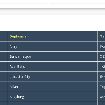
Deplasman
Ta
Altay
Kor
Bandırmaspor
X &
Real Betis
1/2
Leicester City
İlk
Milan
Top
Augsburg
X/2