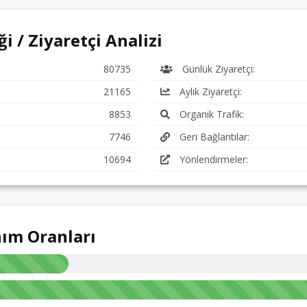
ği / Ziyaretçi Analizi
80735
Günlük Ziyaretçi:
21165
Aylık Ziyaretçi:
8853
Organik Trafik:
7746
Geri Bağlantılar:
10694
Yönlendirmeler:
nım Oranları