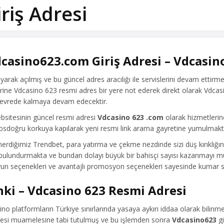
riş Adresi
dcasino623.com Giriş Adresi – Vdcasin
yarak açılmış ve bu güncel adres aracılığı ile servislerini devam etti
ine Vdcasino 623 resmi adres bir yere not ederek direkt olarak Vdcasi
 devrede kalmaya devam edecektir.
bsitesinin güncel resmi adresi
Vdcasino 623 .com
olarak hizmetleri
dosdoğru korkuya kapılarak yeni resmi link arama gayretine yumulmakt
önerdiğimiz Trendbet, para yatırma ve çekme nezdinde sizi düş kırıklı
nda bulundurmakta ve bundan dolayı büyük bir bahisçi sayısı kazanmayı
yun seçenekleri ve avantajlı promosyon seçenekleri sayesinde kumar si
ki – Vdcasino 623 Resmi Adresi
asino platformların Türkiye sınırlarında yasaya aykırı iddaa olarak bilin
emesi muamelesine tabi tutulmuş ve bu işlemden sonra
Vdcasino623
gi