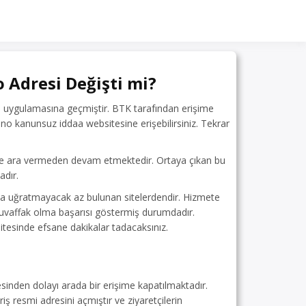
o Adresi Değişti mi?
rme uygulamasına geçmiştir. BTK tarafından erişime
no kanunsuz iddaa websitesine erişebilirsiniz. Tekrar
ne ara vermeden devam etmektedir. Ortaya çıkan bu
adır.
ğına uğratmayacak az bulunan sitelerdendir. Hizmete
 muvaffak olma başarısı göstermiş durumdadır.
tesinde efsane dakikalar tadacaksınız.
mesinden dolayı arada bir erişime kapatılmaktadır.
riş resmi adresini açmıştır ve ziyaretçilerin