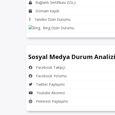
Bağlantı Sertifikası (SSL):
Domain Kaydı:
Yandex Dizin Durumu
Bing Dizin Durumu
Sosyal Medya Durum Analiz
Facebook Takipçi:
Facebook Yorumu:
Twitter Paylaşımı:
Youtube Abonesi:
Pinterest Paylaşımı: