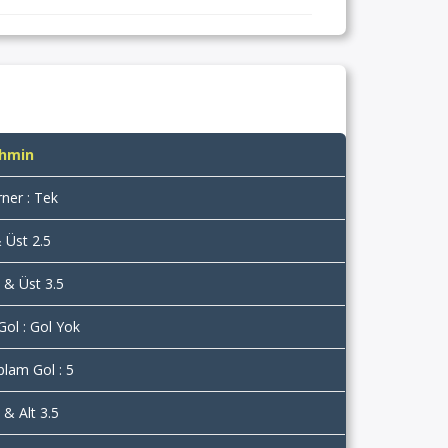
hmin
ner : Tek
 Üst 2.5
 & Üst 3.5
 Gol : Gol Yok
lam Gol : 5
 & Alt 3.5