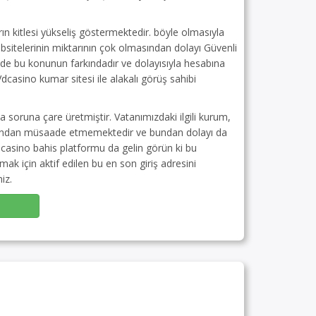
ın kitlesi yükseliş göstermektedir. böyle olmasıyla
bsitelerinin miktarının çok olmasından dolayı Güvenli
i de bu konunun farkındadır ve dolayısıyla hesabına
casino kumar sitesi ile alakalı görüş sahibi
 soruna çare üretmiştir. Vatanımızdaki ilgili kurum,
çısından müsaade etmemektedir ve bundan dolayı da
Vdcasino bahis platformu da gelin görün ki bu
k için aktif edilen bu en son giriş adresini
iz.