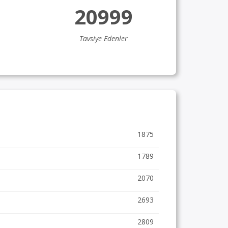
20999
Tavsiye Edenler
1875
1789
2070
2693
2809