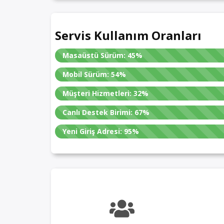
Servis Kullanım Oranları
Masaüstü Sürüm:
45%
Mobil Sürüm:
54%
Müşteri Hizmetleri:
32%
Canlı Destek Birimi:
67%
Yeni Giriş Adresi:
95%