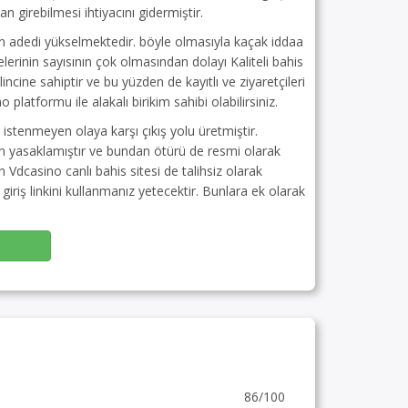
n girebilmesi ihtiyacını gidermiştir.
nin adedi yükselmektedir. böyle olmasıyla kaçak iddaa
erinin sayısının çok olmasından dolayı Kaliteli bahis
cine sahiptir ve bu yüzden de kayıtlı ve ziyaretçileri
latformu ile alakalı birikim sahibi olabilirsiniz.
stenmeyen olaya karşı çıkış yolu üretmiştir.
n yasaklamıştır ve bundan ötürü de resmi olarak
 Vdcasino canlı bahis sitesi de talihsiz olarak
riş linkini kullanmanız yetecektir. Bunlara ek olarak
86/100