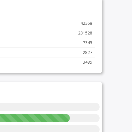
42368
281528
7345
2827
3485