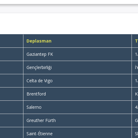
Deplasman
T
Gaziantep FK
1
Gençlerbirliği
İ
Celta de Vigo
1
Brentford
K
Salerno
4
Greuther Fürth
G
Saint-Étienne
S