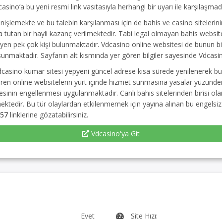
sino’a bu yeni resmi link vasıtasıyla herhangi bir uyarı ile karşılaşmada
nişlemekte ve bu talebin karşılanması için de bahis ve casino siteleri
tutan bir hayli kazanç verilmektedir. Tabi legal olmayan bahis websitel
en pek çok kişi bulunmaktadır. Vdcasino online websitesi de bunun bilin
nmaktadır. Sayfanın alt kısmında yer gören bilgiler sayesinde Vdcasino p
sino kumar sitesi yepyeni güncel adrese kısa sürede yenilenerek bu i
ren online websitelerin yurt içinde hizmet sunmasına yasalar yüzünde
sinin engellenmesi uygulanmaktadır. Canlı bahis sitelerinden birisi olan
tedir. Bu tür olaylardan etkilenmemek için yayına alınan bu engelsiz gi
757
linklerine gözatabilirsiniz.
Vdcasino'ya Git
Evet
Site Hızı: