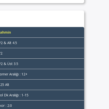
ahmin
/2 & Alt 4.5
Y2
/2 & Üst 3.5
orner Aralığı : 12+
.25 Alt
ol Dk Aralığı : 1-15
kor : 2:0