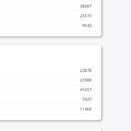
38087
23373
9642
22878
21088
41057
7437
11468