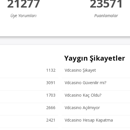
21277
23571
Üye Yorumları
Puanlamalar
Yaygın Şikayetler
1132
Vdcasino Şikayet
3091
Vdcasino Güvenilir mi?
1703
Vdcasino Kaç Oldu?
2666
Vdcasino Açılmıyor
2421
Vdcasino Hesap Kapatma