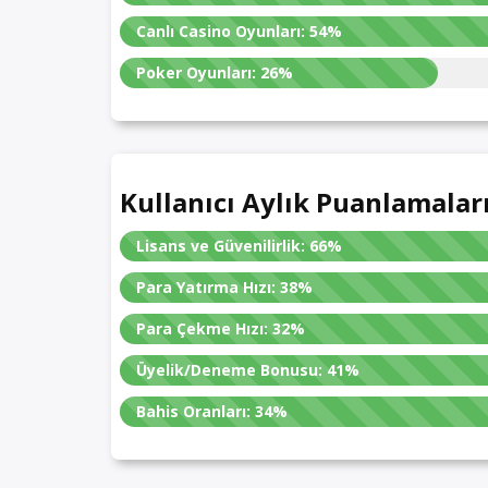
Canlı Casino Oyunları:
54%
Poker Oyunları:
26%
Kullanıcı Aylık Puanlamalar
Lisans ve Güvenilirlik:
66%
Para Yatırma Hızı:
38%
Para Çekme Hızı:
32%
Üyelik/Deneme Bonusu:
41%
Bahis Oranları:
34%