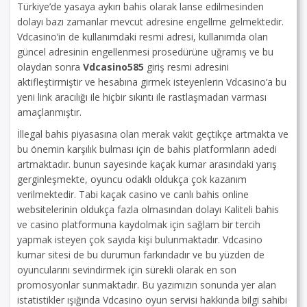
Türkiye’de yasaya aykırı bahis olarak lanse edilmesinden
dolayı bazı zamanlar mevcut adresine engellme gelmektedir.
Vdcasino’in de kullanımdaki resmi adresi, kullanımda olan
güncel adresinin engellenmesi prosedürüne uğramış ve bu
olaydan sonra
Vdcasino585
giriş resmi adresini
aktifleştirmiştir ve hesabına girmek isteyenlerin Vdcasino’a bu
yeni link aracılığı ile hiçbir sıkıntı ile rastlaşmadan varması
amaçlanmıştır.
İllegal bahis piyasasına olan merak vakit geçtikçe artmakta ve
bu önemin karşılık bulması için de bahis platformların adedi
artmaktadır. bunun sayesinde kaçak kumar arasındaki yarış
gerginleşmekte, oyuncu odaklı oldukça çok kazanım
verilmektedir. Tabi kaçak casino ve canlı bahis online
websitelerinin oldukça fazla olmasından dolayı Kaliteli bahis
ve casino platformuna kaydolmak için sağlam bir tercih
yapmak isteyen çok sayıda kişi bulunmaktadır. Vdcasino
kumar sitesi de bu durumun farkındadır ve bu yüzden de
oyuncularını sevindirmek için sürekli olarak en son
promosyonlar sunmaktadır. Bu yazımızın sonunda yer alan
istatistikler ışığında Vdcasino oyun servisi hakkında bilgi sahibi