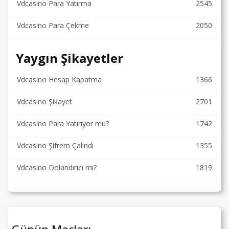
Vdcasino Para Yatırma
2545
Vdcasino Para Çekme
2050
Yaygın Şikayetler
Vdcasino Hesap Kapatma
1366
Vdcasino Şikayet
2701
Vdcasino Para Yatırıyor mu?
1742
Vdcasino Şifrem Çalındı
1355
Vdcasino Dolandırıcı mı?
1819