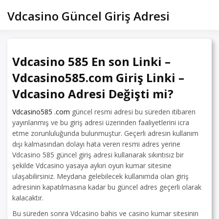
Skip
Vdcasino Güncel Giriş Adresi
to
content
Vdcasino 585 En son Linki –
Vdcasino585.com Giriş Linki –
Vdcasino Adresi Değişti mi?
Vdcasino585 .com
güncel resmi adresi bu süreden itibaren
yayınlanmış ve bu giriş adresi üzerinden faaliyetlerini icra
etme zorunluluğunda bulunmuştur. Geçerli adresin kullanım
dışı kalmasından dolayı hata veren resmi adres yerine
Vdcasino 585 güncel giriş adresi kullanarak sıkıntısız bir
şekilde Vdcasino yasaya aykırı oyun kumar sitesine
ulaşabilirsiniz. Meydana gelebilecek kullanımda olan giriş
adresinin kapatılmasına kadar bu güncel adres geçerli olarak
kalacaktır.
Bu süreden sonra Vdcasino bahis ve casino kumar sitesinin