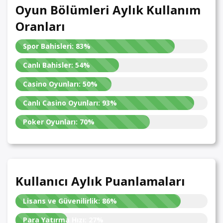
Oyun Bölümleri Aylık Kullanım
Oranları
Spor Bahisleri:
83%
Canlı Bahisler:
54%
Casino Oyunları:
50%
Canlı Casino Oyunları:
93%
Poker Oyunları:
70%
Kullanıcı Aylık Puanlamaları
Lisans ve Güvenilirlik:
86%
Para Yatırma Hızı:
27%