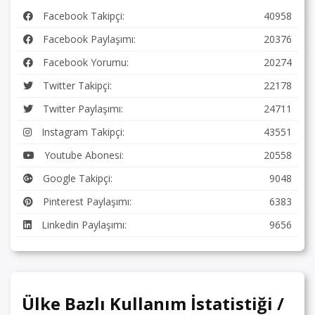
Facebook Takipçi:
40958
Facebook Paylaşımı:
20376
Facebook Yorumu:
20274
Twitter Takipçi:
22178
Twitter Paylaşımı:
24711
Instagram Takipçi:
43551
Youtube Abonesi:
20558
Google Takipçi:
9048
Pinterest Paylaşımı:
6383
Linkedin Paylaşımı:
9656
Ülke Bazlı Kullanım İstatistiği /