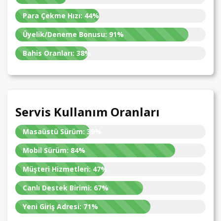
Para Çekme Hızı:
44%
Üyelik/Deneme Bonusu:
91%
Bahis Oranları:
38%
Servis Kullanım Oranları
Masaüstü Sürüm:
39%
Mobil Sürüm:
84%
Müşteri Hizmetleri:
47%
Canlı Destek Birimi:
67%
Yeni Giriş Adresi:
71%