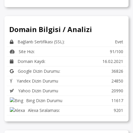
Domain Bilgisi / Analizi
Bağlantı Sertifikası (SSL):
Evet
Site Hızı:
91/100
Domain Kaydı:
16.02.2021
Google Dizin Durumu:
36826
Yandex Dizin Durumu
24850
Yahoo Dizin Durumu
20990
Bing Dizin Durumu
11617
Alexa Sıralaması:
9201