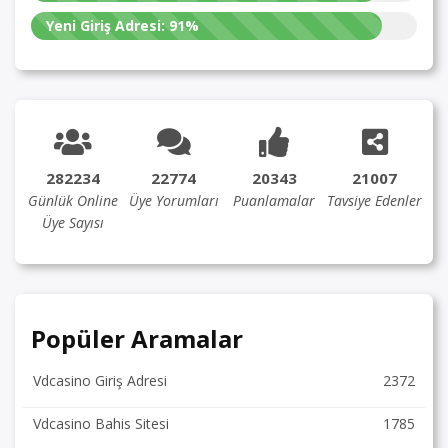
Yeni Giriş Adresi:
91%
282234
22774
20343
21007
Günlük Online
Üye Yorumları
Puanlamalar
Tavsiye Edenler
Üye Sayısı
Popüler Aramalar
Vdcasino Giriş Adresi
2372
Vdcasino Bahis Sitesi
1785