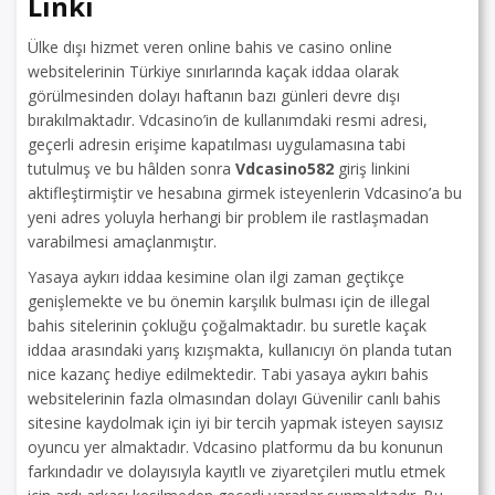
Linki
Ülke dışı hizmet veren online bahis ve casino online
websitelerinin Türkiye sınırlarında kaçak iddaa olarak
görülmesinden dolayı haftanın bazı günleri devre dışı
bırakılmaktadır. Vdcasino’in de kullanımdaki resmi adresi,
geçerli adresin erişime kapatılması uygulamasına tabi
tutulmuş ve bu hâlden sonra
Vdcasino582
giriş linkini
aktifleştirmiştir ve hesabına girmek isteyenlerin Vdcasino’a bu
yeni adres yoluyla herhangi bir problem ile rastlaşmadan
varabilmesi amaçlanmıştır.
Yasaya aykırı iddaa kesimine olan ilgi zaman geçtikçe
genişlemekte ve bu önemin karşılık bulması için de illegal
bahis sitelerinin çokluğu çoğalmaktadır. bu suretle kaçak
iddaa arasındaki yarış kızışmakta, kullanıcıyı ön planda tutan
nice kazanç hediye edilmektedir. Tabi yasaya aykırı bahis
websitelerinin fazla olmasından dolayı Güvenilir canlı bahis
sitesine kaydolmak için iyi bir tercih yapmak isteyen sayısız
oyuncu yer almaktadır. Vdcasino platformu da bu konunun
farkındadır ve dolayısıyla kayıtlı ve ziyaretçileri mutlu etmek