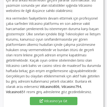
için ardı arkası kesilmeden geçerli yararlar sunmaktadır. Bu
yazımızın sonunda yer alan istatistikler ışığında Vdcasino
websitesi ile ilgili düşünce sahibi olabilirsiniz.
Ara vermeden faaliyetlerini devam ettirmek için profesyonel
çaba sarfeden Vdcasino platformu en son adrese vakit
harcamadan yenilenerek bu istenmeyen duruma karşı başarı
göstermiştir. Ülke sınırları içindeki Bilgi Teknolojileri ve İletişim
Kurumu, kanunsuz oyun sınıflandırmasında yer gören
platformların ülkemiz hudutları içinde çalışma yürütmesine
hukuken onay vermemektedir ve bundan ötürü de geçerli
olan resmi linkine geçerli adresin erişime kapatılması
getirilmektedir. Kaçak oyun online sitelerinden birisi olan
Vdcasino canlı bahis ve casino sitesi de maalesef bu durumda
haftada birkaç gün erişim engellemesine uğrayabilmektedir.
Gerçekleşen bu olaydan etkilenmemek için aktif hale getirilen
bu giriş adresini kullanmanız yeterli olacaktır. Bunlara ek
olarak arzu ederseniz
Vdcasino806
,
Vdcasino794
,
Vdcasino651
resmi giriş adreslerine göz gezdirebilirsiniz.
Vdcasino'ya Git