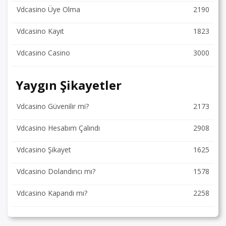
Vdcasino Üye Olma
2190
Vdcasino Kayıt
1823
Vdcasino Casino
3000
Yaygın Şikayetler
Vdcasino Güvenilir mi?
2173
Vdcasino Hesabım Çalındı
2908
Vdcasino Şikayet
1625
Vdcasino Dolandırıcı mı?
1578
Vdcasino Kapandı mı?
2258