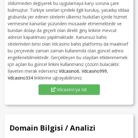
öldürmeden değişerek bu uygulamaya karşı soruna çare
bulmuştur. Türkiye sınırları içindeki ilgili kuruluş, yasadışı iddaa
grubunda yer edinen sitelerin ülkemiz hudutları içinde hizmet
vermesine kanunlar yüzünden müsaade etmemektedir ve
bundan dolayı da geçerli olan direkt giriş linkine mevcut
adresin kapatılması yapılmaktadır. Kanunsuz bahis
sitelerinden birisi olan Vdcasino bahis platformu da maalesef
bu çerçevede zaman zaman kullanımda olan güncel adresi
engellenebilmektedir. Gerçekleşen bu olaydan etkilenmemek
için açılan bu güncel linkini kullanmanız çözüm bulacaktır.
İlaveten merak ederseniz
Vdcasino6
,
Vdcasino999
,
Vdcasino334
linklerine uğrayabilirsiniz.
Vdcasino'ya Git
Domain Bilgisi / Analizi