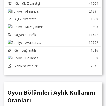
Günlük Ziyaretçi:
41004
Almanya:
21391
Aylık Ziyaretçi:
281568
Kuzey Kıbrıs:
9396
Organik Trafik:
11682
Avusturya:
10972
Geri Bağlantılar:
1516
Hollanda:
6058
Yönlendirmeler:
2941
Oyun Bölümleri Aylık Kullanım
Oranları