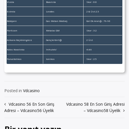
Vizela
Boavista
Skor : 0:0
Estrela
Leixões
2 & Üst 2.5
Botoşani
Gaz Metan Mediaş
Gol Dk Aralığı : 76-90
Partizan
Metalac GM
Skor : 3:2
Ankara Keçiörengücü
Gençlerbirliği
2 Üst
Kolos Kovalivka
Inhulets’
4 Alt
Panaitolikos
Ionikos
Skor : 2:5
Posted in
Vdcasino
Yazı
Vdcasino 56 En Son Giriş
Vdcasino 58 En Son Giriş Adresi
Adresi – Vdcasino56 Üyelik
– Vdcasino58 Üyelik
gezinmesi