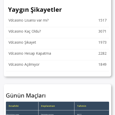
Yaygın Şikayetler
Vdcasino Lisansı var mı?
1517
Vdcasino Kaç Oldu?
3071
Vdcasino Şikayet
1973
Vdcasino Hesap Kapatma
2282
Vdcasino Açılmıyor
1849
Günün Maçları
Evsahibi
Deplasman
Tahmin
Malatyaspor
Galatasaray
MS2