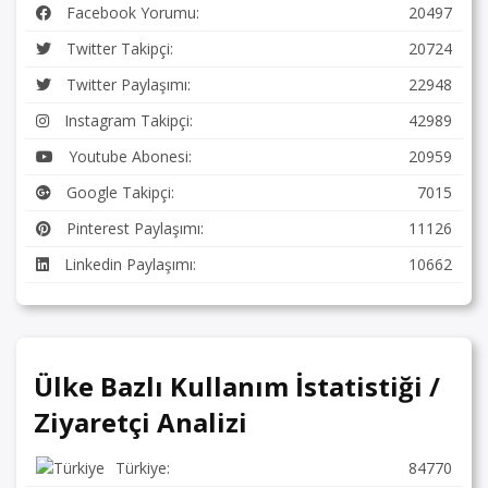
Facebook Yorumu:
20497
Twitter Takipçi:
20724
Twitter Paylaşımı:
22948
Instagram Takipçi:
42989
Youtube Abonesi:
20959
Google Takipçi:
7015
Pinterest Paylaşımı:
11126
Linkedin Paylaşımı:
10662
Ülke Bazlı Kullanım İstatistiği /
Ziyaretçi Analizi
Türkiye:
84770