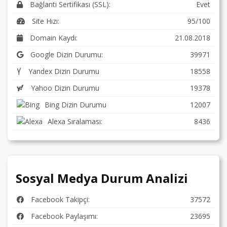
Bağlantı Sertifikası (SSL):
Evet
Site Hızı:
95/100
Domain Kaydı:
21.08.2018
Google Dizin Durumu:
39971
Yandex Dizin Durumu
18558
Yahoo Dizin Durumu
19378
Bing Dizin Durumu
12007
Alexa Sıralaması:
8436
Sosyal Medya Durum Analizi
Facebook Takipçi:
37572
Facebook Paylaşımı:
23695