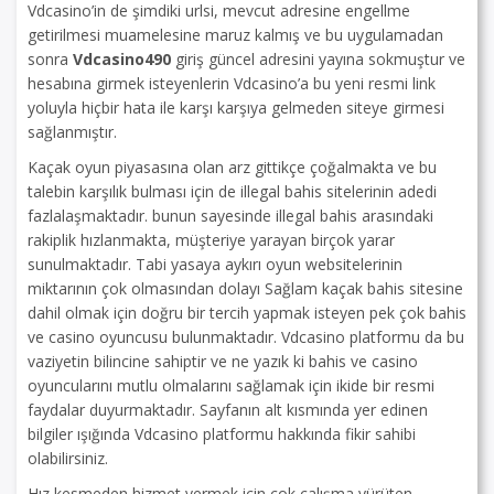
Vdcasino’in de şimdiki urlsi, mevcut adresine engellme
getirilmesi muamelesine maruz kalmış ve bu uygulamadan
sonra
Vdcasino490
giriş güncel adresini yayına sokmuştur ve
hesabına girmek isteyenlerin Vdcasino’a bu yeni resmi link
yoluyla hiçbir hata ile karşı karşıya gelmeden siteye girmesi
sağlanmıştır.
Kaçak oyun piyasasına olan arz gittikçe çoğalmakta ve bu
talebin karşılık bulması için de illegal bahis sitelerinin adedi
fazlalaşmaktadır. bunun sayesinde illegal bahis arasındaki
rakiplik hızlanmakta, müşteriye yarayan birçok yarar
sunulmaktadır. Tabi yasaya aykırı oyun websitelerinin
miktarının çok olmasından dolayı Sağlam kaçak bahis sitesine
dahil olmak için doğru bir tercih yapmak isteyen pek çok bahis
ve casino oyuncusu bulunmaktadır. Vdcasino platformu da bu
vaziyetin bilincine sahiptir ve ne yazık ki bahis ve casino
oyuncularını mutlu olmalarını sağlamak için ikide bir resmi
faydalar duyurmaktadır. Sayfanın alt kısmında yer edinen
bilgiler ışığında Vdcasino platformu hakkında fikir sahibi
olabilirsiniz.
Hız kesmeden hizmet vermek için çok çalışma yürüten