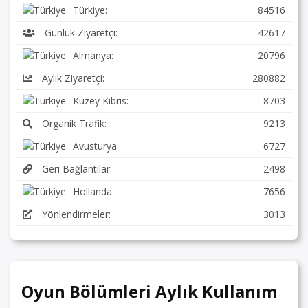
Türkiye:
84516
Günlük Ziyaretçi:
42617
Almanya:
20796
Aylık Ziyaretçi:
280882
Kuzey Kıbrıs:
8703
Organik Trafik:
9213
Avusturya:
6727
Geri Bağlantılar:
2498
Hollanda:
7656
Yönlendirmeler:
3013
Oyun Bölümleri Aylık Kullanım