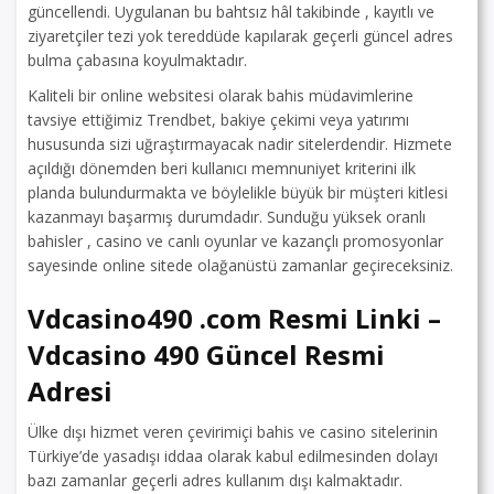
güncellendi. Uygulanan bu bahtsız hâl takibinde , kayıtlı ve
ziyaretçiler tezi yok tereddüde kapılarak geçerli güncel adres
bulma çabasına koyulmaktadır.
Kaliteli bir online websitesi olarak bahis müdavimlerine
tavsiye ettiğimiz Trendbet, bakiye çekimi veya yatırımı
hususunda sizi uğraştırmayacak nadir sitelerdendir. Hizmete
açıldığı dönemden beri kullanıcı memnuniyet kriterini ilk
planda bulundurmakta ve böylelikle büyük bir müşteri kitlesi
kazanmayı başarmış durumdadır. Sunduğu yüksek oranlı
bahisler , casino ve canlı oyunlar ve kazançlı promosyonlar
sayesinde online sitede olağanüstü zamanlar geçireceksiniz.
Vdcasino490 .com Resmi Linki –
Vdcasino 490 Güncel Resmi
Adresi
Ülke dışı hizmet veren çevirimiçi bahis ve casino sitelerinin
Türkiye’de yasadışı iddaa olarak kabul edilmesinden dolayı
bazı zamanlar geçerli adres kullanım dışı kalmaktadır.