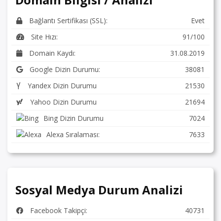
Bağlantı Sertifikası (SSL):
Evet
Site Hızı:
91/100
Domain Kaydı:
31.08.2019
Google Dizin Durumu:
38081
Yandex Dizin Durumu
21530
Yahoo Dizin Durumu
21694
Bing Dizin Durumu
7024
Alexa Sıralaması:
7633
Sosyal Medya Durum Analizi
Facebook Takipçi:
40731