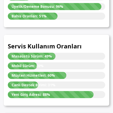
Üyelik/Deneme Bonusu:
96%
Bahis Oranları:
51%
Servis Kullanım Oranları
Masaüstü Sürüm:
49%
Mobil Sürüm:
30%
Müşteri Hizmetleri:
60%
Canlı Destek Birimi:
31%
Yeni Giriş Adresi:
88%