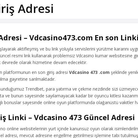
riş Adresi
dresi – Vdcasino473.com En son Linki
layarak aktifleşmiş ve bu link yoluyla servislerini yürütme kararını uy
üncel resmi link kullanarak problemsiz Vdcasino kumar websitesine gir
nk devrede olarak hizmetine devam edecektir.
un platformunun en son giriş adresi
Vdcasino 473 .com
şeklinde yeni
lma gayretine sarılmaktadır.
a sunduğumuz Trendbet, para yatırma ve çekme nezdinde sizi üzmeyecek
akta ve bunun sayesinde sayılamayacak kadar bir oyuncu kitlesi kazanm
jlı bonuslar sayesinde online oyun platformunda olağanüstü vakitler h
iş Linki – Vdcasino 473 Güncel Adresi
asino online websitelerinin yurt içinde kanunsuz oyun olarak isimlendi
cel adresi, mevcut adresine engellme getirilmesi işlemine tabi tutulm