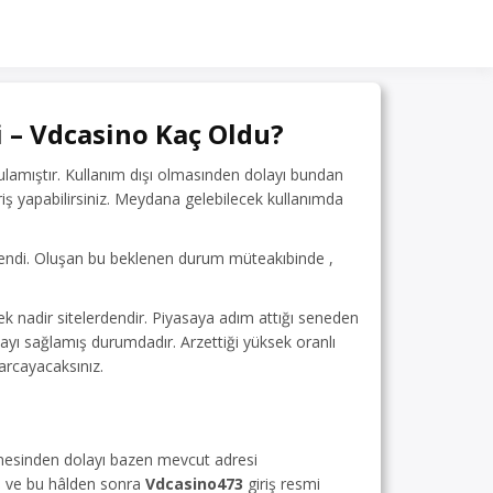
 – Vdcasino Kaç Oldu?
gulamıştır. Kullanım dışı olmasınden dolayı bundan
iş yapabilirsiniz. Meydana gelebilecek kullanımda
lendi. Oluşan bu beklenen durum müteakıbinde ,
 nadir sitelerdendir. Piyasaya adım attığı seneden
ayı sağlamış durumdadır. Arzettiği yüksek oranlı
arcayacaksınız.
rilmesinden dolayı bazen mevcut adresi
uş ve bu hâlden sonra
Vdcasino473
giriş resmi