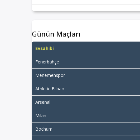
Günün Maçları
Evsahibi
Fenerbahçe
Menemenspor
Athletic Bilbao
Arsenal
Milan
Bochum