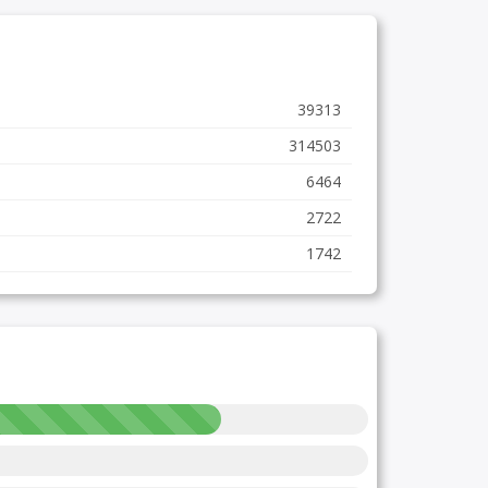
39313
314503
6464
2722
1742