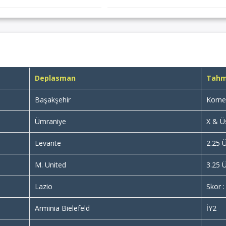
Deplasman
Tahm
Başakşehir
Korner
Ümraniye
X & Ü
Levante
2.25 
M. United
3.25 
Lazio
Skor :
Arminia Bielefeld
İY2