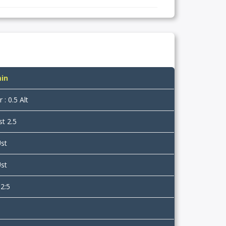
in
 : 0.5 Alt
st 2.5
Üst
Üst
 2:5