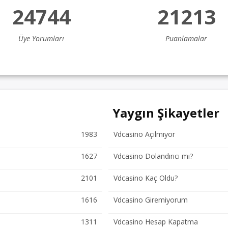
24744
21213
Üye Yorumları
Puanlamalar
Yaygın Şikayetler
1983
Vdcasino Açılmıyor
1627
Vdcasino Dolandırıcı mı?
2101
Vdcasino Kaç Oldu?
1616
Vdcasino Giremiyorum
1311
Vdcasino Hesap Kapatma